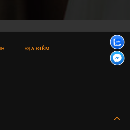
NH
ĐỊA ĐIỂM