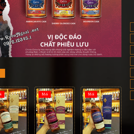
i
Mới
Mới