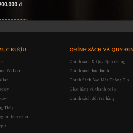
900.000 đ
MỤC RƯỢU
CHÍNH SÁCH VÀ QUY ĐỊ
as
Chính sách & Quy định chung
nie Walker
Chính sách bảo hành
llan
Chính Sách Bảo Mật Thông Tin
nessy
Giao hàng và thanh toán
kow
Chính sách đổi trả hàng
ng Thủy
g tài kim ngưu
quà