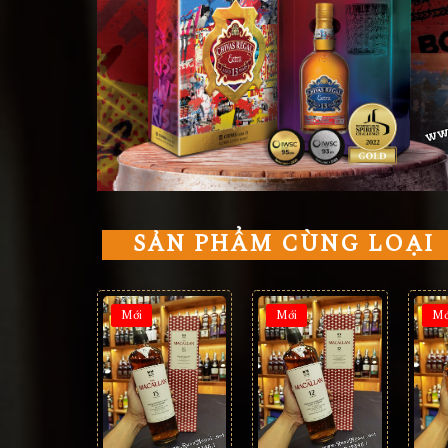
SẢN PHẨM CÙNG LOẠI
Mới
Mới
Mớ