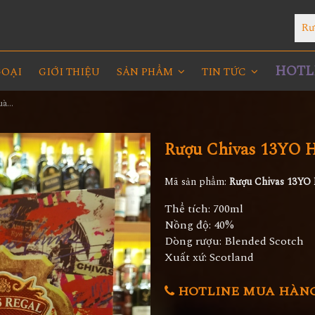
Rư
HOTLI
GOẠI
GIỚI THIỆU
SẢN PHẨM
TIN TỨC
Rượu Chivas 13YO Hộp Quà 2023
Rượu Chivas 13YO 
Mã sản phẩm:
Rượu Chivas 13YO
Thể tích: 700ml
Nồng độ: 40%
Dòng rượu: Blended Scotch
Xuất xứ: Scotland
HOTLINE MUA HÀNG 0