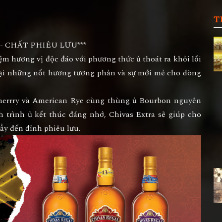
T
 - CHẤT PHIÊU LƯU***
ệm hương vị độc đáo với phương thức ủ thoát ra khỏi lối
ại những nốt hương tương phản và sự mới mẻ cho dòng
 Sherrry và American Rye cùng thùng ủ Bourbon nguyên
 trình ủ kết thúc đáng nhớ, Chivas Extra sẽ giúp cho
ẩy đến đỉnh phiêu lưu.