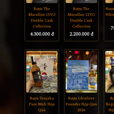
Rượu The
Rượu The
Rượu
Macallan 15YO
Macallan 12YO
Whit
Double Cask
Double Cask
Collection
Collection
7
4.300.000 đ
2.200.000 đ
Rượu Tenjaku
Rượu Glenlivet
R
Pure Malt Hộp
Founder Hộp Quà
Rega
Quà
2026
Hộ