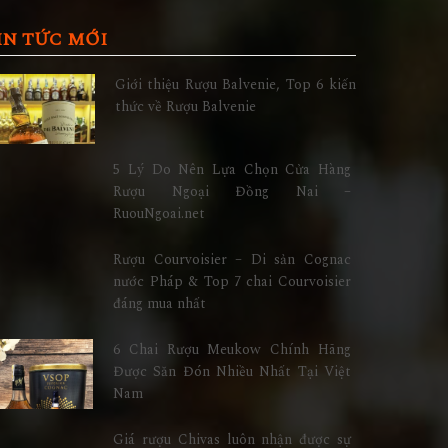
IN TỨC MỚI
Giới thiệu Rượu Balvenie, Top 6 kiến
thức về Rượu Balvenie
5 Lý Do Nên Lựa Chọn Cửa Hàng
Rượu Ngoại Đồng Nai –
RuouNgoai.net
Rượu Courvoisier – Di sản Cognac
nước Pháp & Top 7 chai Courvoisier
đáng mua nhất
6 Chai Rượu Meukow Chính Hãng
Được Săn Đón Nhiều Nhất Tại Việt
Nam
Giá rượu Chivas luôn nhận được sự