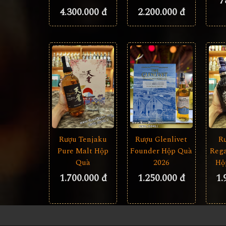
7
4.300.000 đ
2.200.000 đ
Rượu Tenjaku
Rượu Glenlivet
R
Pure Malt Hộp
Founder Hộp Quà
Rega
Quà
2026
Hộ
1.700.000 đ
1.250.000 đ
1.