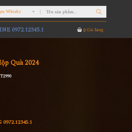
ợu Whisky
NE 0972.12345.1
0
Giỏ hàng
Hộp Quà 2024
T2990
972.12345.1