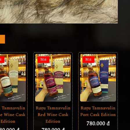
i
Mới
Mới
 Tamnavulin
Rượu Tamnavulin
Rượu Tamnavulin
e Wine Cask
Red Wine Cask
Port Cask Edition
Edition
Edition
780.000 đ