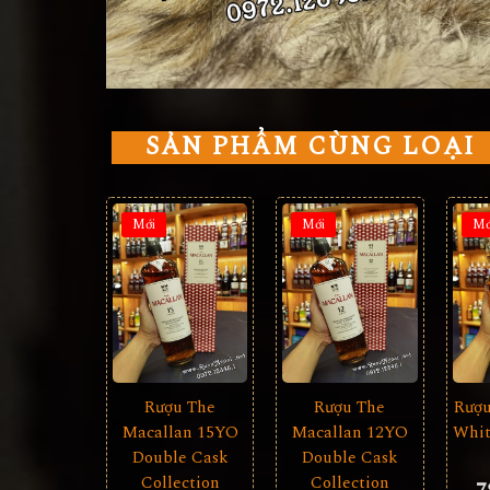
SẢN PHẨM CÙNG LOẠI
Mới
Mới
Mớ
Rượu The
Rượu The
Rượu
Macallan 15YO
Macallan 12YO
Whit
Double Cask
Double Cask
Collection
Collection