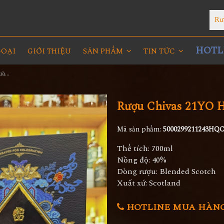
Rư
HOTLI
GOẠI
GIỚI THIỆU
SẢN PHẨM
TIN TỨC
Rượu Chivas 21YO Hộp Quà 2024
Rượu Chivas 21YO 
Mã sản phẩm:
5000299211243HQC
Thể tích: 700ml
Nồng độ: 40%
Dòng rượu: Blended Scotch
Xuất xứ: Scotland
HOTLINE MUA HÀNG 0