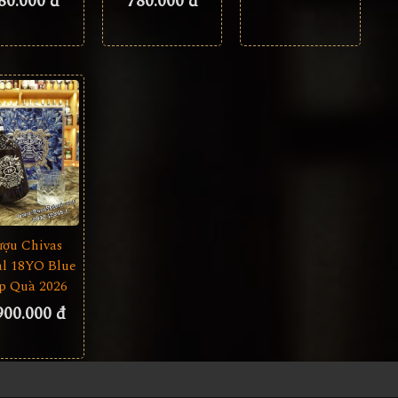
80.000 đ
780.000 đ
ượu Chivas
l 18YO Blue
p Quà 2026
900.000 đ