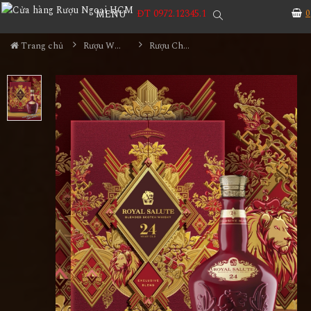
ĐT 0972.12345.1
0
MENU
Trang chủ
Rượu Whisky
Rượu Chivas 24YO Hộp Quà 2024