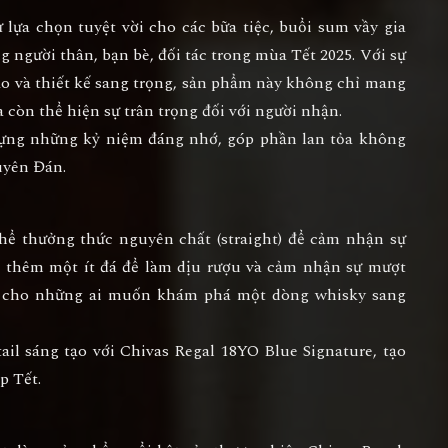
ự lựa chọn tuyệt vời cho các bữa tiệc, buổi sum vầy gia
 người thân, bạn bè, đối tác trong mùa Tết 2025. Với sự
ảo và thiết kế sang trọng, sản phẩm này không chỉ mang
à còn thể hiện sự trân trọng đối với người nhận.
dựng những kỷ niệm đáng nhớ, góp phần lan tỏa không
uyên Đán.
hể thưởng thức nguyên chất (straight) để cảm nhận sự
ể thêm một ít đá để làm dịu rượu và cảm nhận sự mượt
ng cho những ai muốn khám phá một dòng whisky sang
ail sáng tạo với Chivas Regal 18YO Blue Signature, tạo
p Tết.