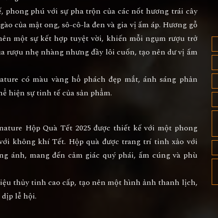
ế, phong phú với sự pha trộn của các nốt hương trái cây
gào của mật ong, sô-cô-la đen và gia vị ấm áp. Hương gỗ
nên một sự kết hợp tuyệt vời, khiến mỗi ngụm rượu trở
ủa rượu nhẹ nhàng nhưng đầy lôi cuốn, tạo nên dư vị ấm
nature có màu vàng hổ phách đẹp mắt, ánh sáng phản
hể hiện sự tinh tế của sản phẩm.
gnature Hộp Quà Tết 2025
được thiết kế với một phong
ới không khí Tết. Hộp quà được trang trí tinh xảo với
óng ánh, mang đến cảm giác quý phái, ấm cúng và phù
 liệu thủy tinh cao cấp, tạo nên một hình ảnh thanh lịch,
dịp lễ hội.