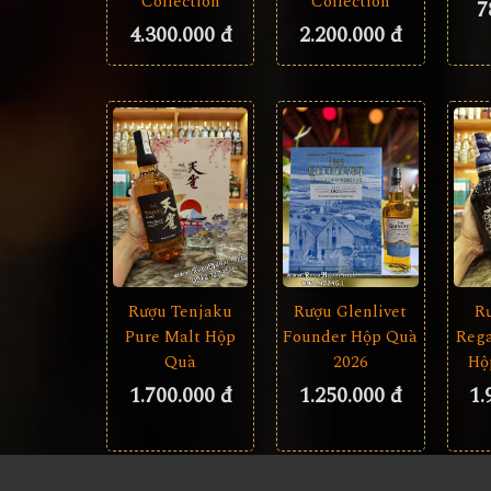
Collection
Collection
7
4.300.000 đ
2.200.000 đ
Rượu Tenjaku
Rượu Glenlivet
R
Pure Malt Hộp
Founder Hộp Quà
Rega
Quà
2026
Hộ
1.700.000 đ
1.250.000 đ
1.