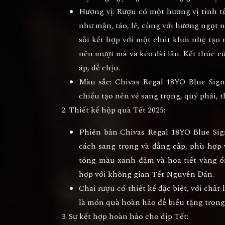
Hương vị
: Rượu có một hương vị tinh t
như mận, táo, lê, cùng với hương ngọt n
sồi kết hợp với một chút khói nhẹ tạo 
nên mượt mà và kéo dài lâu. Kết thúc c
áp, dễ chịu.
Màu sắc
: Chivas Regal 18YO Blue Sig
chiếu tạo nên vẻ sang trọng, quý phái, t
Thiết kế hộp quà Tết 2025
:
Phiên bản
Chivas Regal 18YO Blue Si
cách sang trọng và đẳng cấp, phù hợp v
tông màu xanh đậm và họa tiết vàng 
hợp với không gian Tết Nguyên Đán.
Chai rượu có thiết kế đặc biệt, với chất
là món quà hoàn hảo để biếu tặng trong 
Sự kết hợp hoàn hảo cho dịp Tết
: