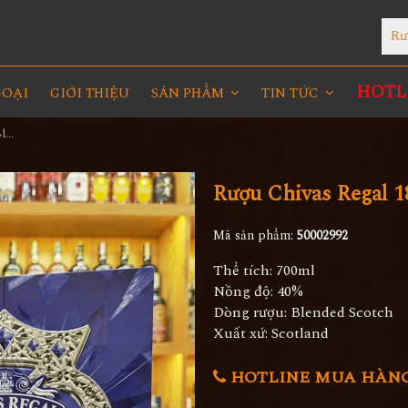
Rư
HOTLI
GOẠI
GIỚI THIỆU
SẢN PHẨM
TIN TỨC
Rượu Chivas Regal 18YO Blue Hộp Quà 2025
Rượu Chivas Regal 
Mã sản phẩm:
50002992
Thể tích: 700ml
Nồng độ: 40%
Dòng rượu: Blended Scotch
Xuất xứ: Scotland
HOTLINE MUA HÀNG 0