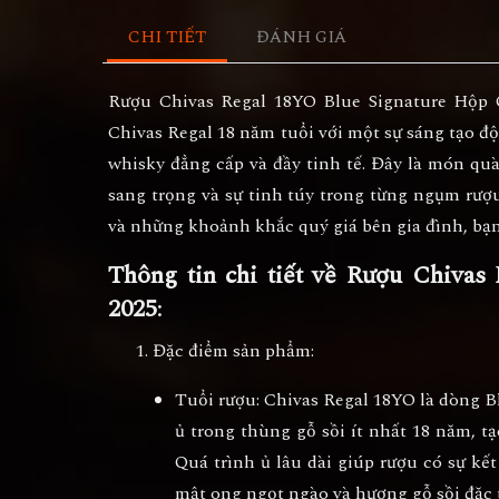
CHI TIẾT
ĐÁNH GIÁ
Rượu Chivas Regal 18YO Blue Signature Hộp 
Chivas Regal 18 năm tuổi
với một sự sáng tạo độ
whisky đẳng cấp và đầy tinh tế. Đây là món q
sang trọng và sự tinh túy trong từng ngụm rượu
và những khoảnh khắc quý giá bên gia đình, bạn 
Thông tin chi tiết về Rượu Chiva
2025
:
Đặc điểm sản phẩm
:
Tuổi rượu
:
Chivas Regal 18YO
là dòng
B
ủ trong thùng gỗ sồi ít nhất 18 năm, t
Quá trình ủ lâu dài giúp rượu có sự kết
mật ong ngọt ngào và hương gỗ sồi đặc 