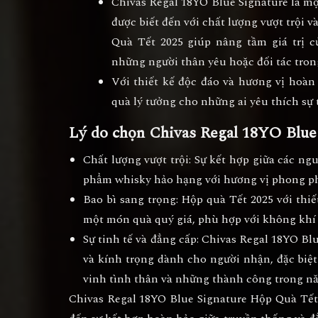
Chivas Regal 18YO Blue Signature
là mộ
được biết đến với chất lượng vượt trội v
Quà Tết 2025
giúp nâng tầm giá trị c
những người thân yêu hoặc đối tác tron
Với thiết kế độc đáo và hương vị hoàn
quà lý tưởng cho những ai yêu thích sự t
Lý do chọn Chivas Regal 18YO Blue
Chất lượng vượt trội
: Sự kết hợp giữa các ngu
phẩm whisky hảo hạng với hương vị phong ph
Bao bì sang trọng
: Hộp quà Tết 2025 với thi
một món quà quý giá, phù hợp với không khí 
Sự tinh tế và đẳng cấp
: Chivas Regal 18YO Bl
và kính trọng dành cho người nhận, đặc biệt
vinh tình thân và những thành công trong n
Chivas Regal 18YO Blue Signature Hộp Quà Tết