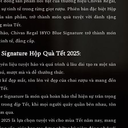
t dòng sản phẩm nổi bật của thương hiệu
Chivas Regal
,
à sự tinh tế trong từng giọt rượu. Phiên bản đặc biệt
Hộp
ủa sản phẩm, trở thành món quà tuyệt vời dành tặng
g mùa Tết.
 hảo,
Chivas Regal 18YO Blue Signature
trở thành món
inh tế, đẳng cấp.
 Signature Hộp Quà Tết 2025
:
yên liệu tuyệt hảo và quá trình ủ lâu dài tạo ra một sản
ú, mượt mà và dễ thưởng thức.
ết kế đẹp mắt, tôn lên vẻ đẹp của chai rượu và mang đến
Tết.
ue Signature là món quà hoàn hảo thể hiện sự trân trọng
 trong dịp Tết, khi mọi người quây quần bên nhau, tôn
ăm qua.
 2025
là lựa chọn tuyệt vời cho mùa Tết năm nay, mang