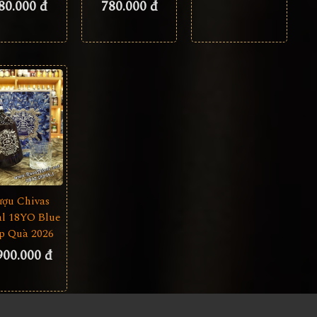
80.000 đ
780.000 đ
ượu Chivas
l 18YO Blue
p Quà 2026
900.000 đ