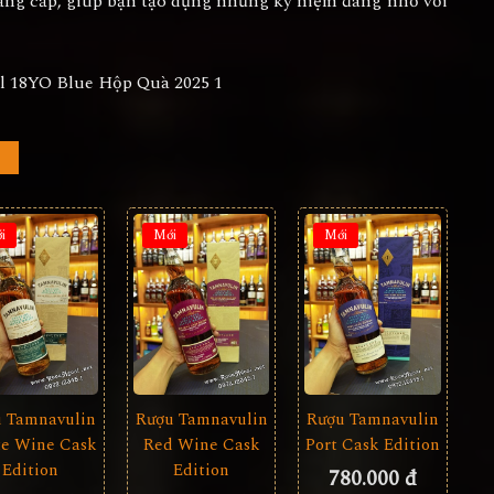
đẳng cấp, giúp bạn tạo dựng những kỷ niệm đáng nhớ với
i
Mới
Mới
 Tamnavulin
Rượu Tamnavulin
Rượu Tamnavulin
e Wine Cask
Red Wine Cask
Port Cask Edition
Edition
Edition
780.000 đ