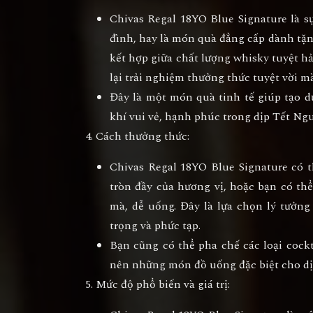
Chivas Regal 18YO Blue Signature
là s
đình, hay là món quà đẳng cấp dành tặng
kết hợp giữa chất lượng whisky tuyệt h
lại trải nghiệm thưởng thức tuyệt vời m
Đây là một món quà tinh tế giúp tạo 
khí vui vẻ, hạnh phúc trong dịp Tết Ng
Cách thưởng thức
:
Chivas Regal 18YO Blue Signature
có t
tròn đầy của hương vị, hoặc bạn có th
mà, dễ uống. Đây là lựa chọn lý tưở
trọng và phức tạp.
Bạn cũng có thể pha chế các loại cockt
nên những món đồ uống đặc biệt cho dị
Mức độ phổ biến và giá trị
: