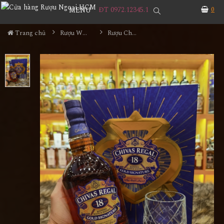
ĐT 0972.12345.1
0
MENU
Trang chủ
Rượu Whisky
Rượu Chivas Regal 18YO Gold Hộp Quà 2024