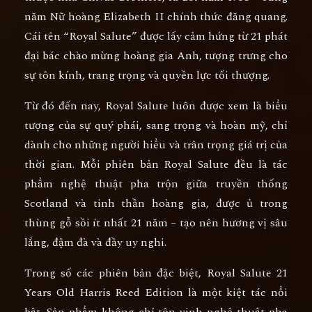
năm Nữ hoàng Elizabeth II chính thức đăng quang.
Cái tên
“Royal Salute”
được lấy cảm hứng từ
21 phát
đại bác chào mừng hoàng gia Anh
, tượng trưng cho
sự tôn kính, trang trọng và quyền lực tối thượng.
Từ đó đến nay, Royal Salute luôn được xem là
biểu
tượng của sự quý phái, sang trọng và hoàn mỹ
, chỉ
dành cho những người hiểu và trân trọng giá trị của
thời gian. Mỗi phiên bản Royal Salute đều là
tác
phẩm nghệ thuật pha trộn giữa truyền thống
Scotland và tinh thần hoàng gia
, được ủ trong
thùng gỗ sồi ít nhất 21 năm – tạo nên hương vị sâu
lắng, đậm đà và đầy uy nghi.
Trong số các phiên bản đặc biệt,
Royal Salute 21
Years Old Harris Reed Edition
là một kiệt tác nổi
bật. Sản phẩm không chỉ tôn vinh nghệ thuật pha