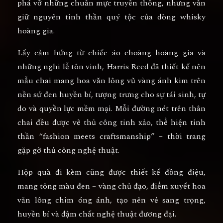
phá vỡ những chuẩn mực truyền thống, nhưng vẫn
giữ nguyên tinh thần quý tộc của dòng whisky
hoàng gia.
Lấy cảm hứng từ
chiếc áo choàng hoàng gia và
những nghi lễ tôn vinh
, Harris Reed đã thiết kế nên
mẫu chai mang hoa văn
lông vũ vàng ánh kim trên
nền sứ đen huyền bí
, tượng trưng cho
sự tái sinh, tự
do và quyền lực mềm mại
. Mỗi đường nét trên thân
chai đều được vẽ thủ công tinh xảo, thể hiện tinh
thần “fashion meets craftsmanship” – thời trang
gặp gỡ thủ công nghệ thuật.
Hộp quà đi kèm cũng được thiết kế đồng điệu,
mang tông màu đen – vàng chủ đạo, điểm xuyết hoa
văn lông chim óng ánh, tạo nên vẻ
sang trọng,
huyền bí và đậm chất nghệ thuật đương đại.