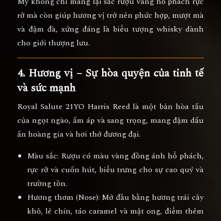
Mỹ không chỉ mang lại sắc rượu vàng hổ phách rực
rỡ mà còn giúp hương vị trở nên
phức hợp, mượt mà
và đậm đà
, xứng đáng là biểu tượng whisky dành
cho giới thượng lưu.
4. Hương vị – Sự hòa quyện của tinh tế
và sức mạnh
Royal Salute 21YO Harris Reed là một bản hòa tấu
của
ngọt ngào, ấm áp và sang trọng
, mang đậm dấu
ấn hoàng gia và hơi thở đương đại.
Màu sắc:
Rượu có màu
vàng đồng ánh hổ phách
,
rực rỡ và cuốn hút, biểu trưng cho sự cao quý và
trường tồn.
Hương thơm (Nose):
Mở đầu bằng hương
trái cây
khô, lê chín, táo caramel và mật ong
, điểm thêm