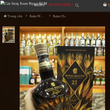
ĐT 0972.12345.1
0
MENU
Trang chủ
Rượu Whisky
Rượu Chivas - Royal Salute 21YO Harris Reed Edition