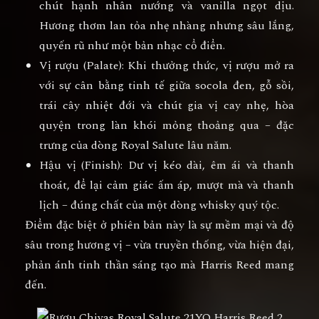
chút
hạnh nhân nướng và vanilla ngọt dịu
.
Hương thơm lan tỏa nhẹ nhàng nhưng sâu lắng,
quyến rũ như một bản nhạc cổ điển.
Vị rượu (Palate):
Khi thưởng thức, vị rượu mở ra
với sự cân bằng tinh tế giữa
socola đen, gỗ sồi,
trái cây nhiệt đới và chút gia vị cay nhẹ
, hòa
quyện trong làn khói mỏng thoảng qua – đặc
trưng của dòng Royal Salute lâu năm.
Hậu vị (Finish):
Dư vị kéo dài, êm ái và thanh
thoát, để lại cảm giác
ấm áp, mượt mà và thanh
lịch
– đúng chất của một dòng whisky quý tộc.
Điểm đặc biệt ở phiên bản này là
sự mềm mại và độ
sâu trong hương vị
– vừa truyền thống, vừa hiện đại,
phản ánh tinh thần sáng tạo mà Harris Reed mang
đến.