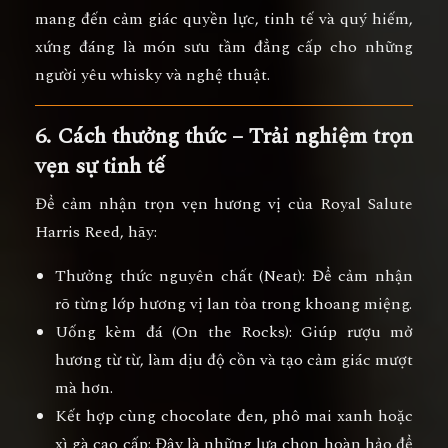
mang đến
cảm giác quyền lực, tinh tế và quý hiếm
,
xứng đáng là món sưu tầm đẳng cấp cho những
người yêu whisky và nghệ thuật.
6. Cách thưởng thức – Trải nghiệm trọn
vẹn sự tinh tế
Để cảm nhận trọn vẹn hương vị của Royal Salute
Harris Reed, hãy:
Thưởng thức nguyên chất (Neat):
Để cảm nhận
rõ từng lớp hương vị lan tỏa trong khoang miệng.
Uống kèm đá (On the Rocks):
Giúp rượu mở
hương từ từ, làm dịu độ cồn và tạo cảm giác mượt
mà hơn.
Kết hợp cùng chocolate đen, phô mai xanh hoặc
xì gà cao cấp:
Đây là những lựa chọn hoàn hảo để