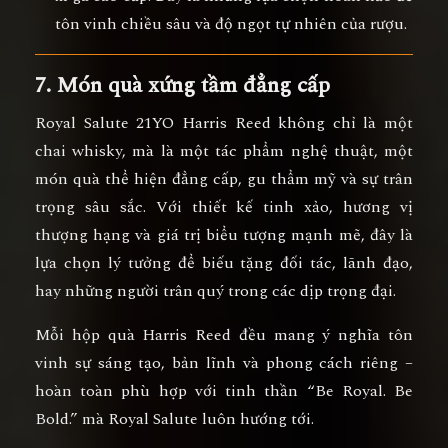
tôn vinh chiều sâu và độ ngọt tự nhiên của rượu.
7. Món quà xứng tầm đẳng cấp
Royal Salute 21YO Harris Reed không chỉ là một
chai whisky, mà là
một tác phẩm nghệ thuật
, một
món quà thể hiện
đẳng cấp, gu thẩm mỹ và sự trân
trọng sâu sắc
. Với thiết kế tinh xảo, hương vị
thượng hạng và giá trị biểu tượng mạnh mẽ, đây là
lựa chọn lý tưởng để
biếu tặng đối tác, lãnh đạo,
hay những người trân quý trong các dịp trọng đại
.
Mỗi hộp quà Harris Reed đều mang ý nghĩa
tôn
vinh sự sáng tạo, bản lĩnh và phong cách riêng
–
hoàn toàn phù hợp với tinh thần “Be Royal. Be
Bold.” mà Royal Salute luôn hướng tới.