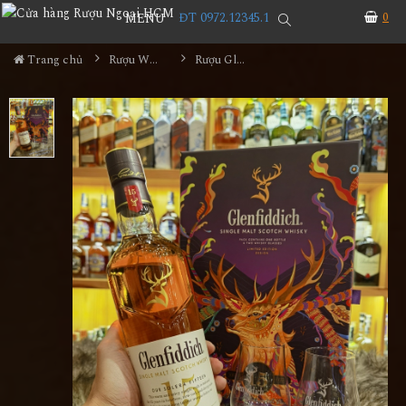
ĐT 0972.12345.1
0
MENU
Trang chủ
Rượu Whisky
Rượu Glenfiddich 15YO Hộp Quà 2023