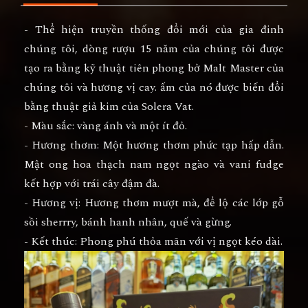
- Thể hiện truyền thống đổi mới của gia đinh
chúng tôi, dòng rượu 15 năm của chúng tôi được
tạo ra bằng kỹ thuật tiên phong bở Malt Master của
chúng tôi và hương vị cay. ấm của nó được biến đổi
bằng thuật giả kim của Solera Vat.
- Màu sắc: vàng ánh và một ít đỏ.
- Hương thơm: Một hương thơm phức tạp hấp dẫn.
Mật ong hoa thạch nam ngọt ngào và vani fudge
kết hợp với trái cây đậm đà.
- Hương vị: Hương thơm mượt mà, để lộ các lớp gỗ
sồi sherrry, bánh hanh nhân, quế và gừng.
- Kết thúc: Phong phú thỏa mãn với vị ngọt kéo dài.