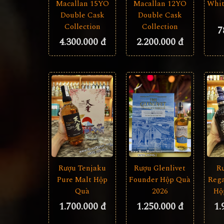
Macallan 15YO
Macallan 12YO
Whit
Double Cask
Double Cask
Collection
Collection
7
4.300.000 đ
2.200.000 đ
Rượu Tenjaku
Rượu Glenlivet
R
Pure Malt Hộp
Founder Hộp Quà
Rega
Quà
2026
Hộ
1.700.000 đ
1.250.000 đ
1.