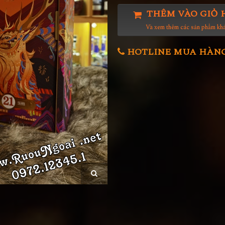
THÊM VÀO GIỎ 
Và xem thêm các sản phẩm kh
HOTLINE MUA HÀNG 0