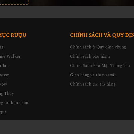
MỤC RƯỢU
CHÍNH SÁCH VÀ QUY ĐỊ
as
Chính sách & Quy định chung
nie Walker
Chính sách bảo hành
llan
Chính Sách Bảo Mật Thông Tin
nessy
Giao hàng và thanh toán
kow
Chính sách đổi trả hàng
ng Thủy
g tài kim ngưu
quà