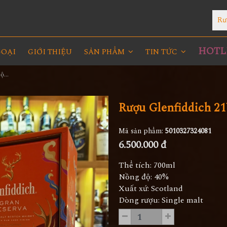
Rư
HOTLI
GOẠI
GIỚI THIỆU
SẢN PHẨM
TIN TỨC
Rượu Glenfiddich 21YO Hộp Quà 2023
Rượu Glenfiddich 2
Mã sản phẩm:
5010327324081
6.500.000 đ
Thể tích: 700ml
Nồng độ: 40%
Xuất xứ: Scotland
Dòng rượu: Single malt