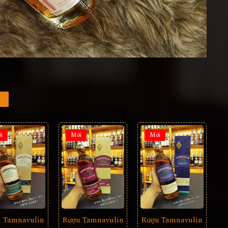
i
Mới
Mới
 Tamnavulin
Rượu Tamnavulin
Rượu Tamnavulin