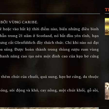
T
BỞI VÙNG CARIBE.
ê hoặc vào bất kỳ thời điểm nào, biến những điều bình
hẫn trong 21 năm ở Scotland, nó bắt đầu yên tĩnh, hạn
g cất Glenfiddich đầy thách thức. Chỉ khi nào nó đạt
tỏa sáng. Được hoàn thành trong thùng rượu rum vùng
chanh nâng cao tạo nên một đỉnh cao của kẹo bơ cứng
 thêm chút của chuối, quả sung, kẹo bơ cứng, da thuộc
ng, sôi động và khô, cay nồng, một chút khối, gỗ sồi,