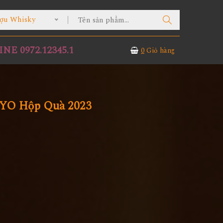
ợu Whisky
NE 0972.12345.1
0
Giỏ hàng
1YO Hộp Quà 2023