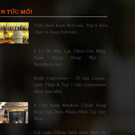
IN TỨC MỚI
Giới thiệu Rượu Balvenie, Top 6 kiến
thức về Rượu Balvenie
5 Lý Do Nên Lựa Chọn Cửa Hàng
Rượu Ngoại Đồng Nai –
RuouNgoai.net
Rượu Courvoisier – Di sản Cognac
nước Pháp & Top 7 chai Courvoisier
đáng mua nhất
6 Chai Rượu Meukow Chính Hãng
Được Săn Đón Nhiều Nhất Tại Việt
Nam
Giá rượu Chivas luôn nhận được sự