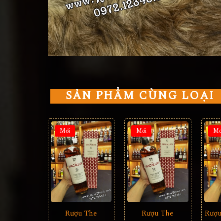
SẢN PHẨM CÙNG LOẠI
Mới
Mới
Mớ
Rượu The
Rượu The
Rượu