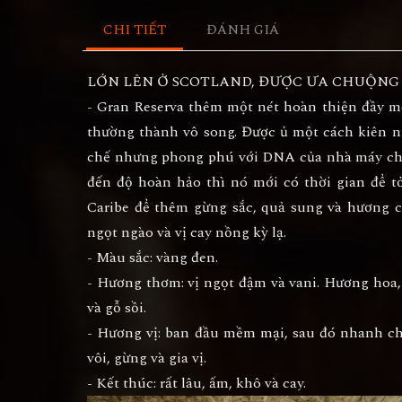
CHI TIẾT
ĐÁNH GIÁ
LỚN LÊN Ở SCOTLAND, ĐƯỢC ƯA CHUỘNG 
- Gran Reserva thêm một nét hoàn thiện đầy m
thường thành vô song. Được ủ một cách kiên n
chế nhưng phong phú với DNA của nhà máy chưn
đến độ hoàn hảo thì nó mới có thời gian để 
Caribe để thêm gừng sắc, quả sung và hương 
ngọt ngào và vị cay nồng kỳ lạ.
- Màu sắc: vàng đen.
- Hương thơm: vị ngọt đậm và vani. Hương hoa,
và gỗ sồi.
- Hương vị: ban đầu mềm mại, sau đó nhanh chó
vôi, gừng và gia vị.
- Kết thúc: rất lâu, ấm, khô và cay.