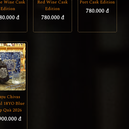
e Wine Cask
Red Wine Cask
Port Cask Edition
Edition
Edition
780.000 đ
80.000 đ
780.000 đ
ượu Chivas
l 18YO Blue
p Quà 2026
900.000 đ