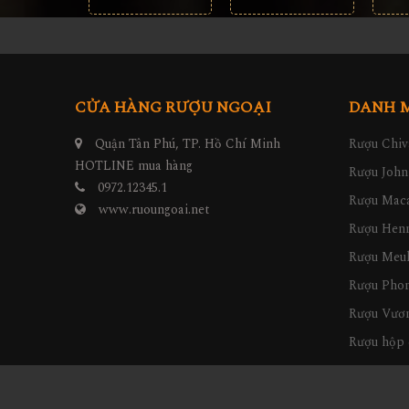
CỬA HÀNG RƯỢU NGOẠI
DANH 
Quận Tân Phú, TP. Hồ Chí Minh
Rượu Chiv
HOTLINE mua hàng
Rượu John
0972.12345.1
Rượu Maca
www.ruoungoai.net
Rượu Hen
Rượu Meu
Rượu Pho
Rượu Vươn
Rượu hộp 