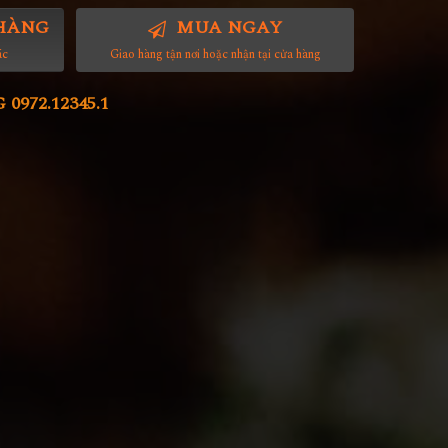
HÀNG
MUA NGAY
ác
Giao hàng tận nơi hoặc nhận tại cửa hàng
972.12345.1