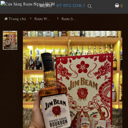
ĐT 0972.12345.1
0
MENU
Trang chủ
Rượu Whisky
Rượu Jim Beam White Hộp Quà 2024