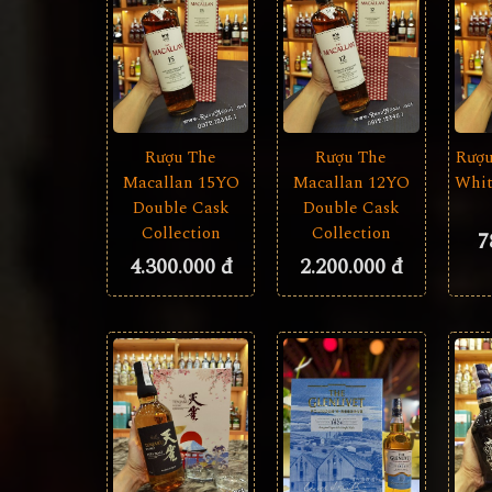
Rượu The
Rượu The
Rượu
Macallan 15YO
Macallan 12YO
Whit
Double Cask
Double Cask
Collection
Collection
7
4.300.000 đ
2.200.000 đ