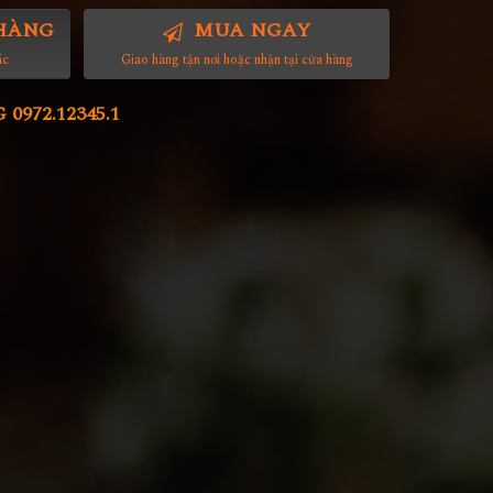
HÀNG
MUA NGAY
ác
Giao hàng tận nơi hoặc nhận tại cửa hàng
972.12345.1