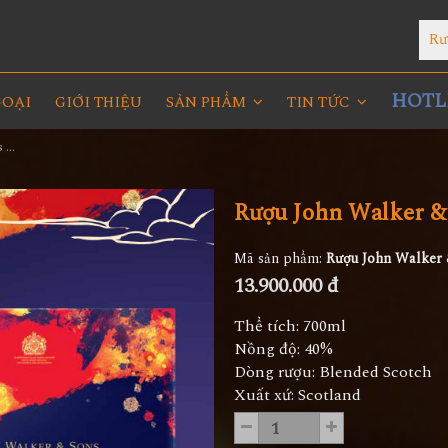
Rư
HOTLI
GOẠI
GIỚI THIỆU
SẢN PHẨM
TIN TỨC
Rượu John Walker & Sons King George V Hộp Quà 2023
Rượu John Walker &
Mã sản phẩm:
Rượu John Walker 
13.900.000 đ
Thể tích: 700ml
Nồng độ: 40%
Dòng rượu: Blended Scotch
Xuất xứ: Scotland