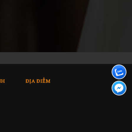
NH
ĐỊA ĐIỂM