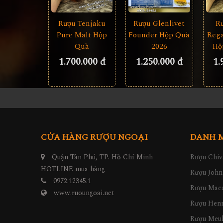
Rượu Tenjaku
Rượu Glenlivet
R
Pure Malt Hộp
Founder Hộp Quà
Rega
Quà
2026
Hộ
1.700.000 đ
1.250.000 đ
1.
CỬA HÀNG RƯỢU NGOẠI
DANH 
Quận Tân Phú, TP. Hồ Chí Minh
Rượu Chiv
HOTLINE mua hàng
Rượu John
0972.12345.1
Rượu Maca
www.ruoungoai.net
Rượu Hen
Rượu Meu