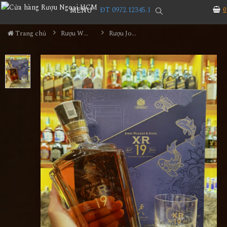
ĐT 0972.12345.1
0
MENU
Trang chủ
Rượu Whisky
Rượu John Walker & Sons XR19 Hộp Quà 2023