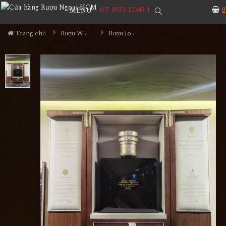
ĐT 0972.12345.1
0
MENU
Trang chủ
Rượu Whisky
Rượu Johnnie Walker Master's Of Flavour 48YO