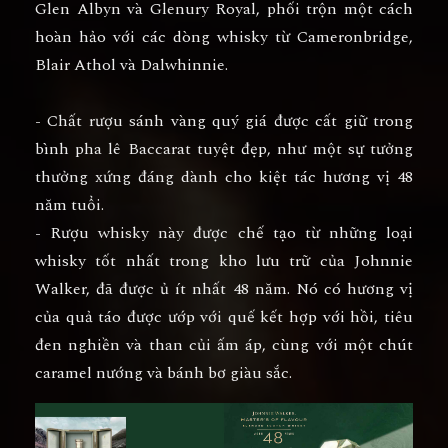
Glen Albyn và Glenury Royal, phối trộn một cách
hoàn hảo với các dòng whisky từ Cameronbridge,
Blair Athol và Dalwhinnie.
- Chất rượu sánh vàng quý giá được cất giữ trong
bình pha lê Baccarat tuyệt đẹp, như một sự tưởng
thưởng xứng đáng dành cho kiệt tác hương vị 48
năm tuổi.
- Rượu whisky này được chế tạo từ những loại
whisky tốt nhất trong kho lưu trữ của Johnnie
Walker, đã được ủ ít nhất 48 năm. Nó có hương vị
của quả táo được ướp với quế kết hợp với hồi, tiêu
đen nghiền và than củi ấm áp, cùng với một chút
caramel nướng và bánh bơ giàu sắc.