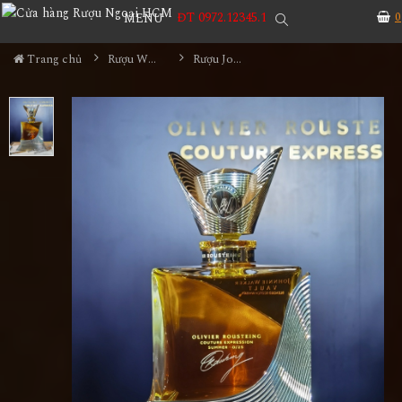
ĐT 0972.12345.1
0
MENU
Trang chủ
Rượu Whisky
Rượu Johnnie Walker Olivier Rousteing Couture Expression Summer