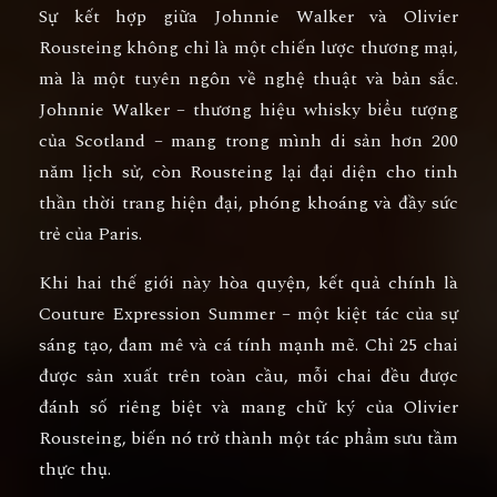
Sự kết hợp giữa
Johnnie Walker
và
Olivier
Rousteing
không chỉ là một chiến lược thương mại,
mà là
một tuyên ngôn về nghệ thuật và bản sắc
.
Johnnie Walker – thương hiệu whisky biểu tượng
của Scotland – mang trong mình di sản hơn 200
năm lịch sử, còn Rousteing lại đại diện cho tinh
thần thời trang hiện đại, phóng khoáng và đầy sức
trẻ của Paris.
Khi hai thế giới này hòa quyện, kết quả chính là
Couture Expression Summer
– một kiệt tác của
sự
sáng tạo, đam mê và cá tính mạnh mẽ
. Chỉ
25 chai
được sản xuất trên toàn cầu, mỗi chai đều được
đánh số riêng biệt và mang chữ ký của Olivier
Rousteing, biến nó trở thành
một tác phẩm sưu tầm
thực thụ
.