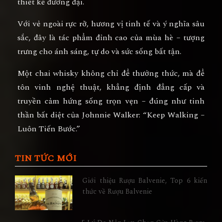
thiết kế đương đại
.
Với vẻ ngoài rực rỡ, hương vị tinh tế và ý nghĩa sâu
sắc, đây là
tác phẩm đỉnh cao của mùa hè
– tượng
trưng cho ánh sáng, tự do và sức sống bất tận.
Một chai whisky không chỉ để thưởng thức, mà để
tôn vinh nghệ thuật, khẳng định đẳng cấp và
truyền cảm hứng sống trọn vẹn
– đúng như tinh
thần bất diệt của Johnnie Walker:
“Keep Walking –
Luôn Tiến Bước.”
TIN TỨC MỚI
Giới thiệu Rượu Balvenie, Top 6 kiến
thức về Rượu Balvenie