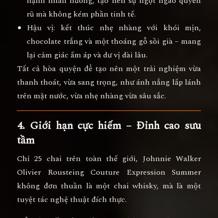
hạnh nhân nướng, tạo nên sự ngọt ngào quyến
rũ mà không kém phần tinh tế.
Hậu vị:
kết thúc nhẹ nhàng với khói mịn,
chocolate trắng và một thoáng gỗ sồi già – mang
lại cảm giác ấm áp và dư vị dài lâu.
Tất cả hòa quyện để tạo nên
một trải nghiệm vừa
thanh thoát, vừa sang trọng
, như ánh nắng lấp lánh
trên mặt nước, vừa nhẹ nhàng vừa sâu sắc.
4. Giới hạn cực hiếm – Đỉnh cao sưu
tầm
Chỉ
25 chai trên toàn thế giới
,
Johnnie Walker
Olivier Rousteing Couture Expression Summer
không đơn thuần là một chai whisky, mà là
một
tuyệt tác nghệ thuật đích thực
.