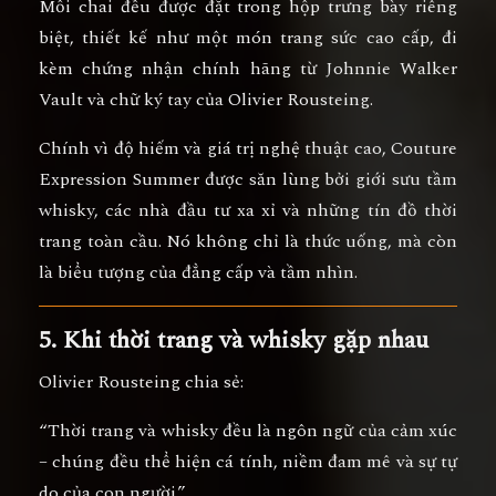
Mỗi chai đều được đặt trong
hộp trưng bày riêng
biệt
, thiết kế như một món trang sức cao cấp, đi
kèm
chứng nhận chính hãng
từ Johnnie Walker
Vault và
chữ ký tay của Olivier Rousteing
.
Chính vì độ hiếm và giá trị nghệ thuật cao, Couture
Expression Summer được săn lùng bởi giới sưu tầm
whisky, các nhà đầu tư xa xỉ và những tín đồ thời
trang toàn cầu. Nó không chỉ là thức uống, mà còn
là
biểu tượng của đẳng cấp và tầm nhìn
.
5. Khi thời trang và whisky gặp nhau
Olivier Rousteing chia sẻ:
“Thời trang và whisky đều là ngôn ngữ của cảm xúc
– chúng đều thể hiện cá tính, niềm đam mê và sự tự
do của con người.”