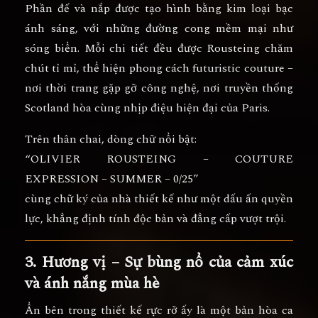
Phần đế và nắp được tạo hình bằng kim loại bạc
ánh sáng, với những đường cong mềm mại như
sóng biển. Mỗi chi tiết đều được Rousteing chăm
chút tỉ mỉ, thể hiện phong cách
futuristic couture
–
nơi thời trang gặp gỡ công nghệ, nơi truyền thống
Scotland hòa cùng nhịp điệu hiện đại của Paris.
Trên thân chai, dòng chữ nổi bật:
“OLIVIER ROUSTEING – COUTURE
EXPRESSION – SUMMER – 0/25”
cùng
chữ ký của nhà thiết kế
như một dấu ấn quyền
lực, khẳng định tính độc bản và đẳng cấp vượt trội.
3. Hương vị – Sự bùng nổ của cảm xúc
và ánh nắng mùa hè
Ẩn bên trong thiết kế rực rỡ ấy là
một bản hòa ca