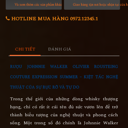
Và xem thêm các sản phẩm khác
Giao hàng tận nơi hoặc nhận tại cửa 
HOTLINE MUA HÀNG 0972.12345.1
CHI TIẾT
ĐÁNH GIÁ
RƯỢU JOHNNIE WALKER OLIVIER ROUSTEING
COUTURE EXPRESSION SUMMER – KIỆT TÁC NGHỆ
THUẬT CỦA SỰ RỰC RỠ VÀ TỰ DO
Trong thế giới của những dòng whisky thượng
hạng, chỉ có rất ít cái tên đủ sức vươn lên để trở
thành
biểu tượng của nghệ thuật và phong cách
sống
. Một trong số đó chính là
Johnnie Walker