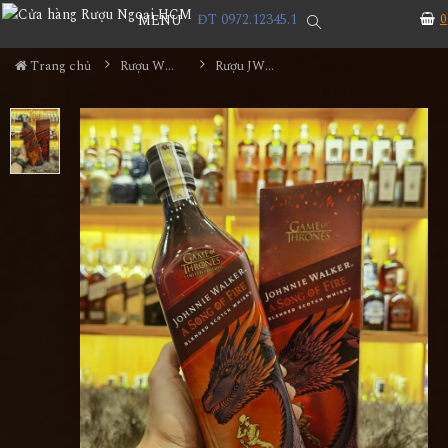
ĐT 0972.12345.1
0
MENU
Trang chủ
Rượu Whisky
Rượu JW A Song Of Fire