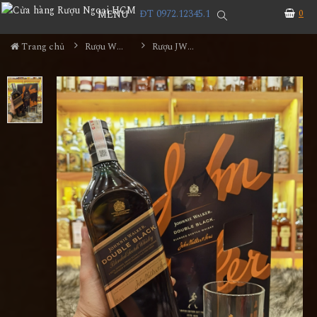
ĐT 0972.12345.1
0
MENU
Trang chủ
Rượu Whisky
Rượu JW Double Black 1L Hộp Quà 2024