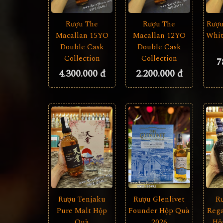
Rượu The
Rượu The
Rượu
Macallan 15YO
Macallan 12YO
Whit
Double Cask
Double Cask
Collection
Collection
7
4.300.000 đ
2.200.000 đ
Rượu Tenjaku
Rượu Glenlivet
R
Pure Malt Hộp
Founder Hộp Quà
Rega
Quà
2026
Hộ