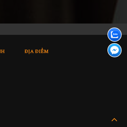
NH
ĐỊA ĐIỂM