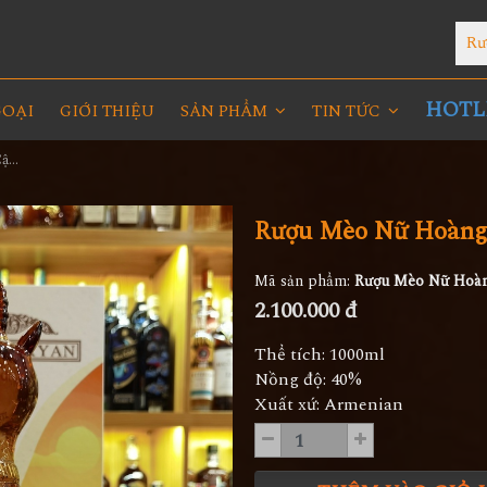
Rư
HOTLI
GOẠI
GIỚI THIỆU
SẢN PHẨM
TIN TỨC
Rượu Mèo Nữ Hoàng Ai Cập Gold 23K
Rượu Mèo Nữ Hoàng
Mã sản phẩm:
Rượu Mèo Nữ Hoàn
2.100.000 đ
Thể tích: 1000ml
Nồng độ: 40%
Xuất xứ: Armenian