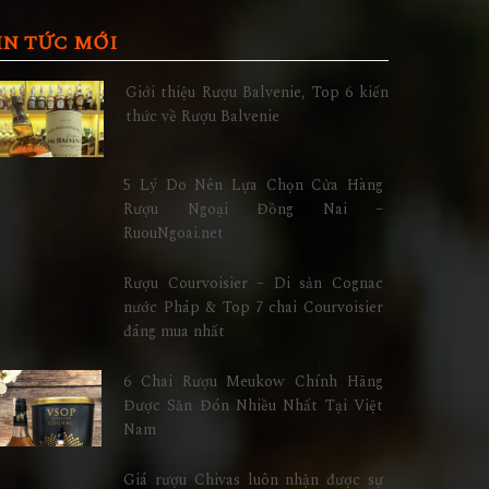
IN TỨC MỚI
Giới thiệu Rượu Balvenie, Top 6 kiến
thức về Rượu Balvenie
5 Lý Do Nên Lựa Chọn Cửa Hàng
Rượu Ngoại Đồng Nai –
RuouNgoai.net
Rượu Courvoisier – Di sản Cognac
nước Pháp & Top 7 chai Courvoisier
đáng mua nhất
6 Chai Rượu Meukow Chính Hãng
Được Săn Đón Nhiều Nhất Tại Việt
Nam
Giá rượu Chivas luôn nhận được sự