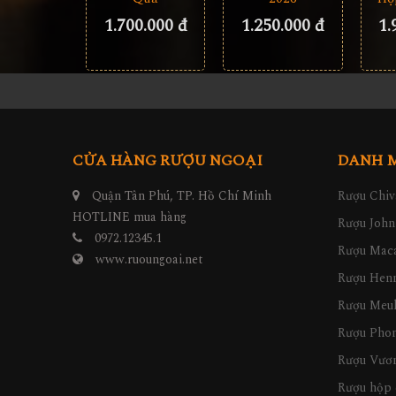
1.700.000 đ
1.250.000 đ
1.
CỬA HÀNG RƯỢU NGOẠI
DANH 
Quận Tân Phú, TP. Hồ Chí Minh
Rượu Chiv
HOTLINE mua hàng
Rượu John
0972.12345.1
Rượu Maca
www.ruoungoai.net
Rượu Hen
Rượu Meu
Rượu Pho
Rượu Vươn
Rượu hộp 