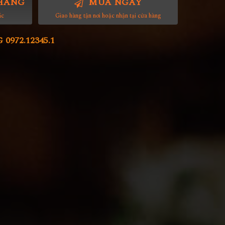
HÀNG
MUA NGAY
ác
Giao hàng tận nơi hoặc nhận tại cửa hàng
972.12345.1