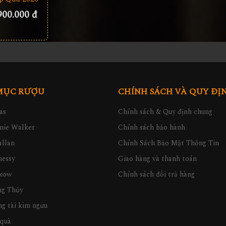
900.000 đ
MỤC RƯỢU
CHÍNH SÁCH VÀ QUY ĐỊ
as
Chính sách & Quy định chung
nie Walker
Chính sách bảo hành
llan
Chính Sách Bảo Mật Thông Tin
nessy
Giao hàng và thanh toán
kow
Chính sách đổi trả hàng
ng Thủy
g tài kim ngưu
quà