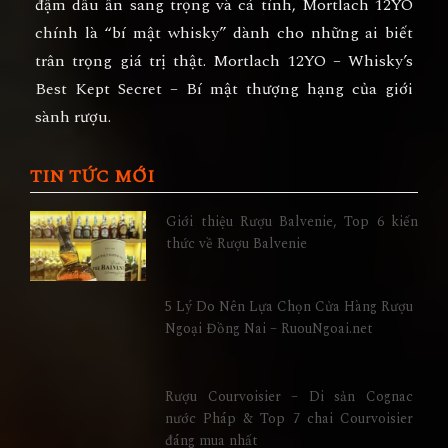
đậm dấu ấn sang trọng và cá tính
, Mortlach 12YO
chính là
“bí mật whisky” dành cho những ai biết
trân trọng giá trị thật.
Mortlach 12YO – Whisky’s
Best Kept Secret – Bí mật thượng hạng của giới
sành rượu.
TIN TỨC MỚI
Giới thiệu Rượu Balvenie, Top 6 kiến
thức về Rượu Balvenie
5 Lý Do Nên Lựa Chọn Cửa Hàng Rượu
Ngoại Đồng Nai – RuouNgoai.net
Rượu Courvoisier – Di sản Cognac
nước Pháp & Top 7 chai Courvoisier
đáng mua nhất