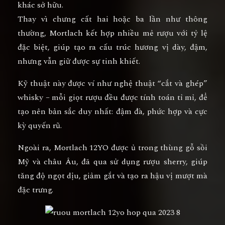
khác sở hữu.
Thay vì chưng cất hai hoặc ba lần như thông
thường, Mortlach kết hợp nhiều mẻ rượu với tỷ lệ
đặc biệt, giúp tạo ra
cấu trúc hương vị dày, đậm,
nhưng vẫn giữ được sự tinh khiết
.
Kỹ thuật này được ví như
nghệ thuật “cắt và ghép”
whisky
– mỗi giọt rượu đều được tính toán tỉ mỉ, để
tạo nên bản sắc duy nhất:
đậm đà, phức hợp và cực
kỳ quyến rũ.
Ngoài ra, Mortlach 12YO được ủ trong
thùng gỗ sồi
Mỹ và châu Âu
, đã qua sử dụng rượu sherry, giúp
tăng độ ngọt dịu, giảm gắt và tạo ra hậu vị mượt mà
đặc trưng.