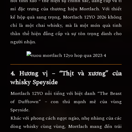
nổi tinh xảo – thể hiện sự
chính xác, đẳng cấp và tỉ
mỉ đặc trưng của thương hiệu Mortlach
. Với thiết
kế hộp quà sang trọng, Mortlach 12YO 2026 không
chỉ là một chai whisky, mà là
một món quà tinh
thần thể hiện đẳng cấp và sự tôn trọng dành cho
người nhận.
4. Hương vị – “Thịt và xương” của
whisky Speyside
Mortlach 12YO nổi tiếng với biệt danh “
The Beast
of Dufftown
” – con thú mạnh mẽ của vùng
Speyside.
Khác với phong cách ngọt ngào, nhẹ nhàng của các
dòng whisky cùng vùng, Mortlach mang đến
trải