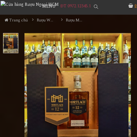
ĐT 0972.12345.1
0
MENU
Trang chủ
Rượu Whisky
Rượu Mortlach 12YO Hộp Quà 2026