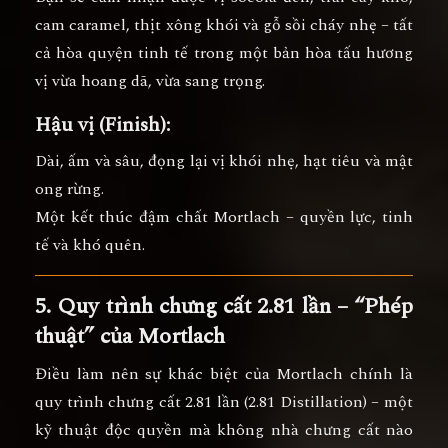
cam caramel, thịt xông khói và gỗ sồi cháy nhẹ
– tất
cả hòa quyện tinh tế trong một bản hòa tấu hương
vị vừa hoang dã, vừa sang trọng.
Hậu vị (Finish):
Dài, ấm và sâu, đọng lại
vị khói nhẹ, hạt tiêu và mật
ong rừng
.
Một kết thúc đậm chất Mortlach –
quyền lực, tinh
tế và khó quên.
5. Quy trình chưng cất 2.81 lần – “Phép
thuật” của Mortlach
Điều làm nên sự khác biệt của Mortlach chính là
quy trình chưng cất 2.81 lần (2.81 Distillation)
– một
kỹ thuật độc quyền mà không nhà chưng cất nào