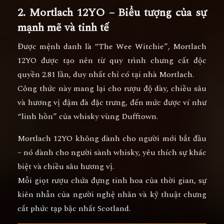
2. Mortlach 12YO – Biểu tượng của sự
mạnh mẽ và tinh tế
Được mệnh danh là
“The Wee Witchie”
, Mortlach
12YO được tạo nên từ
quy trình chưng cất độc
quyền 2.81 lần
, duy nhất chỉ có tại nhà Mortlach.
Công thức này mang lại cho rượu
độ dày, chiều sâu
và hương vị đậm đà đặc trưng
, đến mức được ví như
“linh hồn” của whisky vùng Dufftown.
Mortlach 12YO không dành cho người mới bắt đầu
– nó dành cho
người sành whisky, yêu thích sự khác
biệt và chiều sâu hương vị
.
Mỗi giọt rượu chứa đựng tinh hoa của thời gian, sự
kiên nhẫn của người nghệ nhân và kỹ thuật chưng
cất phức tạp bậc nhất Scotland.