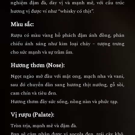
nghiệm đậm đà, dày vị và mạnh mẽ
, với cấu trúc
hương vị được ví như “whisky có thịt”.
Màu sắc:
Rượu có màu
vàng hổ phách đậm ánh đồng
, phản
chiếu ánh sáng như kim loại chảy – tượng trưng
cho sức mạnh và sự trầm ấm.
Hương thơm (Nose):
Ngọt ngào mở đầu với
mật ong, mạch nha và vani
,
sau đó chuyển dần sang
hương thịt nướng, gỗ sồi,
cam chín và tiêu đen
.
Hương thơm đầy sức sống, nồng nàn và phức tạp.
Vị rượu (Palate):
Tròn trịa, mạnh mẽ và đậm đà.
Bạn sẽ cảm nhận được
vị socola đen, trái cây khô,