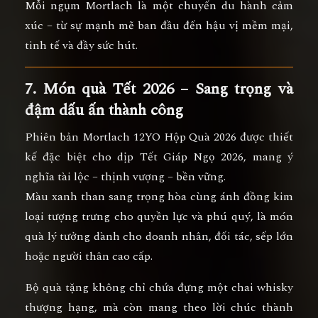
Mỗi ngụm Mortlach là một chuyến du hành cảm
xúc – từ sự mạnh mẽ ban đầu đến hậu vị mềm mại,
tinh tế và đầy sức hút.
7. Món quà Tết 2026 – Sang trọng và
đậm dấu ấn thành công
Phiên bản
Mortlach 12YO Hộp Quà 2026
được thiết
kế đặc biệt cho dịp
Tết Giáp Ngọ 2026
, mang ý
nghĩa
tài lộc – thịnh vượng – bền vững
.
Màu xanh than sang trọng hòa cùng ánh đồng kim
loại tượng trưng cho
quyền lực và phú quý
, là
món
quà lý tưởng dành cho doanh nhân, đối tác, sếp lớn
hoặc người thân cao cấp.
Bộ quà tặng không chỉ chứa đựng một chai whisky
thượng hạng, mà còn mang theo
lời chúc thành