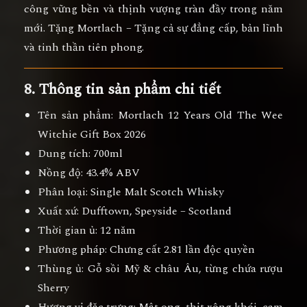
công vững bền và thịnh vượng tràn đầy trong năm
mới
.
Tặng Mortlach – Tặng cả sự đẳng cấp, bản lĩnh
và tinh thần tiên phong.
8. Thông tin sản phẩm chi tiết
Tên sản phẩm:
Mortlach 12 Years Old The Wee
Witchie Gift Box 2026
Dung tích:
700ml
Nồng độ:
43.4% ABV
Phân loại:
Single Malt Scotch Whisky
Xuất xứ:
Dufftown, Speyside – Scotland
Thời gian ủ:
12 năm
Phương pháp:
Chưng cất 2.81 lần độc quyền
Thùng ủ:
Gỗ sồi Mỹ & châu Âu, từng chứa rượu
Sherry
Hương vị đặc trưng:
Mật ong, thịt xông khói, cam