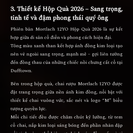
3. Thiết kế Hộp Quà 2026 – Sang trọng,
tinh tế và đậm phong thái quý ông
Phiên bản
Mortlach 12YO Hộp Quà 2026
là
sự kết
hợp giữa di sản cổ điển và phong cách hiện đại
.
Tông màu
xanh than kết hợp ánh đồng kim loại
tạo
nên vẻ ngoài sang trọng, mạnh mẽ – gợi liên tưởng
đến
đồng thau của những chiếc nồi chưng cất cổ tại
Dufftown
.
Bên trong hộp quà, chai rượu Mortlach 12YO được
đặt trang trọng giữa nền ánh kim đồng, nổi bật với
thiết kế chai vuông vức, sắc nét và logo “M” biểu
tượng quyền lực.
Mỗi chi tiết đều được chăm chút kỹ lưỡng, từ tem
cổ chai, nắp kim loại sáng bóng đến phần nhãn dập