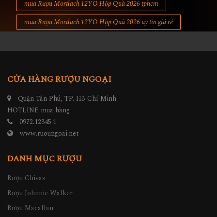
mua Rượu Mortlach 12YO Hộp Quà 2026 tphcm
mua Rượu Mortlach 12YO Hộp Quà 2026 uy tín giá rẻ
CỬA HÀNG RƯỢU NGOẠI
Quận Tân Phú, TP. Hồ Chí Minh
HOTLINE mua hàng
0972.12345.1
www.ruoungoai.net
DANH MỤC RƯỢU
Rượu Chivas
Rượu Johnnie Walker
Rượu Macallan