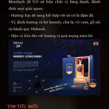
Mortlach 20 Y.O sở hữu chất vị lừng danh, đánh
thức mọi giác quan.
- Hương: hạt dẻ rang kết hợp với sô cô la đậm đà.
- Vị: đinh hương và bơ brandy, chà là, vỏ cam, gỗ sồi
và bánh quy Habnob.
- Hậu vị: kéo dài với hương vị quả mọng mùa hè.
TIN TỨC MỚI