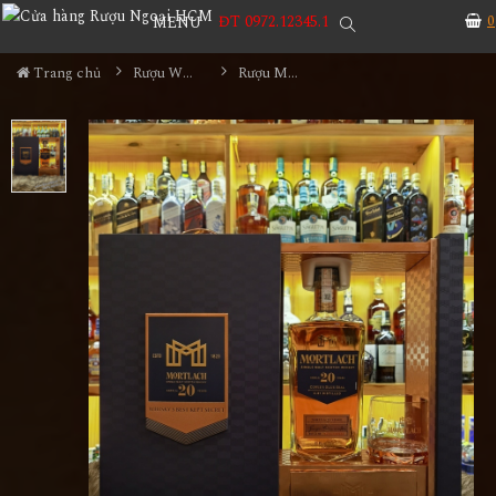
ĐT 0972.12345.1
0
MENU
Trang chủ
Rượu Whisky
Rượu Mortlach 20YO Hộp Quà 2023