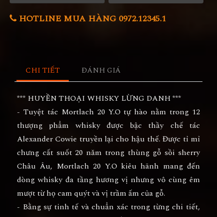
HOTLINE MUA HÀNG 0972.12345.1
CHI TIẾT
ĐÁNH GIÁ
*** HUYỀN THOẠI WHISKY LỪNG DANH ***
- Tuyệt tác Mortlach 20 Y.O tự hào nằm trong 12
thượng phẩm whisky được bậc thầy chế tác
Alexander Cowie truyền lại cho hậu thế. Được tỉ mỉ
chưng cất suốt 20 năm trong thùng gỗ sồi sherry
Châu Âu, Mortlach 20 Y.O kiêu hãnh mang đến
dòng whisky đa tầng hương vị nhưng vô cùng êm
mượt từ họ cam quýt và vị trầm ấm của gỗ.
- Bằng sự tinh tế và chuẩn xác trong từng chi tiết,