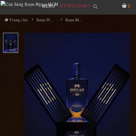
ĐT 0972.12345.1
0
MENU
Trang chủ
Rượu Whisky
Rượu Mortlach 30YO Midnight Malt