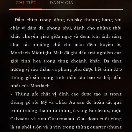
CHI TIẾT
ĐÁNH GIÁ
- Đắm chìm trong dòng whisky thượng hạng với
chất vị đậm đà, phong phú, dành cho những thời
khắc chuyển giao giữa ngày và đêm. Khi ánh sáng
chợt tắt nhường chỗ cho màn đêm huyền bí,
Mortlach Midnight Malt đã ghi dấu trải nghiệm của
giới tinh hoa trong từng khoảnh khắc. Đa tầng
hương vị sâu thẳm và phong phú được kết tinh từ 3
thùng gỗ sồi mang tinh thần táo bạo và hấp dẫn
nhất của Mortlach.
- Thùng gỗ: chất vị đỉnh cao được tạo ra trong
thùng gỗ sồi Mỹ và Châu Âu sau đó hoàn tất quá
trình trưởng thành từ thùng ủ vang Bordeaux, rượu
Calvados và rum Guatemalan. Giai đoạn cuối cùng
là sự phối trộn và ủ yên trong thùng quarter (thùng