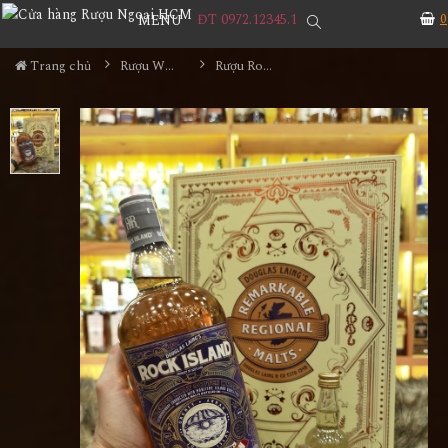
ĐT 0972.12345.1
0
MENU
Trang chủ
Rượu Whisky
Rượu Rock Island Sherry Edition Hộp Quà