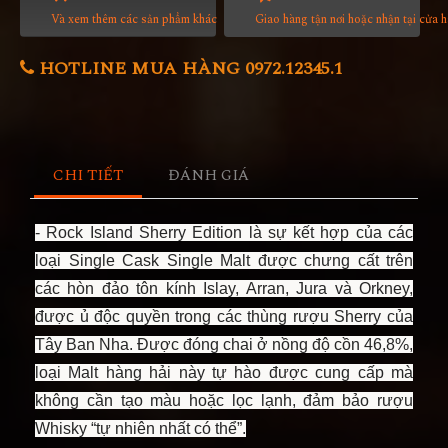
Và xem thêm các sản phẩm khác
Giao hàng tận nơi hoặc nhận tại cửa 
HOTLINE MUA HÀNG 0972.12345.1
CHI TIẾT
ĐÁNH GIÁ
- Rock Island Sherry Edition là sự kết hợp của các
loại Single Cask Single Malt được chưng cất trên
các hòn đảo tôn kính Islay, Arran, Jura và Orkney,
được ủ độc quyền trong các thùng rượu Sherry của
Tây Ban Nha. Được đóng chai ở nồng độ cồn 46,8%,
loại Malt hàng hải này tự hào được cung cấp mà
không cần tạo màu hoặc lọc lạnh, đảm bảo rượu
Whisky “tự nhiên nhất có thể”.