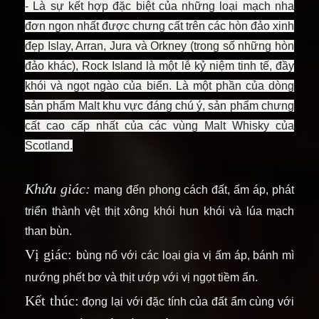
- Là sự kết hợp đặc biệt của những loại mạch nha
đơn ngon nhất được chưng cất trên các hòn đảo xinh
đẹp Islay, Arran, Jura và Orkney (trong số những hòn
đảo khác), Rock Island là một lễ kỷ niệm tinh tế, đầy
khói và ngọt ngào của biển. Là một phần của dòng
sản phẩm Malt khu vực đáng chú ý, sản phẩm chưng
cất cao cấp nhất của các vùng Malt Whisky của
Scotland.
Khứu giác:
mang đến phong cách đất, ấm áp, phát
triển thành vệt thịt xông khói hun khói và lúa mạch
than bùn.
Vị giác:
bùng nổ với các loại gia vị ấm áp, bánh mì
nướng phết bơ và thịt ướp với vị ngọt tiềm ẩn.
Kết thúc:
đọng lại với đặc tính của đất ẩm cùng với