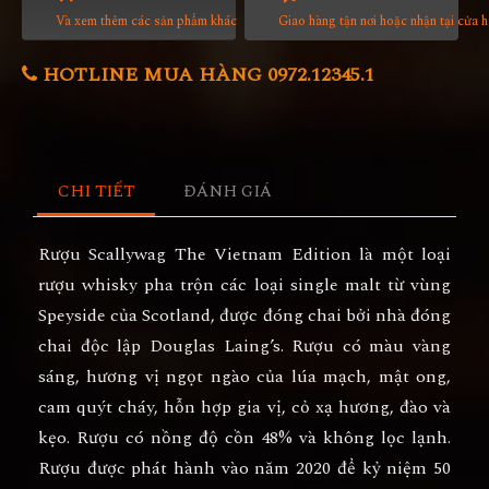
Và xem thêm các sản phẩm khác
Giao hàng tận nơi hoặc nhận tại cửa 
HOTLINE MUA HÀNG 0972.12345.1
CHI TIẾT
ĐÁNH GIÁ
Rượu Scallywag The Vietnam Edition là một loại
rượu whisky pha trộn các loại single malt từ vùng
Speyside của Scotland, được đóng chai bởi nhà đóng
chai độc lập Douglas Laing’s. Rượu có màu vàng
sáng, hương vị ngọt ngào của lúa mạch, mật ong,
cam quýt cháy, hỗn hợp gia vị, cỏ xạ hương, đào và
kẹo. Rượu có nồng độ cồn 48% và không lọc lạnh.
Rượu được phát hành vào năm 2020 để kỷ niệm 50