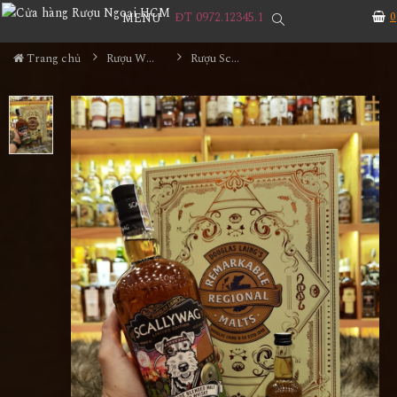
ĐT 0972.12345.1
0
MENU
Trang chủ
Rượu Whisky
Rượu Scallywag The Vietnam Edition Hộp Quà