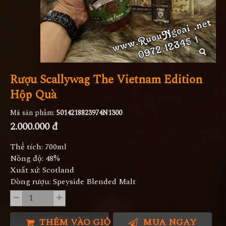
Rượu Scallywag The Vietnam Edition
Hộp Quà
Mã sản phẩm:
5014218823974N1300
2.000.000 đ
Thể tích: 700ml
Nồng độ: 48%
Xuất xứ: Scotland
Dòng rượu: Speyside Blended Malt
THÊM VÀO GIỎ HÀNG
MUA NGAY