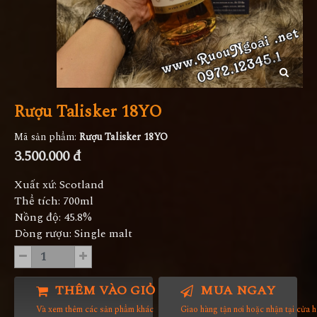
Rượu Talisker 18YO
Mã sản phẩm:
Rượu Talisker 18YO
3.500.000 đ
Xuất xứ: Scotland
Thể tích: 700ml
Nồng độ: 45.8%
Dòng rượu: Single malt
THÊM VÀO GIỎ HÀNG
MUA NGAY
Và xem thêm các sản phẩm khác
Giao hàng tận nơi hoặc nhận tại cửa 