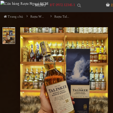
ĐT 0972.12345.1
0
MENU
Trang chủ
Rượu Whisky
Rượu Talisker 18YO