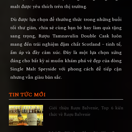
malt được yêu thích trên thị trường.
Dù được lựa chọn để thưởng thức trong những buổi
tối thư giãn, chia sẻ cùng bạn bè hay làm quà tặng
sang trọng,
Rượu Tamnavulin Double Cask
luôn
mang đến trải nghiệm đậm chất Scotland – tinh tế,
ấm áp và đầy cảm xúc. Đây là một lựa chọn xứng
đáng cho bất kỳ ai muốn khám phá vẻ đẹp của dòng
Single Malt Speyside
với phong cách dễ tiếp cận
nhưng vẫn giàu bản sắc.
TIN TỨC MỚI
Giới thiệu Rượu Balvenie, Top 6 kiến
thức về Rượu Balvenie