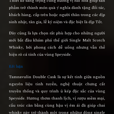
Thiết kế sang trọng cùng hương vị hài hòa giúp sản
phẩm trở thành món quà ý nghĩa dành tặng đối tác,
khách hàng, cấp trên hoặc người thân trong các dịp
sinh nhật, tân gia, lễ kỷ niệm và đặc biệt là dịp Tết.
Đây cũng là lựa chọn rất phù hợp cho những người
mới bắt đầu khám phá thế giới
Single Malt Scotch
Whisky
, bởi phong cách dễ uống nhưng vẫn thể
hiện rõ cá tính của vùng Speyside.
Kết luận
Tamnavulin Double Cask
là sự kết tinh giữa nguồn
nguyên liệu tinh tuyển, nghệ thuật chưng cất
truyền thống và quy trình ủ kép đặc sắc của vùng
Speyside. Hương thơm thanh lịch, vị rượu mềm mại,
cấu trúc cân bằng cùng hậu vị êm ái đã giúp chai
whisky này trở thành một trong những dòng single