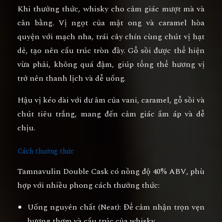
Khi thưởng thức, whisky cho cảm giác
mượt mà và
cân bằng
. Vị ngọt của mật ong và caramel hòa
quyện với mạch nha, trái cây chín cùng chút vị hạt
dẻ, tạo nên cấu trúc tròn đầy. Gỗ sồi được thể hiện
vừa phải, không quá đậm, giúp tổng thể hương vị
trở nên thanh lịch và dễ uống.
Hậu vị kéo dài với dư âm của vani, caramel, gỗ sồi và
chút tiêu trắng, mang đến cảm giác ấm áp và dễ
chịu.
Cách thưởng thức
Tamnavulin Double Cask có nồng độ
40% ABV
, phù
hợp với nhiều phong cách thưởng thức:
Uống nguyên chất (Neat):
Để cảm nhận trọn vẹn
hương thơm và cấu trúc của whisky.