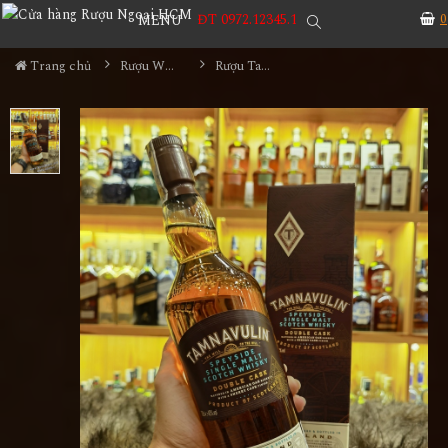
ĐT 0972.12345.1
0
MENU
Trang chủ
Rượu Whisky
Rượu Tamnavulin Double Cask