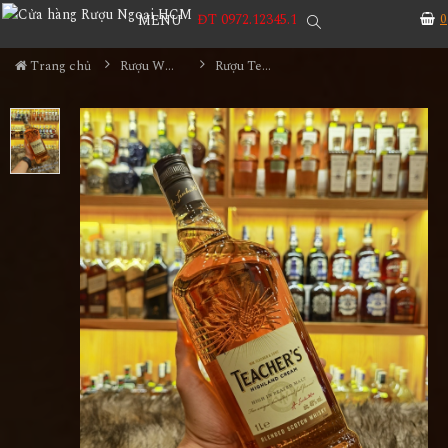
ĐT 0972.12345.1
0
MENU
Trang chủ
Rượu Whisky
Rượu Teacher Highland Cream 1000ml