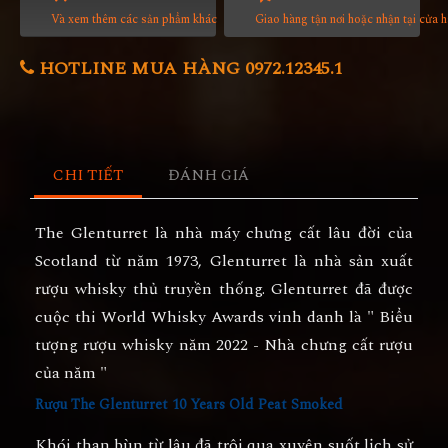
Và xem thêm các sản phẩm khác
Giao hàng tận nơi hoặc nhận tại cửa 
HOTLINE MUA HÀNG 0972.12345.1
CHI TIẾT
ĐÁNH GIÁ
The Glenturret
là nhà máy chưng cất lâu đời của
Scotland từ năm 1973, Glenturret là nhà sản xuất
rượu whisky thủ truyền thống. Glenturret đã được
cuộc thi World Whisky Awards vinh danh là " Biểu
tượng rượu whisky năm 2022 - Nhà chưng cất rượu
của năm "
Rượu The Glenturret 10 Years Old Peat Smoked
Khói than bùn từ lâu đã trôi qua xuyên suốt lịch sử