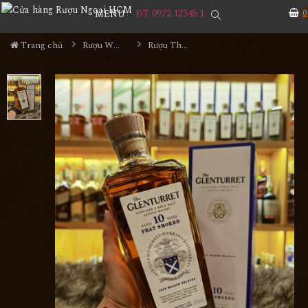
ĐT 0972.12345.1
0
MENU
Trang chủ
Rượu Whisky
Rượu The Glenturret 10 Years Old Peat Smoked