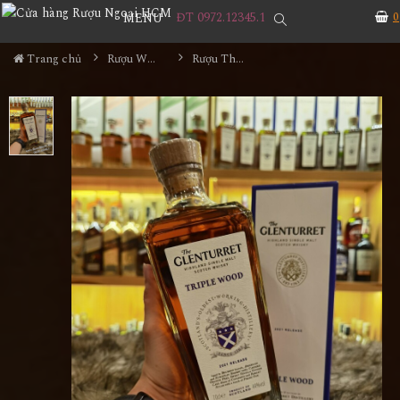
ĐT 0972.12345.1
0
MENU
Trang chủ
Rượu Whisky
Rượu The Glenturret Triple Wood