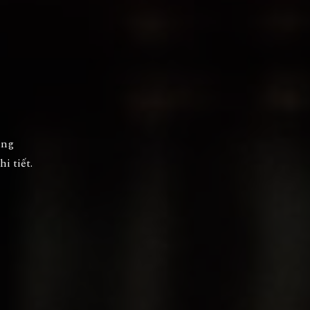
ung
i tiết.