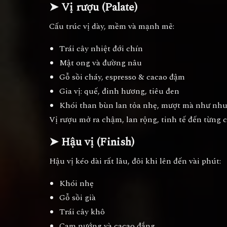
➤ Vị rượu (Palate)
Cấu trúc vị dày, mềm và mạnh mẽ:
Trái cây nhiệt đới chín
Mật ong và đường nâu
Gỗ sồi cháy, espresso & cacao đậm
Gia vị: quế, đinh hương, tiêu đen
Khói than bùn lan tỏa nhẹ, mượt mà như nh
Vị rượu mở ra chậm, lan rộng, tinh tế đến từng ch
➤ Hậu vị (Finish)
Hậu vị kéo dài
rất lâu
, đôi khi lên đến vài phút:
Khói nhẹ
Gỗ sồi già
Trái cây khô
Cam nướng và cacao đắng