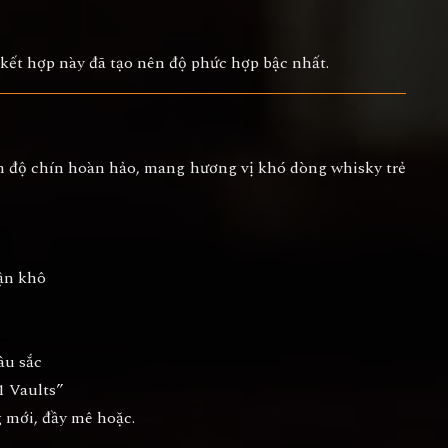
 kết hợp này đã tạo nên độ phức hợp bậc nhất.
ến
độ chín hoàn hảo
, mang hương vị khó dòng whisky trẻ
mận khô
âu sắc
1 Vaults”
 mới, đầy mê hoặc.