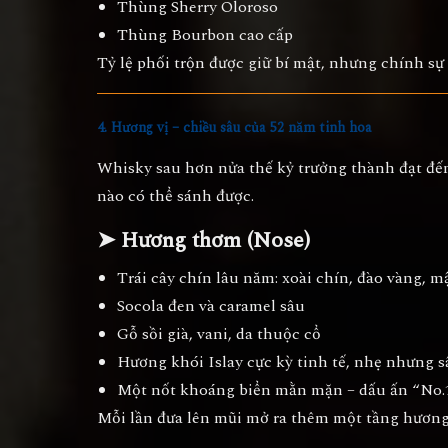
Thùng Sherry Oloroso
Thùng Bourbon cao cấp
Tỷ lệ phối trộn được giữ bí mật, nhưng chính sự
4. Hương vị – chiều sâu của 52 năm tinh hoa
Whisky sau hơn nửa thế kỷ trưởng thành đạt đ
nào có thể sánh được.
➤ Hương thơm (Nose)
Trái cây chín lâu năm: xoài chín, đào vàng, 
Socola đen và caramel sâu
Gỗ sồi già, vani, da thuộc cổ
Hương khói Islay cực kỳ tinh tế, nhẹ nhưng s
Một nốt khoáng biển mằn mặn – dấu ấn “No.
Mỗi lần đưa lên mũi mở ra thêm một tầng hương