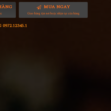
HÀNG
MUA NGAY
ác
Giao hàng tận nơi hoặc nhận tại cửa hàng
972.12345.1