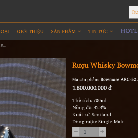
Rư
HOTLI
GOẠI
GIỚI THIỆU
SẢN PHẨM
TIN TỨC
Rượu Whisky Bowmore ARC-52 Aston Martin
Rượu Whisky Bowmo
Mã sản phẩm:
Bowmore ARC-52 
1.800.000.000 đ
Thể tích: 700ml
Nồng độ: 42.3%
Xuất xứ: Scotland
Dòng rượu: Single Malt