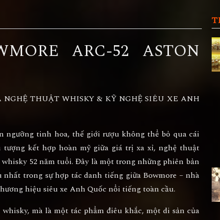
T
WMORE ARC-52 ASTON
A NGHỆ THUẬT WHISKY & KỸ NGHỆ SIÊU XE ANH
 ngưỡng tinh hoa, thế giới rượu không thể bỏ qua cái
 tượng kết hợp hoàn mỹ giữa giá trị xa xỉ, nghệ thuật
ủa whisky 52 năm tuổi. Đây là một trong những phiên bản
u nhất trong sự hợp tác danh tiếng giữa
Bowmore
– nhà
thương hiệu siêu xe Anh Quốc nổi tiếng toàn cầu.
 whisky, mà là
một tác phẩm điêu khắc
,
một di sản của