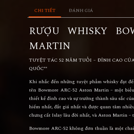
CHI TIẾT
ĐÁNH GIÁ
RƯỢU WHISKY BO
MARTIN
TUYỆT TÁC 52 NĂM TUỔI – ĐỈNH CAO CỦ
QUỐC**
Khi nhắc đến những tuyệt phẩm whisky đạt đến
tên
Bowmore ARC-52 Aston Martin
– một biểu
thiết kế đỉnh cao và sự trưởng thành sâu sắc c
hiếm nhất, đắt giá nhất và được quan tâm nhiề
chưng cất Islay lâu đời nhất, và
Aston Martin
– 
Bowmore ARC-52 không đơn thuần là một chai