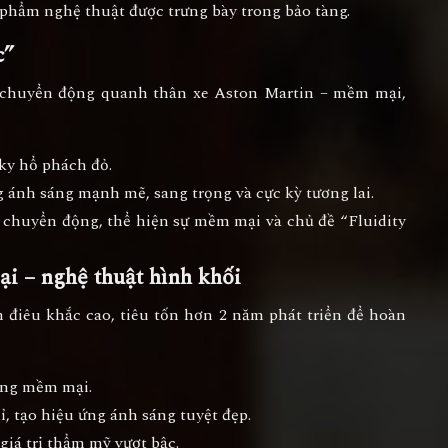
phẩm nghệ thuật được trưng bày trong bảo tàng.
c”
í chuyển động quanh thân xe Aston Martin – mềm mại,
ky hổ phách đỏ.
g ánh sáng mạnh mẽ, sang trọng và cực kỳ tương lai.
g chuyển động
, thể hiện sự mềm mại và chủ đề “Fluidity
ại – nghệ thuật hình khối
nh
điêu khắc cao
, tiêu tốn hơn
2 năm phát triển
để hoàn
cong mềm mại.
, tạo hiệu ứng ánh sáng tuyệt đẹp.
iá trị thẩm mỹ vượt bậc.