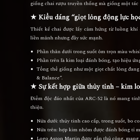
giống chai rượu truyền thống
mà giống một tác 
★ Kiểu dáng “giọt lỏng động lực họ
Thiết kế chai được lấy cảm hứng từ luồng kh
liền mảnh nhưng đầy sức mạnh.
Phần thân dưới trong suốt ôm trọn màu whis
Phần trên là kim loại đánh bóng, tạo hiệu ứn
Tổng thể giống như một
giọt chất lỏng đan
& Balance”.
★ Sự kết hợp giữa thủy tinh – kim lo
Điểm độc đáo nhất của ARC-52 là nó mang tí
thiện.
Nửa dưới: thủy tinh cao cấp, trong suốt, bo 
Nửa trên: hợp kim nhôm được đánh bóng tỉ mỉ
Logo Aston Martin được gắn thủ công, mang g