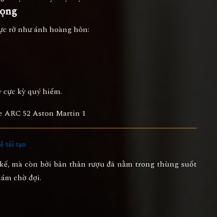
rọng
ực rỡ như ánh hoàng hôn:
y cực kỳ quý hiếm.
ể tái tạo
kế, mà còn bởi
bản thân rượu đã nằm trong thùng suốt
dám chờ đợi.