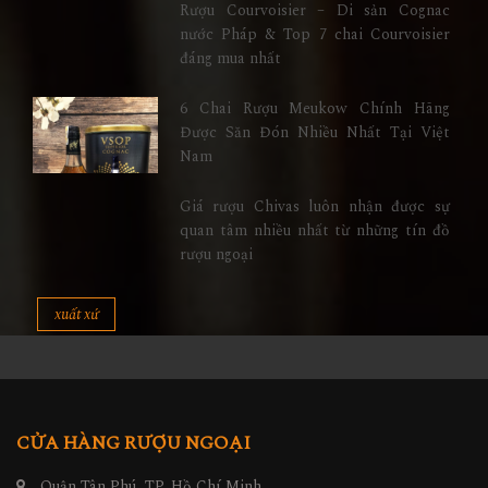
Rượu Courvoisier – Di sản Cognac
nước Pháp & Top 7 chai Courvoisier
đáng mua nhất
6 Chai Rượu Meukow Chính Hãng
Được Săn Đón Nhiều Nhất Tại Việt
Nam
Giá rượu Chivas luôn nhận được sự
quan tâm nhiều nhất từ những tín đồ
rượu ngoại
xuất xứ
CỬA HÀNG RƯỢU NGOẠI
Quận Tân Phú, TP. Hồ Chí Minh