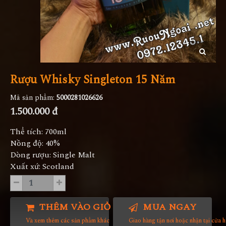
Rượu Whisky Singleton 15 Năm
Mã sản phẩm:
5000281026626
1.500.000 đ
Thể tích: 700ml
Nồng độ: 40%
Dòng rượu: Single Malt
Xuất xứ: Scotland
THÊM VÀO GIỎ HÀNG
MUA NGAY
Và xem thêm các sản phẩm khác
Giao hàng tận nơi hoặc nhận tại cửa 