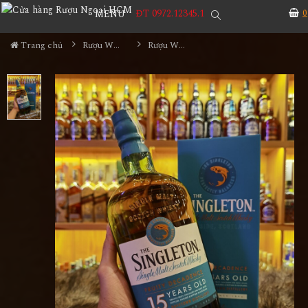
ĐT 0972.12345.1
0
MENU
Trang chủ
Rượu Whisky
Rượu Whisky Singleton 15 Năm