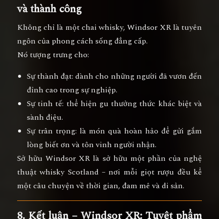
và thành công
Không chỉ là một chai whisky,
Windsor XR
là
tuyên
ngôn của phong cách sống đẳng cấp
.
Nó tượng trưng cho:
Sự thành đạt:
dành cho những người đã vươn đến
đỉnh cao trong sự nghiệp.
Sự tinh tế:
thể hiện gu thưởng thức khác biệt và
sành điệu.
Sự trân trọng:
là món quà hoàn hảo để gửi gắm
lòng biết ơn và tôn vinh người nhận.
Sở hữu Windsor XR là sở hữu
một phần của nghệ
thuật whisky Scotland
– nơi mỗi giọt rượu đều kể
một câu chuyện về thời gian, đam mê và di sản.
8. Kết luận – Windsor XR: Tuyệt phẩm