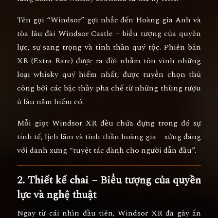
Tên gọi “Windsor” gợi nhắc đến
Hoàng gia Anh và
tòa lâu đài Windsor Castle
– biểu tượng của quyền
lực, sự sang trọng và tinh thần quý tộc. Phiên bản
XR (Extra Rare)
được ra đời nhằm tôn vinh
những
loại whisky quý hiếm nhất
, được tuyển chọn thủ
công bởi các bậc thầy pha chế từ những thùng rượu
ủ lâu năm hiếm có.
Mỗi giọt Windsor XR đều chứa đựng trong đó
sự
tinh tế, lịch lãm và tinh thần hoàng gia
– xứng đáng
với danh xưng “tuyệt tác dành cho người dẫn đầu”.
2. Thiết kế chai – Biểu tượng của quyền
lực và nghệ thuật
Ngay từ cái nhìn đầu tiên,
Windsor XR
đã gây ấn