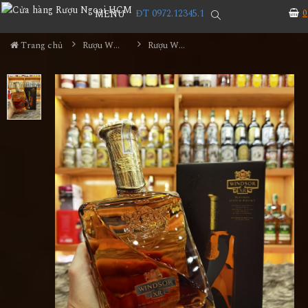
ĐT 0972.12345.1
0
MENU
Trang chủ
Rượu Whisky
Rượu Whisky Windsor XR