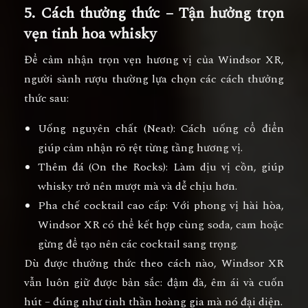
5. Cách thưởng thức – Tận hưởng trọn
vẹn tinh hoa whisky
Để cảm nhận trọn vẹn hương vị của
Windsor XR
,
người sành rượu thường lựa chọn các cách thưởng
thức sau:
Uống nguyên chất (Neat):
Cách uống cổ điển
giúp cảm nhận rõ rệt từng tầng hương vị.
Thêm đá (On the Rocks):
Làm dịu vị cồn, giúp
whisky trở nên mượt mà và dễ chịu hơn.
Pha chế cocktail cao cấp:
Với phong vị hài hòa,
Windsor XR có thể kết hợp cùng soda, cam hoặc
gừng để tạo nên các cocktail sang trọng.
Dù được thưởng thức theo cách nào, Windsor XR
vẫn luôn giữ được bản sắc:
đậm đà, êm ái và cuốn
hút
– đúng như tinh thần hoàng gia mà nó đại diện.