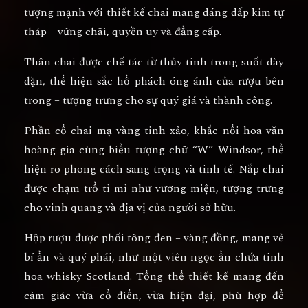
tượng mạnh với thiết kế chai
mang dáng dấp kim tự
tháp
– vững chãi, quyền uy và đẳng cấp.
Thân chai được chế tác từ
thủy tinh trong suốt dày
dặn
, thể hiện sắc hổ phách óng ánh của rượu bên
trong – tượng trưng cho sự quý giá và thành công.
Phần cổ chai mạ vàng tinh xảo, khắc nổi hoa văn
hoàng gia cùng biểu tượng
chữ “W” Windsor
, thể
hiện rõ phong cách sang trọng và tinh tế. Nắp chai
được chạm trổ tỉ mỉ như vương miện, tượng trưng
cho
vinh quang và địa vị của người sở hữu
.
Hộp rượu được phối tông
đen – vàng đồng
, mang vẻ
bí ẩn và quý phái, như một viên ngọc ẩn chứa tinh
hoa whisky Scotland. Tổng thể thiết kế mang đến
cảm giác
vừa cổ điển, vừa hiện đại
, phù hợp để