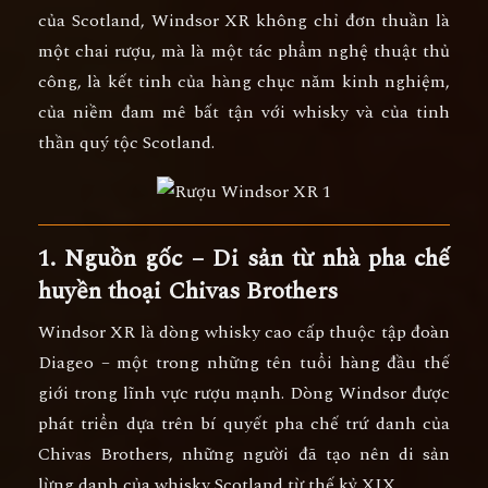
của Scotland, Windsor XR không chỉ đơn thuần là
một chai rượu, mà là
một tác phẩm nghệ thuật thủ
công
, là kết tinh của hàng chục năm kinh nghiệm,
của niềm đam mê bất tận với whisky và của tinh
thần quý tộc Scotland.
1. Nguồn gốc – Di sản từ nhà pha chế
huyền thoại Chivas Brothers
Windsor XR
là dòng whisky cao cấp thuộc tập đoàn
Diageo
– một trong những tên tuổi hàng đầu thế
giới trong lĩnh vực rượu mạnh. Dòng Windsor được
phát triển dựa trên
bí quyết pha chế trứ danh của
Chivas Brothers
, những người đã tạo nên di sản
lừng danh của whisky Scotland từ thế kỷ XIX.