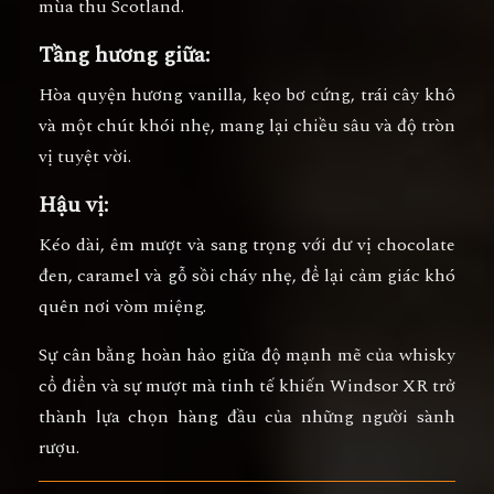
mùa thu Scotland.
Tầng hương giữa:
Hòa quyện hương
vanilla, kẹo bơ cứng, trái cây khô
và một chút khói nhẹ
, mang lại chiều sâu và độ tròn
vị tuyệt vời.
Hậu vị:
Kéo dài, êm mượt và sang trọng với
dư vị chocolate
đen, caramel và gỗ sồi cháy nhẹ
, để lại cảm giác khó
quên nơi vòm miệng.
Sự cân bằng hoàn hảo giữa
độ mạnh mẽ của whisky
cổ điển và sự mượt mà tinh tế
khiến Windsor XR trở
thành lựa chọn hàng đầu của những người sành
rượu.