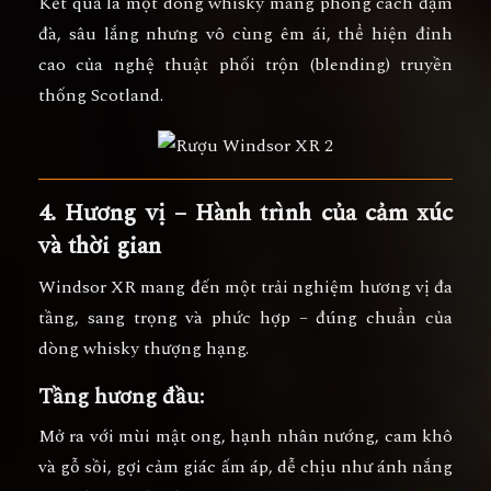
Kết quả là một dòng whisky mang phong cách
đậm
đà, sâu lắng nhưng vô cùng êm ái
, thể hiện đỉnh
cao của nghệ thuật phối trộn (blending) truyền
thống Scotland.
4. Hương vị – Hành trình của cảm xúc
và thời gian
Windsor XR
mang đến một trải nghiệm hương vị
đa
tầng, sang trọng và phức hợp
– đúng chuẩn của
dòng whisky thượng hạng.
Tầng hương đầu:
Mở ra với
mùi mật ong, hạnh nhân nướng, cam khô
và gỗ sồi
, gợi cảm giác ấm áp, dễ chịu như ánh nắng