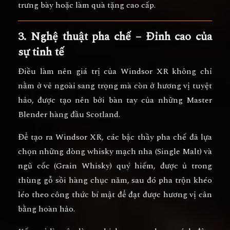
trưng bày hoặc làm quà tặng cao cấp.
3. Nghệ thuật pha chế – Đỉnh cao của
sự tinh tế
Điều làm nên giá trị của Windsor XR không chỉ
nằm ở vẻ ngoài sang trọng mà còn ở
hương vị tuyệt
hảo
, được tạo nên bởi bàn tay của những
Master
Blender hàng đầu Scotland
.
Để tạo ra Windsor XR, các bậc thầy pha chế đã lựa
chọn
những dòng whisky mạch nha (Single Malt)
và
ngũ cốc (Grain Whisky)
quý hiếm, được ủ trong
thùng gỗ sồi hàng chục năm, sau đó
pha trộn khéo
léo theo công thức bí mật
để đạt được hương vị cân
bằng hoàn hảo.