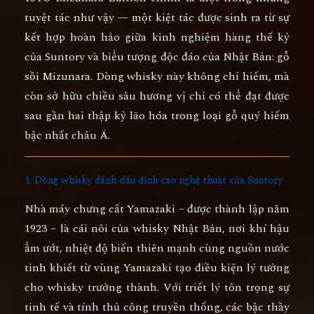
tuyệt tác như vậy — một kiệt tác được sinh ra từ sự
kết hợp hoàn hảo giữa kinh nghiệm hàng thế kỷ
của Suntory và biểu tượng độc đáo của Nhật Bản:
gỗ
sồi Mizunara
. Dòng whisky này không chỉ hiếm, mà
còn sở hữu chiều sâu hương vị chỉ có thể đạt được
sau gần hai thập kỷ lão hóa trong loại gỗ quý hiếm
bậc nhất châu Á.
1. Dòng whisky đánh dấu đỉnh cao nghệ thuật của Suntory
Nhà máy chưng cất Yamazaki – được thành lập năm
1923 – là cái nôi của whisky Nhật Bản, nơi khí hậu
ẩm ướt, nhiệt độ biến thiên mạnh cùng nguồn nước
tinh khiết từ vùng Yamazaki tạo điều kiện lý tưởng
cho whisky trưởng thành. Với triết lý tôn trọng sự
tinh tế và tính thủ công truyền thống, các bậc thầy