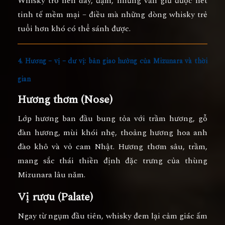
Whisky trở nên dày, đậm, nhưng vẫn giữ được nét
tinh tế mềm mại – điều mà những dòng whisky trẻ
tuổi hơn khó có thể sánh được.
4. Hương – vị – dư vị: bản giao hưởng của Mizunara và thời
gian
Hương thơm (Nose)
Lớp hương ban đầu bung tỏa với
trầm hương
, gỗ
đàn hương, mùi khói nhẹ, thoảng hương
hoa anh
đào khô
và vỏ cam Nhật. Hương thơm sâu, trầm,
mang sắc thái thiền định đặc trưng của thùng
Mizunara lâu năm.
Vị rượu (Palate)
Ngay từ ngụm đầu tiên, whisky đem lại cảm giác ấm