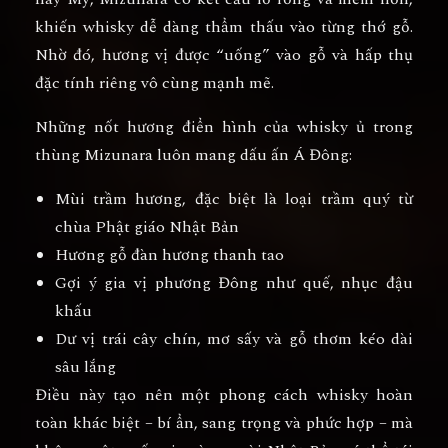
khiến whisky dễ dàng thẩm thấu vào từng thớ gỗ.
Nhờ đó, hương vị được “uống” vào gỗ và hấp thụ
đặc tính riêng vô cùng mạnh mẽ.
Những nốt hương điển hình của whisky ủ trong
thùng Mizunara luôn mang dấu ấn Á Đông:
Mùi
trầm hương
, đặc biệt là loại trầm quý từ
chùa Phật giáo Nhật Bản
Hương
gỗ đàn hương
thanh tao
Gợi ý
gia vị phương Đông
như quế, nhục đậu
khấu
Dư vị
trái cây chín
, mơ sấy và gỗ thơm kéo dài
sâu lắng
Điều này tạo nên một phong cách whisky hoàn
toàn khác biệt – bí ẩn, sang trọng và phức hợp – mà