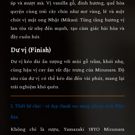
áp và mượt mà. Vị
vanilla gỗ
,
đinh hương
,
quế
hòa
quyện cùng trái cây chín như mơ vàng, lê và một
chút vị mật ong Nhật (Mikan). Từng tầng hương vị
lan tỏa từ nhẹ đến mạnh, tạo cảm giác hài hòa và
đầy cuốn hút.
Dư vị (Finish)
Dư vị kéo dài ấn tượng với mùi
gỗ trầm
,
khói nhẹ
,
cùng hậu vị cay ấm rất đặc trưng của Mizunara. Độ
sâu của dư vị có thể kéo dài đến vài phút, mang lại
trải nghiệm khó quên.
5. Thiết kế chai – vẻ đẹp thanh tao mang phong cách Nhật
Bản
Không chỉ là rượu,
Yamazaki 18YO Mizunara