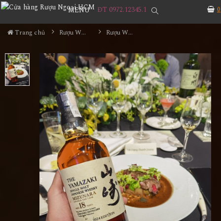
ĐT 0972.12345.1
0
MENU
Trang chủ
Rượu Whisky
Rượu Whisky Yamazaki 18YO Mizunara Edition