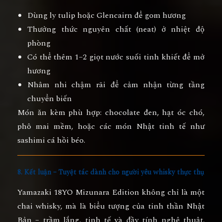
Dùng
ly tulip hoặc Glencairn
để gom hương
Thưởng thức
nguyên chất (neat)
ở nhiệt độ
phòng
Có thể thêm 1–2 giọt nước suối tinh khiết để mở
hương
Nhâm nhi chậm rãi để cảm nhận từng tầng
chuyển biến
Món ăn kèm phù hợp: chocolate đen, hạt óc chó,
phô mai mềm, hoặc các món Nhật tinh tế như
sashimi cá hồi béo.
8. Kết luận – Tuyệt tác dành cho người yêu whisky thực thụ
Yamazaki 18YO Mizunara Edition
không chỉ là một
chai whisky, mà là biểu tượng của tinh thần Nhật
Bản – trầm lắng, tinh tế và đầy tính nghệ thuật.