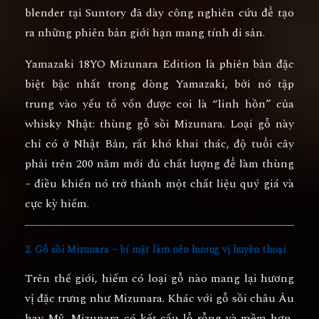
blender tại Suntory đã dày công nghiên cứu để tạo
ra những phiên bản giới hạn mang tính di sản.
Yamazaki 18YO Mizunara Edition
là phiên bản đặc
biệt bậc nhất trong dòng Yamazaki, bởi nó tập
trung vào yếu tố vốn được coi là “linh hồn” của
whisky Nhật:
thùng gỗ sồi Mizunara
. Loại gỗ này
chỉ có ở Nhật Bản, rất khó khai thác, độ tuổi cây
phải trên 200 năm mới đủ chất lượng để làm thùng
– điều khiến nó trở thành một chất liệu quý giá và
cực kỳ hiếm.
2. Gỗ sồi Mizunara – bí mật làm nên hương vị huyền thoại
Trên thế giới, hiếm có loại gỗ nào mang lại hương
vị đặc trưng như Mizunara. Khác với gỗ sồi châu Âu
hay Mỹ, Mizunara có kết cấu lỗ rỗng và mềm hơn,