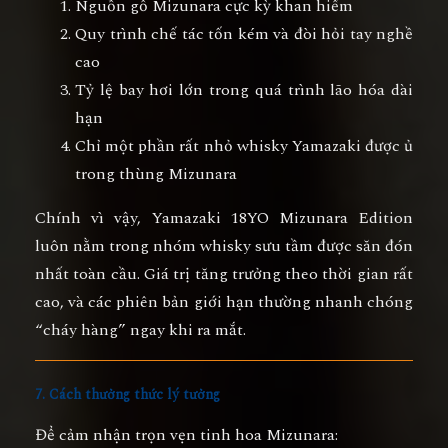
Nguồn gỗ Mizunara cực kỳ khan hiếm
Quy trình chế tác tốn kém và đòi hỏi tay nghề
cao
Tỷ lệ bay hơi lớn trong quá trình lão hóa dài
hạn
Chỉ một phần rất nhỏ whisky Yamazaki được ủ
trong thùng Mizunara
Chính vì vậy,
Yamazaki 18YO Mizunara Edition
luôn nằm trong nhóm whisky sưu tầm được săn đón
nhất toàn cầu. Giá trị tăng trưởng theo thời gian rất
cao, và các phiên bản giới hạn thường nhanh chóng
“cháy hàng” ngay khi ra mắt.
7. Cách thưởng thức lý tưởng
Để cảm nhận trọn vẹn tinh hoa Mizunara: