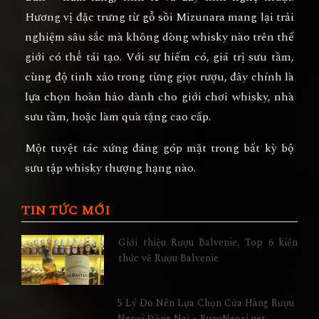
Hương vị đặc trưng từ gỗ sồi Mizunara mang lại trải
nghiệm sâu sắc mà không dòng whisky nào trên thế
giới có thể tái tạo. Với sự hiếm có, giá trị sưu tầm,
cùng độ tinh xảo trong từng giọt rượu, đây chính là
lựa chọn hoàn hảo dành cho giới chơi whisky, nhà
sưu tầm, hoặc làm quà tặng cao cấp.
Một tuyệt tác xứng đáng góp mặt trong bất kỳ bộ
sưu tập whisky thượng hạng nào.
TIN TỨC MỚI
Giới thiệu Rượu Balvenie, Top 6 kiến
thức về Rượu Balvenie
5 Lý Do Nên Lựa Chọn Cửa Hàng Rượu
Ngoại Đồng Nai – RuouNgoai.net