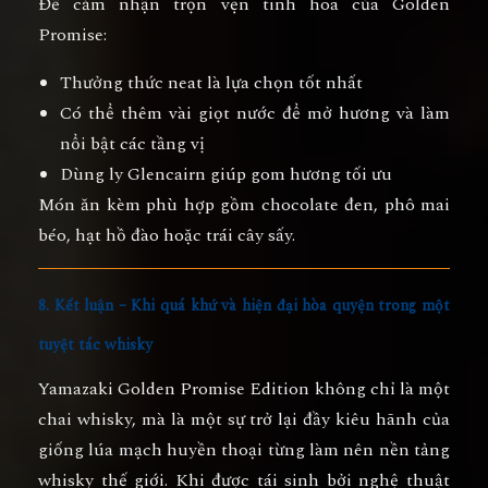
Để cảm nhận trọn vẹn tinh hoa của Golden
Promise:
Thưởng thức neat
là lựa chọn tốt nhất
Có thể thêm vài giọt nước để mở hương và làm
nổi bật các tầng vị
Dùng ly Glencairn giúp gom hương tối ưu
Món ăn kèm phù hợp gồm chocolate đen, phô mai
béo, hạt hồ đào hoặc trái cây sấy.
8. Kết luận – Khi quá khứ và hiện đại hòa quyện trong một
tuyệt tác whisky
Yamazaki Golden Promise Edition
không chỉ là một
chai whisky, mà là một sự trở lại đầy kiêu hãnh của
giống lúa mạch huyền thoại từng làm nên nền tảng
whisky thế giới. Khi được tái sinh bởi nghệ thuật