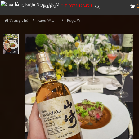
ĐT 0972.12345.1
0
MENU
Trang chủ
Rượu Whisky
Rượu Whisky Yamazaki Golden Promise Edition