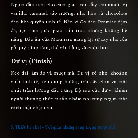
Ngụm đầu tiên cho cảm giác tròn đầy, êm mượt. Vị
vanilla
, caramel, táo nướng, nho khô và chocolate
đen hòa quyện tinh tế. Nền vị Golden Promise đậm
đà, tạo cảm giác giàu cấu trúc nhưng không hề
nặng. Dấu ấn của Mizunara mang lại sự cay nhẹ của
gỗ quý, giúp tổng thể cân bằng và cuốn hút.
Dư vị (Finish)
Kéo dài, ấm áp và mượt mà. Dư vị gỗ nhẹ, khoáng
chất tinh tế, xen cùng hương trái cây chín và một
chút trầm hương đặc trưng. Độ sâu của dư vị khiến
người thưởng thức muốn nhâm nhi từng ngụm một
cách thật chậm rãi.
5. Thiết kế chai – Tối giản nhưng sang trọng tuyệt đối