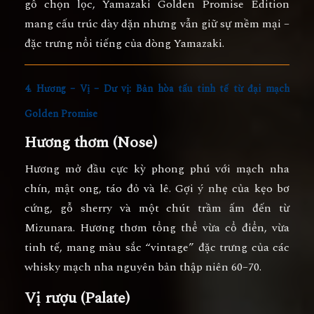
gỗ chọn lọc, Yamazaki Golden Promise Edition
mang cấu trúc dày dặn nhưng vẫn giữ sự mềm mại –
đặc trưng nổi tiếng của dòng Yamazaki.
4. Hương – Vị – Dư vị: Bản hòa tấu tinh tế từ đại mạch
Golden Promise
Hương thơm (Nose)
Hương mở đầu cực kỳ phong phú với
mạch nha
chín
, mật ong, táo đỏ và lê. Gợi ý nhẹ của kẹo bơ
cứng, gỗ sherry và một chút trầm ấm đến từ
Mizunara. Hương thơm tổng thể vừa cổ điển, vừa
tinh tế, mang màu sắc “vintage” đặc trưng của các
whisky mạch nha nguyên bản thập niên 60–70.
Vị rượu (Palate)