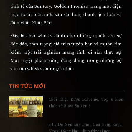
tinh tế của Suntory, Golden Promise mang một diện
mạo hoàn toàn mới: sâu sắc hơn, thanh lịch hơn và
đậm chất Nhật Bản.
Đây là chai whisky dành cho những người yêu sự
độc đáo, trân trọng giá trị nguyên bản và muốn tìm
kiếm một trải nghiệm mang tính di sản thực sự.
Một tuyệt phẩm xứng đáng đứng trong những bộ
sưu tập whisky danh giá nhất.
TIN TỨC MỚI
Giới thiệu Rượu Balvenie, Top 6 kiến
thức về Rượu Balvenie
5 Lý Do Nên Lựa Chọn Cửa Hàng Rượu
Ngoại Đồng Nai – RuouNgoai.net