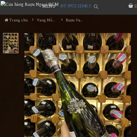
ĐT 0972.12345.1
0
MENU
Trang chủ
Vang Nổ / Champagne
Rượu Vang Sủi Segura Viudas Brut Reserva Heredad