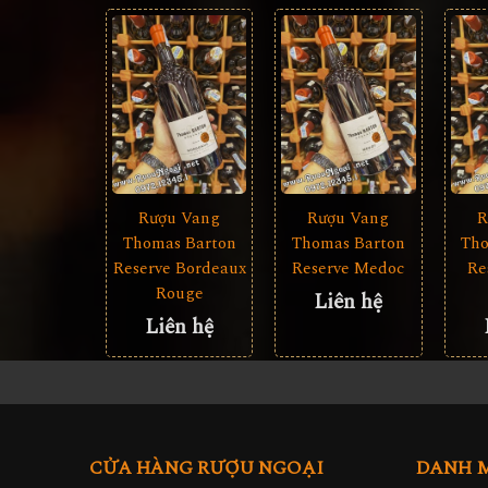
Rượu Vang
Rượu Vang
R
Thomas Barton
Thomas Barton
Tho
Reserve Bordeaux
Reserve Medoc
Re
Rouge
Liên hệ
Liên hệ
CỬA HÀNG RƯỢU NGOẠI
DANH 