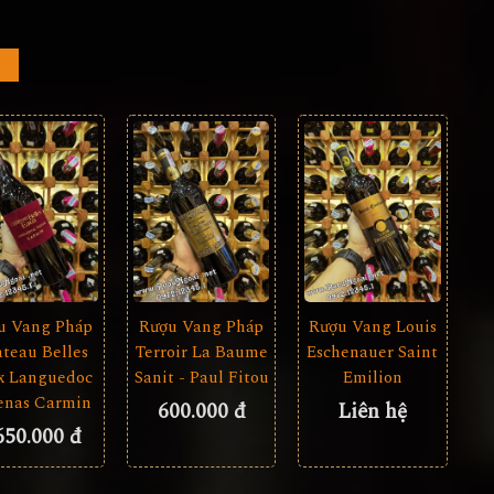
u Vang Pháp
Rượu Vang Pháp
Rượu Vang Louis
teau Belles
Terroir La Baume
Eschenauer Saint
x Languedoc
Sanit - Paul Fitou
Emilion
enas Carmin
600.000 đ
Liên hệ
650.000 đ