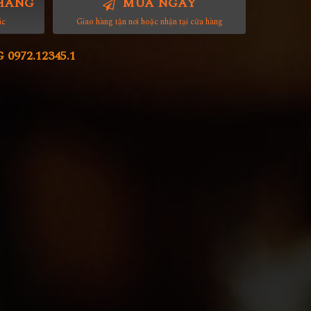
HÀNG
MUA NGAY
ác
Giao hàng tận nơi hoặc nhận tại cửa hàng
972.12345.1