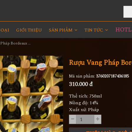
V
HOTLI
GOẠI
GIỚI THIỆU
SẢN PHẨM
TIN TỨC
Rượu Vang Pháp Bordeaux Amelie
Rượu Vang Pháp Bor
Mã sản phẩm:
3760207187436185
310.000 đ
Thể tích: 750ml
Nồng độ: 14%
Xuất xứ: Pháp