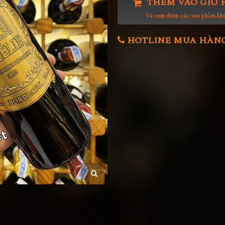
THÊM VÀO GIỎ 
Và xem thêm các sản phẩm kh
HOTLINE MUA HÀNG 0