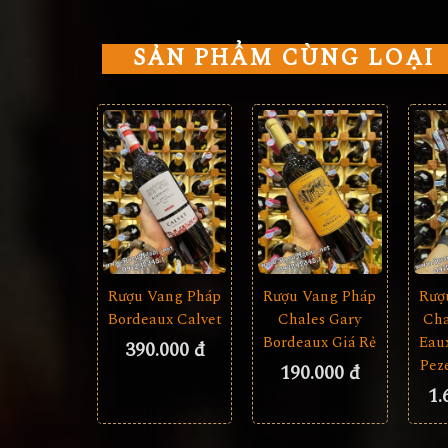
SẢN PHẨM CÙNG LOẠI
Rượu Vang Pháp
Rượu Vang Pháp
Rượ
Bordeaux Calvet
Chales Gary
Cha
Bordeaux Giá Rẻ
Eau
390.000 đ
Pez
190.000 đ
1.