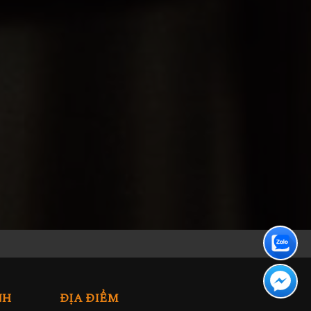
NH
ĐỊA ĐIỂM