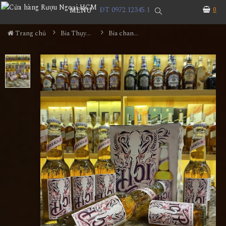
ĐT 0972.12345.1
0
MENU
Trang chủ
Bia Thụy Sĩ
Bia chanh dây Hoi Maracuja Thụy Sĩ