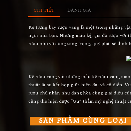
CHI TIẾT
ĐÁNH GIÁ
Kệ trưng bày rượu vang
là một trong những vật 
ngôi nhà bạn. Những mẫu kệ, giá đở rượu với th
rượu nho vô cùng sang trọng, quý phái sẽ định 
Kệ rượu vang
với những mẩu kệ rượu vang mang 
thuật là sự kết hợp giữa hiện đại và cổ điển. 
rượu
chủ nhân như đang hòa cùng giai điệu của
cũng thể hiện được “Gu” thẩm mỹ nghệ thuật củ
SẢN PHẨM CÙNG LOẠI