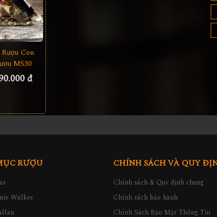
 Rượu Con
ươu MS30
90.000 đ
MỤC RƯỢU
CHÍNH SÁCH VÀ QUY ĐỊ
as
Chính sách & Quy định chung
nie Walker
Chính sách bảo hành
llan
Chính Sách Bảo Mật Thông Tin