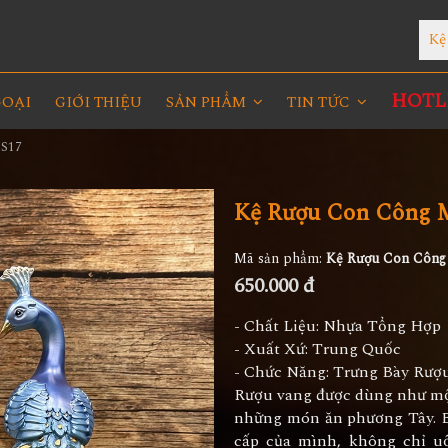
Kệ
HOTLI
GOẠI
GIỚI THIỆU
SẢN PHẨM
TIN TỨC
MS17
Kệ Rượu Con Công 
Mã sản phẩm:
Kệ Rượu Con Công
650.000 đ
- Chất Liệu: Nhựa Tổng Hợp
- Xuất Xứ: Trung Quốc
- Chức Năng: Trưng Bày Rượ
Rượu vang được dùng như một
những món ăn phương Tây. B
cấp của mình, không chỉ uố