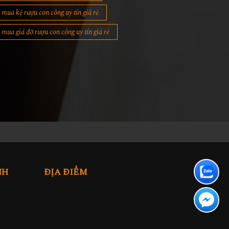
mua kệ rượu con công uy tín giá rẻ
mua giá đỡ rượu con công uy tín giá rẻ
NH
ĐỊA ĐIỂM