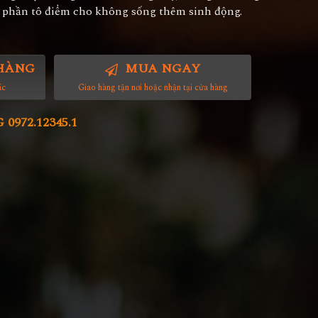
phần tô điểm cho không sống thêm sinh động.
HÀNG
MUA NGAY
ác
Giao hàng tận nơi hoặc nhận tại cửa hàng
972.12345.1