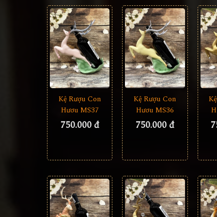
Kệ
Kệ Rượu Con
Kệ Rượu Con
H
Hươu MS37
Hươu MS36
7
750.000 đ
750.000 đ