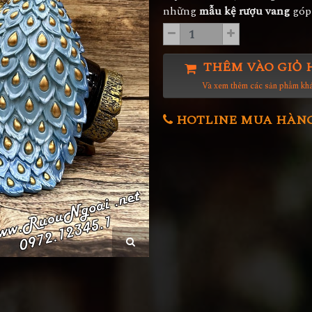
những
mẫu kệ rượu vang
góp 
THÊM VÀO GIỎ 
Và xem thêm các sản phẩm kh
HOTLINE MUA HÀNG 0