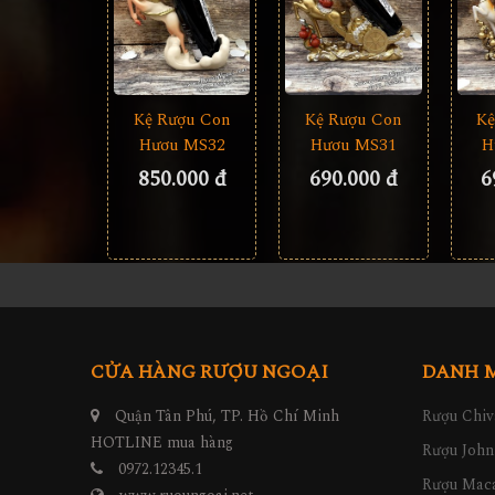
Kệ Rượu Con
Kệ Rượu Con
Kệ
Hươu MS32
Hươu MS31
H
850.000 đ
690.000 đ
6
CỬA HÀNG RƯỢU NGOẠI
DANH 
Quận Tân Phú, TP. Hồ Chí Minh
Rượu Chiv
HOTLINE mua hàng
Rượu John
0972.12345.1
Rượu Maca