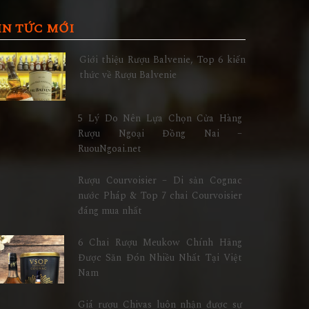
IN TỨC MỚI
Giới thiệu Rượu Balvenie, Top 6 kiến
thức về Rượu Balvenie
5 Lý Do Nên Lựa Chọn Cửa Hàng
Rượu Ngoại Đồng Nai –
RuouNgoai.net
Rượu Courvoisier – Di sản Cognac
nước Pháp & Top 7 chai Courvoisier
đáng mua nhất
6 Chai Rượu Meukow Chính Hãng
Được Săn Đón Nhiều Nhất Tại Việt
Nam
Giá rượu Chivas luôn nhận được sự