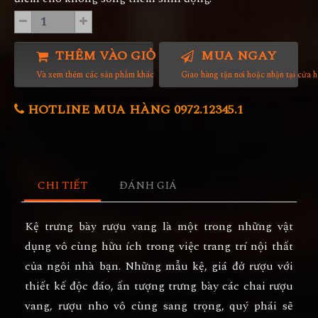
THÊM VÀO GIỎ HÀNG
MUA NGAY
Và xem thêm các sản phẩm khác
Giao hàng tận nơi hoặc nhận tại cửa 
HOTLINE MUA HÀNG 0972.12345.1
CHI TIẾT
ĐÁNH GIÁ
Kệ trưng bày rượu vang
là một trong những vật
dụng vô cùng hữu ích trong việc trang trí nội thất
của ngôi nhà bạn. Những mẫu kệ, giá đở rượu với
thiết kế độc đáo, ấn tượng trưng bày các chai rượu
vang, rượu nho vô cùng sang trọng, quý phái sẽ