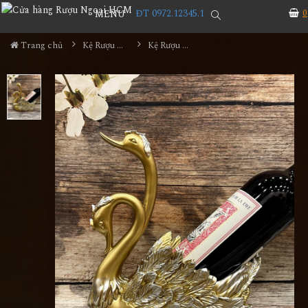
ĐT 0972.12345.1
0
MENU
Trang chủ
Kệ Rượu Siêu Đẹp
Kệ Rượu Thiên Nga MS15