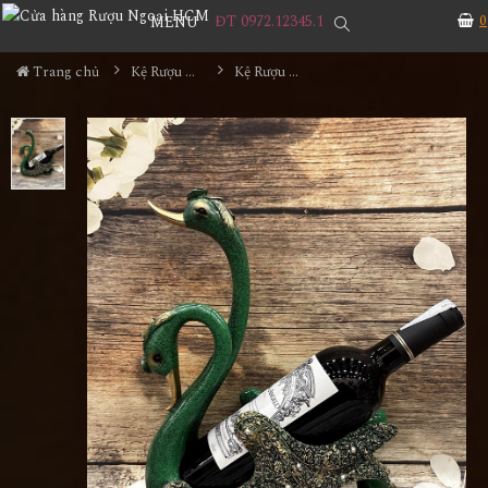
ĐT 0972.12345.1
0
MENU
Trang chủ
Kệ Rượu Siêu Đẹp
Kệ Rượu Thiên Nga MS7