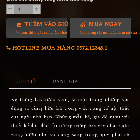
THÊM VÀO GIỎ HÀNG
MUA NGAY
Và xem thêm các sản phẩm khác
Giao hàng tận nơi hoặc nhận tại cửa 
HOTLINE MUA HÀNG 0972.12345.1
CHI TIẾT
ĐÁNH GIÁ
Kệ trưng bày rượu vang
là một trong những vật
dụng vô cùng hữu ích trong việc trang trí nội thất
của ngôi nhà bạn. Những mẫu kệ, giá đở rượu với
thiết kế độc đáo, ấn tượng trưng bày các chai rượu
vang, rượu nho vô cùng sang trọng, quý phái sẽ