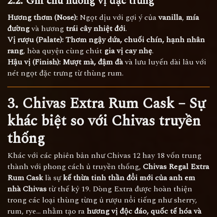
2.2. Ghi chú hương vị đặc trưng
Hương thơm (Nose):
Ngọt dịu với gợi ý của
vanilla
,
mía
đường
và hương
trái cây nhiệt đới
.
Vị rượu (Palate):
Thơm ngậy dứa, chuối chín, hạnh nhân
rang
, hòa quyện cùng chút
gia vị cay nhẹ
.
Hậu vị (Finish):
Mượt mà, đậm đà
và lưu luyến dài lâu với
nét ngọt đặc trưng từ thùng rum.
3. Chivas Extra Rum Cask – Sự
khác biệt so với Chivas truyền
thống
Khác với các phiên bản như Chivas 12 hay 18 vốn trung
thành với phong cách ủ truyền thống,
Chivas Regal Extra
Rum Cask
là sự
kế thừa tinh thần đổi mới của anh em
nhà Chivas
từ thế kỷ 19. Dòng Extra được hoàn thiện
trong các loại thùng từng ủ rượu nổi tiếng như sherry,
rum, rye… nhằm tạo ra
hương vị độc đáo, quốc tế hóa và