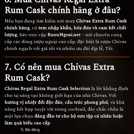
Rum Cask chính hãng ở đâu?
Nếu bạn đang tìm kiếm nơi mua
Chivas Extra Rum Cask
chính hãng
, có
tem nhập khẩu, hóa đơn và cam kết chất
lượng
, hãy truy cập
RuouNgoai.net
– nơi chuyên cung
cấp các dòng rượu ngoại cao cấp, đặc biệt là rượu Chivas
chính ngạch với giá tốt và nhiều ưu đãi dịp lễ, Tết.
7. Có nên mua Chivas Extra
Rum Cask?
Chivas Regal Extra Rum Cask Selection
là lời khẳng định
cho sự sáng tạo không giới hạn của nhà Chivas. Với
hương vị nhiệt đới độc đáo
,
cấu trúc phong phú
, và khả
năng kết hợp tuyệt vời trong cocktail, đây chắc chắn là
một lựa chọn
đáng đầu tư cho bộ sưu tập cá nhân hoặc
làm quà biếu cao cấp
.