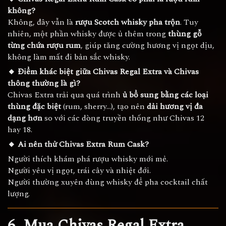
không?
Không, đây vẫn là
rượu Scotch whisky pha trộn
. Tuy
nhiên, một phần whisky được ủ thêm trong
thùng gỗ
từng chứa rượu rum
, giúp tăng cường hương vị ngọt dịu,
không làm mất đi bản sắc whisky.
🔸 Điểm khác biệt giữa Chivas Regal Extra và Chivas
thông thường là gì?
Chivas Extra trải qua quá trình
ủ bổ sung bằng các loại
thùng đặc biệt
(rum, sherry…), tạo nên
dải hương vị đa
dạng hơn
so với các dòng truyền thống như Chivas 12
hay 18.
🔸 Ai nên thử Chivas Extra Rum Cask?
Người thích khám phá rượu whisky mới mẻ.
Người yêu vị ngọt, trái cây và nhiệt đới.
Người thường xuyên dùng whisky để pha cocktail chất
lượng.
6. Mua Chivas Regal Extra