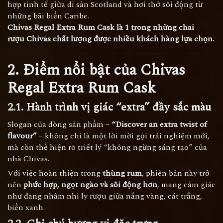
hợp tinh tế giữa di sản Scotland và hơi thở sôi động từ
những bãi biển Caribe.
Chivas Regal Extra Rum Cask là 1 trong những chai
rượu Chivas
chất lượng được nhiều khách hàng lựa chọn.
2. Điểm nổi bật của Chivas
Regal Extra Rum Cask
2.1. Hành trình vị giác “extra” đầy sắc màu
Slogan của dòng sản phẩm –
“Discover an extra twist of
flavour”
– không chỉ là một lời mời gọi trải nghiệm mới,
mà còn thể hiện rõ triết lý “không ngừng sáng tạo” của
nhà Chivas.
Với việc hoàn thiện trong
thùng rum
, phiên bản này trở
nên
phức hợp, ngọt ngào và sôi động hơn
, mang cảm giác
như đang nhâm nhi ly rượu giữa nắng vàng, cát trắng,
biển xanh.