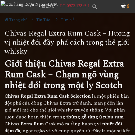
ĐT 0972.12345.1
0
MENU
Trang chủ
Tin Tức
TÌm hiểu về rượu
Chivas Regal Extra Rum Cask – Hương
vị nhiệt đới đầy phá cách trong thế giới
whisky
Giới thiệu Chivas Regal Extra
Rum Cask – Chạm ngõ vùng
nhiệt đới trong một ly Scotch
Chivas Regal Extra Rum Cask Selection
là một phiên bản
đột phá của dòng Chivas Extra trứ danh, mang đến làn
gió mới mẻ cho thế giới whisky truyền thống. Với phần
rượu được hoàn thiện trong
thùng gỗ từng ủ rượu rum
,
Chivas Extra Rum Cask mở ra tầng hương vị
nhiệt đới
đậm đà
, ngọt ngào và vô cùng quyến rũ. Đây là một sự kết