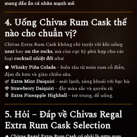
mang dấu ấn cá nhân mạnh mẽ
.
4. Uống Chivas Rum Cask thế
nào cho chuẩn vị?
Chivas Extra Rum Cask không chỉ tuyệt vời khi uống
neat
hay
on the rocks
, mà còn cực kỳ phù hợp cho các
loại
cocktail nhiệt đới
như:
🥥
Whisky Piña Colada
– biến tấu từ món rum cổ điển,
đậm đà hơn và giàu chiều sâu.
🌿
Extra Mint Daiquiri
– mát lạnh, sảng khoái với bạc hà.
🍓
Strawberry Daiquiri
– đầy màu sắc và quyến rũ.
🍍
Extra Pineapple Highball
– trẻ trung, dễ uống.
5. Hỏi – Đáp về Chivas Regal
Extra Rum Cask Selection
🔸 Chivas Regal Extra Rum Cask có phải là rượu rum