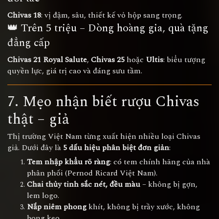
Chivas 18
: vị đậm, sâu, thiết kế vỏ hộp sang trọng.
👑 Trên 5 triệu – Dòng hoàng gia, quà tặng
đẳng cấp
Chivas 21 Royal Salute
,
Chivas 25
hoặc
Ultis
: biểu tượng
quyền lực, giá trị cao và đáng sưu tầm.
7. Mẹo nhận biết rượu Chivas
thật – giả
Thị trường Việt Nam từng xuất hiện nhiều loại Chivas
giả. Dưới đây là
5 dấu hiệu phân biệt đơn giản
:
Tem nhập khẩu rõ ràng
: có tem chính hãng của nhà
phân phối (Pernod Ricard Việt Nam).
Chai thủy tinh sắc nét, đều màu
– không bị gợn,
lem logo.
Nắp niêm phong
khít, không bị trầy xước, không
bong keo.