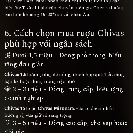
Tại Việt Nam, rượu nhập khẩu chịu thuế tiêu thụ đặc
biệt, VAT và chi phí vận chuyển, nên giá Chivas thường
cao hơn khoảng 15–20% so với châu Âu.
6. Cách chọn mua rượu Chivas
phù hợp với ngân sách
💰 Dưới 1,5 triệu – Dòng phổ thông, biếu
tặng đơn giản
Chivas 12
: hương nhẹ, dễ uống, thích hợp quà Tết, tặng
bạn bè hoặc dùng trong tiệc nhỏ.
💎 2 – 3 triệu – Dòng trung cấp, biếu tặng
doanh nghiệp
Chivas 15
hoặc
Chivas Mizunara
: vừa có điểm nhấn
hương vị, vừa giữ vẻ sang trọng.
👔 3 – 5 triệu – Dòng cao cấp, cho sếp hoặc
đối tác