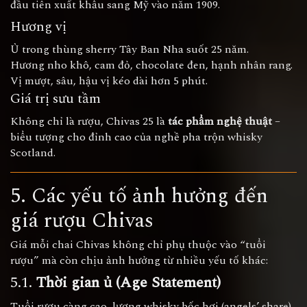
đầu tiên xuất khẩu sang Mỹ vào năm 1909.
Hương vị
Ủ trong thùng sherry Tây Ban Nha suốt 25 năm.
Hương nho khô, cam đỏ, chocolate đen, hạnh nhân rang.
Vị mượt, sâu, hậu vị kéo dài hơn 5 phút.
Giá trị sưu tầm
Không chỉ là rượu, Chivas 25 là
tác phẩm nghệ thuật
–
biểu tượng cho đỉnh cao của nghề pha trộn whisky
Scotland.
5. Các yếu tố ảnh hưởng đến
giá rượu Chivas
Giá mỗi chai Chivas không chỉ phụ thuộc vào “tuổi
rượu” mà còn chịu ảnh hưởng từ nhiều yếu tố khác:
5.1.
Thời gian ủ (Age Statement)
Tuổi rượu càng cao, lượng whisky bốc hơi (angels’ share)