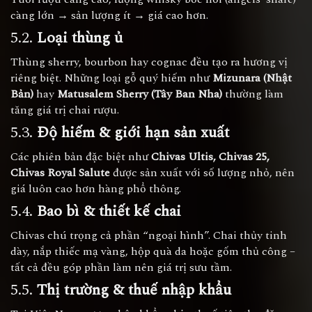
càng lớn → sản lượng ít → giá cao hơn.
5.2.
Loại thùng ủ
Thùng sherry, bourbon hay cognac đều tạo ra hương vị
riêng biệt. Những loại gỗ quý hiếm như
Mizunara (Nhật
Bản)
hay
Matusalem Sherry (Tây Ban Nha)
thường làm
tăng giá trị chai rượu.
5.3.
Độ hiếm & giới hạn sản xuất
Các phiên bản đặc biệt như
Chivas Ultis, Chivas 25,
Chivas Royal Salute
được sản xuất với số lượng nhỏ, nên
giá luôn cao hơn hàng phổ thông.
5.4.
Bao bì & thiết kế chai
Chivas chú trọng cả phần “ngoại hình”. Chai thủy tinh
dày, nắp thiếc mạ vàng, hộp quà da hoặc gốm thủ công –
tất cả đều góp phần làm nên giá trị sưu tầm.
5.5.
Thị trường & thuế nhập khẩu