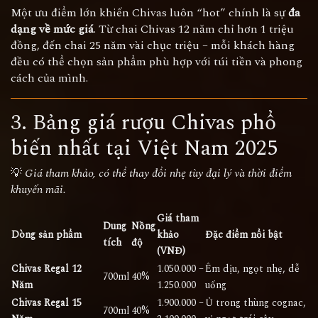
Một ưu điểm lớn khiến Chivas luôn “hot” chính là sự
đa
dạng về mức giá
. Từ chai Chivas 12 năm chỉ hơn 1 triệu
đồng, đến chai 25 năm vài chục triệu – mỗi khách hàng
đều có thể chọn sản phẩm phù hợp với túi tiền và phong
cách của mình.
3. Bảng
giá rượu Chivas
phổ
biến nhất tại Việt Nam 2025
💡
Giá tham khảo, có thể thay đổi nhẹ tùy đại lý và thời điểm
khuyến mãi.
Giá tham
Dung
Nồng
Dòng sản phẩm
khảo
Đặc điểm nổi bật
tích
độ
(VNĐ)
Chivas Regal 12
1.050.000 –
Êm dịu, ngọt nhẹ, dễ
700ml
40%
Năm
1.250.000
uống
Chivas Regal 15
1.900.000 –
Ủ trong thùng cognac,
700ml
40%