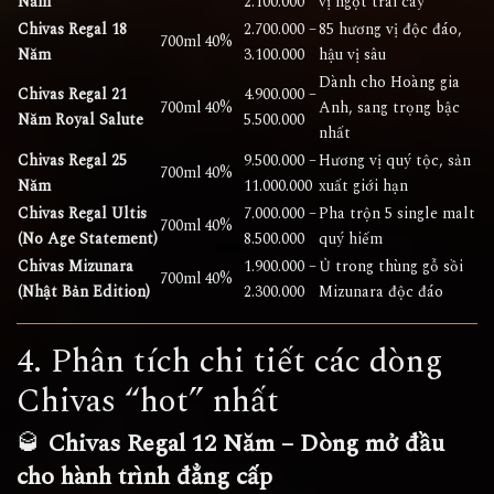
Năm
2.100.000
vị ngọt trái cây
Chivas Regal 18
2.700.000 –
85 hương vị độc đáo,
700ml
40%
Năm
3.100.000
hậu vị sâu
Dành cho Hoàng gia
Chivas Regal 21
4.900.000 –
700ml
40%
Anh, sang trọng bậc
Năm Royal Salute
5.500.000
nhất
Chivas Regal 25
9.500.000 –
Hương vị quý tộc, sản
700ml
40%
Năm
11.000.000
xuất giới hạn
Chivas Regal Ultis
7.000.000 –
Pha trộn 5 single malt
700ml
40%
(No Age Statement)
8.500.000
quý hiếm
Chivas Mizunara
1.900.000 –
Ủ trong thùng gỗ sồi
700ml
40%
(Nhật Bản Edition)
2.300.000
Mizunara độc đáo
4. Phân tích chi tiết các dòng
Chivas “hot” nhất
🥃
Chivas Regal 12 Năm – Dòng mở đầu
cho hành trình đẳng cấp