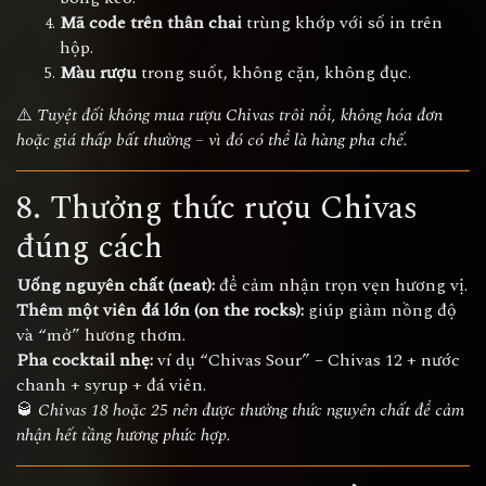
Mã code trên thân chai
trùng khớp với số in trên
hộp.
Màu rượu
trong suốt, không cặn, không đục.
⚠️
Tuyệt đối không mua rượu Chivas trôi nổi, không hóa đơn
hoặc giá thấp bất thường – vì đó có thể là hàng pha chế.
8. Thưởng thức rượu Chivas
đúng cách
Uống nguyên chất (neat):
để cảm nhận trọn vẹn hương vị.
Thêm một viên đá lớn (on the rocks):
giúp giảm nồng độ
và “mở” hương thơm.
Pha cocktail nhẹ:
ví dụ “Chivas Sour” – Chivas 12 + nước
chanh + syrup + đá viên.
🥃
Chivas 18 hoặc 25 nên được thưởng thức nguyên chất để cảm
nhận hết tầng hương phức hợp.