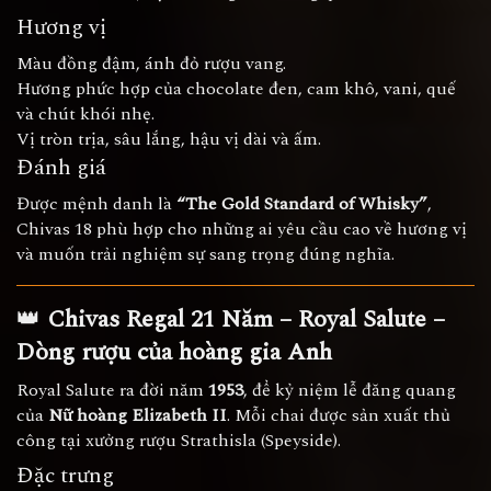
Hương vị
Màu đồng đậm, ánh đỏ rượu vang.
Hương phức hợp của chocolate đen, cam khô, vani, quế
và chút khói nhẹ.
Vị tròn trịa, sâu lắng, hậu vị dài và ấm.
Đánh giá
Được mệnh danh là
“The Gold Standard of Whisky”
,
Chivas 18 phù hợp cho những ai yêu cầu cao về hương vị
và muốn trải nghiệm sự sang trọng đúng nghĩa.
👑
Chivas Regal 21 Năm – Royal Salute –
Dòng rượu của hoàng gia Anh
Royal Salute ra đời năm
1953
, để kỷ niệm lễ đăng quang
của
Nữ hoàng Elizabeth II
. Mỗi chai được sản xuất thủ
công tại xưởng rượu Strathisla (Speyside).
Đặc trưng