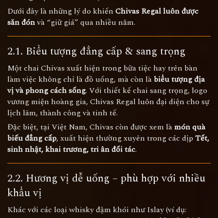
Dưới đây là những lý do khiến
Chivas Regal luôn được
săn đón
và “giữ giá” qua nhiều năm.
2.1. Biểu tượng đẳng cấp & sang trọng
Một chai Chivas xuất hiện trong bữa tiệc hay trên bàn
làm việc không chỉ là đồ uống, mà còn là
biểu tượng địa
vị và phong cách sống
. Với thiết kế chai sang trọng, logo
vương miện hoàng gia, Chivas Regal luôn đại diện cho sự
lịch lãm, thành công và tinh tế.
Đặc biệt, tại Việt Nam, Chivas còn được xem là
món quà
biếu đẳng cấp
, xuất hiện thường xuyên trong các dịp
Tết,
sinh nhật, khai trương, tri ân đối tác
.
2.2. Hương vị dễ uống – phù hợp với nhiều
khẩu vị
Khác với các loại whisky đậm khói như Islay (ví dụ: