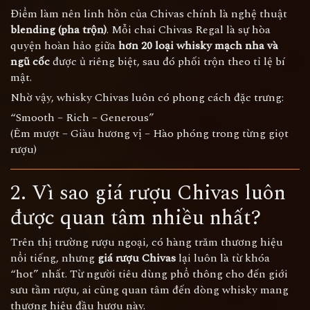
Điểm làm nên linh hồn của Chivas chính là nghệ thuật
blending (pha trộn)
. Mỗi chai Chivas Regal là sự hòa
quyện hoàn hảo giữa
hơn 20 loại whisky mạch nha và
ngũ cốc
được ủ riêng biệt, sau đó phối trộn theo tỉ lệ bí
mật.
Nhờ vậy, whisky Chivas luôn có phong cách đặc trưng:
“Smooth – Rich – Generous”
(Êm mượt – Giàu hương vị – Hào phóng trong từng giọt
rượu)
2. Vì sao giá rượu Chivas luôn
được quan tâm nhiều nhất?
Trên thị trường rượu ngoại, có hàng trăm thương hiệu
nổi tiếng, nhưng
giá rượu Chivas
lại luôn là từ khóa
“hot” nhất. Từ người tiêu dùng phổ thông cho đến giới
sưu tầm rượu, ai cũng quan tâm đến dòng whisky mang
thương hiệu đầu hươu này.