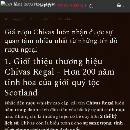
ĐT 0972.12345.1
0
MENU
Trang chủ
Tin Tức
TÌm hiểu về rượu
Giá rượu Chivas luôn nhận được sự
quan tâm nhiều nhất từ những tín đồ
rượu ngoại
1. Giới thiệu thương hiệu
Chivas Regal – Hơn 200 năm
tinh hoa của giới quý tộc
Scotland
Nhắc đến rượu whisky cao cấp, cái tên
Chivas Regal
luôn
nằm trong danh sách đầu tiên của bất kỳ người sành rượu
nào. Không chỉ là thương hiệu có bề dày hơn
2 thế kỷ
lịch sử
, Chivas còn là biểu tượng cho
sự sang trọng, tinh
tế và phong cách quý ông Anh quốc
.