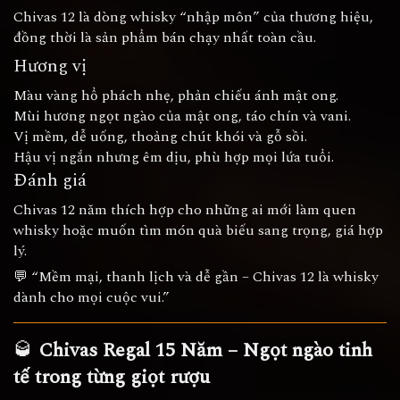
Chivas 12 là dòng whisky “nhập môn” của thương hiệu,
đồng thời là sản phẩm bán chạy nhất toàn cầu.
Hương vị
Màu vàng hổ phách nhẹ, phản chiếu ánh mật ong.
Mùi hương ngọt ngào của mật ong, táo chín và vani.
Vị mềm, dễ uống, thoảng chút khói và gỗ sồi.
Hậu vị ngắn nhưng êm dịu, phù hợp mọi lứa tuổi.
Đánh giá
Chivas 12 năm thích hợp cho những ai mới làm quen
whisky hoặc muốn tìm món quà biếu sang trọng, giá hợp
lý.
💬 “Mềm mại, thanh lịch và dễ gần – Chivas 12 là whisky
dành cho mọi cuộc vui.”
🥃
Chivas Regal 15 Năm – Ngọt ngào tinh
tế trong từng giọt rượu