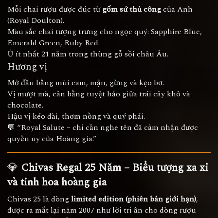
Mỗi chai rượu được đúc từ
gốm sứ thủ công
của Anh
(Royal Doulton).
Màu sắc chai tượng trưng cho ngọc quý: Sapphire Blue,
Emerald Green, Ruby Red.
Ủ ít nhất 21 năm trong thùng gỗ sồi châu Âu.
Hương vị
Mở đầu bằng mùi cam, mận, gừng và kẹo bơ.
Vị mượt mà, cân bằng tuyệt hảo giữa trái cây khô và
chocolate.
Hậu vị kéo dài, thơm nồng và quý phái.
💬 “Royal Salute – chỉ cần nghe tên đã cảm nhận được
quyền uy của Hoàng gia.”
💎
Chivas Regal 25 Năm – Biểu tượng xa xỉ
và tinh hoa hoàng gia
Chivas 25 là dòng
limited edition (phiên bản giới hạn)
,
được ra mắt lại năm 2007 như lời tri ân cho dòng rượu