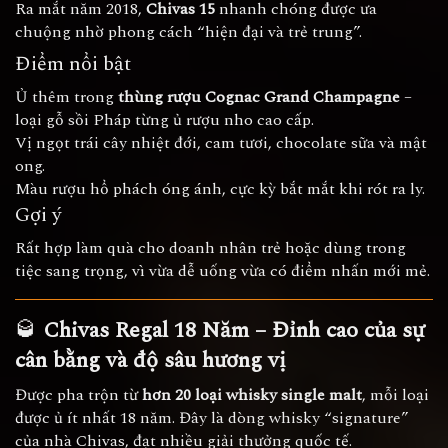
Ra mắt năm 2018,
Chivas 15
nhanh chóng được ưa
chuộng nhờ phong cách “hiện đại và trẻ trung”.
Điểm nổi bật
Ủ thêm trong
thùng rượu Cognac Grand Champagne
–
loại gỗ sồi Pháp từng ủ rượu nho cao cấp.
Vị ngọt trái cây nhiệt đới, cam tươi, chocolate sữa và mật
ong.
Màu rượu hổ phách óng ánh, cực kỳ bắt mắt khi rót ra ly.
Gợi ý
Rất hợp làm quà cho doanh nhân trẻ hoặc dùng trong
tiệc sang trọng, vì vừa dễ uống vừa có điểm nhấn mới mẻ.
🥃
Chivas Regal 18 Năm – Đỉnh cao của sự
cân bằng và độ sâu hương vị
Được pha trộn từ
hơn 20 loại whisky single malt
, mỗi loại
được ủ ít nhất 18 năm. Đây là dòng whisky “signature”
của nhà Chivas, đạt nhiều giải thưởng quốc tế.