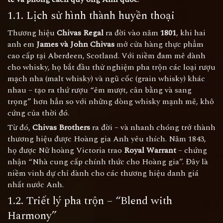
1.1. Lịch sử hình thành huyền thoại
Thương hiệu
Chivas Regal
ra đời vào năm
1801
, khi hai
anh em
James và John Chivas
mở cửa hàng thực phẩm
cao cấp tại Aberdeen, Scotland. Với niềm đam mê dành
cho whisky, họ bắt đầu thử nghiệm pha trộn các loại rượu
mạch nha (malt whisky) và ngũ cốc (grain whisky) khác
nhau – tạo ra thứ rượu “êm mượt, cân bằng và sang
trọng” hơn hẳn so với những dòng whisky mạnh mẽ, khô
cứng của thời đó.
Từ đó,
Chivas Brothers
ra đời – và nhanh chóng trở thành
thương hiệu được Hoàng gia Anh yêu thích. Năm 1843,
họ được Nữ hoàng Victoria trao
Royal Warrant
– chứng
nhận “Nhà cung cấp chính thức cho Hoàng gia”. Đây là
niềm vinh dự chỉ dành cho các thương hiệu danh giá
nhất nước Anh.
1.2. Triết lý pha trộn – “Blend with
Harmony”