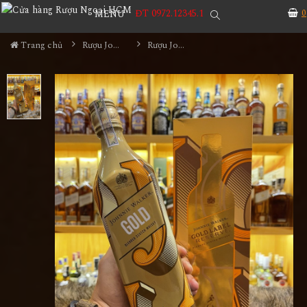
ĐT 0972.12345.1
0
MENU
Trang chủ
Rượu Johnnie walker
Rượu Johnnie Walker Gold Lable Icon 2022