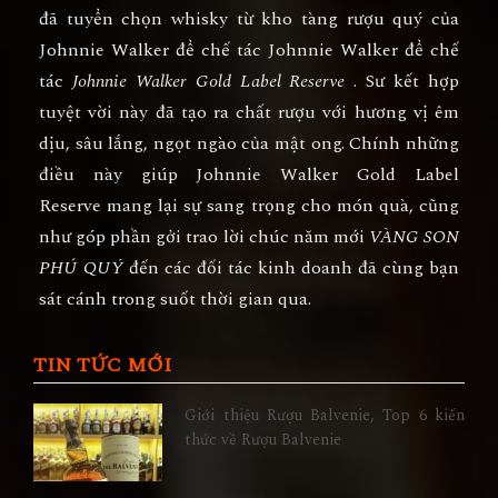
đã tuyển chọn whisky từ kho tàng rượu quý của
Johnnie Walker để chế tác Johnnie Walker để chế
tác
Johnnie Walker Gold Label Reserve
. Sư kết hợp
tuyệt vời này đã tạo ra chất rượu với hương vị êm
dịu, sâu lắng, ngọt ngào của mật ong. Chính những
điều này giúp Johnnie Walker Gold Label
Reserve mang lại sự sang trọng cho món quà, cũng
như góp phần gởi trao lời chúc năm mới
VÀNG SON
PHÚ QUÝ
đến các đối tác kinh doanh đã cùng bạn
sát cánh trong suốt thời gian qua.
TIN TỨC MỚI
Giới thiệu Rượu Balvenie, Top 6 kiến
thức về Rượu Balvenie