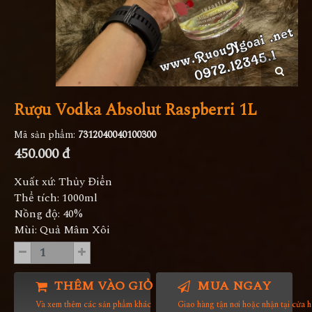
Rượu Vodka Absolut Raspberri 1L
Mã sản phẩm:
7312040040100300
450.000 đ
Xuất xứ: Thủy Điển
Thể tích: 1000ml
Nồng độ: 40%
Mùi: Quả Mâm Xôi
THÊM VÀO GIỎ HÀNG
MUA NGAY
Và xem thêm các sản phẩm khác
Giao hàng tận nơi hoặc nhận tại cửa 