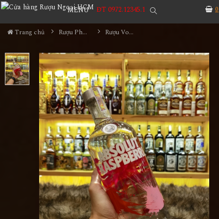
ĐT 0972.12345.1
0
MENU
Trang chủ
Rượu Pha Chế
Rượu Vodka Absolut Raspberri 1L