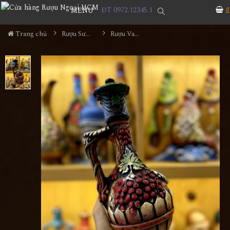
ĐT 0972.12345.1
0
MENU
Trang chủ
Rượu Sưu Tầm - Nga
Rượu Vang Gốm Georgia MS35