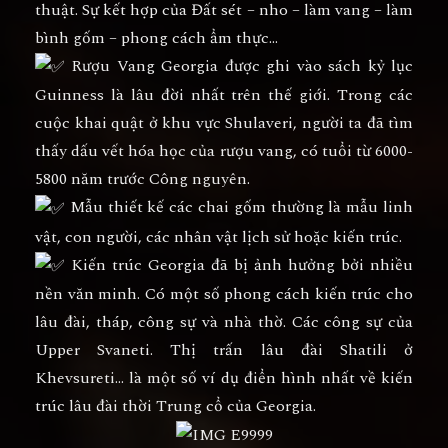
thuật. Sự kết hợp của Đất sét – nho – làm vang – làm
bình gốm – phong cách ẩm thực…
Rượu Vang Georgia được ghi vào sách kỷ lục
Guinness là lâu đời nhất trên thế giới. Trong các
cuộc khai quật ở khu vực Shulaveri, người ta đã tìm
thấy dấu vết hóa học của rượu vang, có tuổi từ 6000-
5800 năm trước Công nguyên.
Mẫu thiết kế các chai gốm thường là mẫu linh
vật, con người, các nhân vật lịch sử hoặc kiến trúc.
Kiến trúc Georgia đã bị ảnh hưởng bởi nhiều
nền văn minh. Có một số phong cách kiến trúc cho
lâu đài, tháp, công sự và nhà thờ. Các công sự của
Upper Svaneti. Thị trấn lâu đài Shatili ở
Khevsureti… là một số ví dụ điển hình nhất về kiến
trúc lâu đài thời Trung cổ của Georgia.