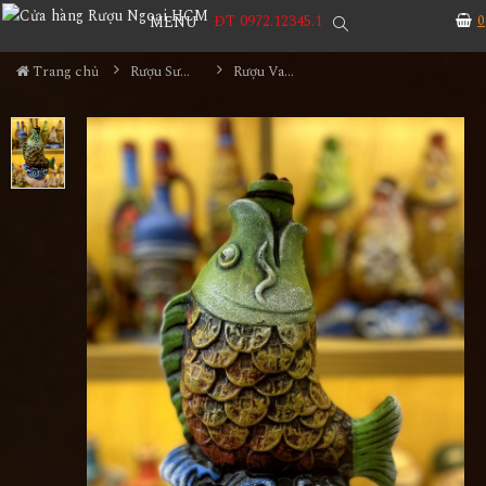
ĐT 0972.12345.1
0
MENU
Trang chủ
Rượu Sưu Tầm - Nga
Rượu Vang Gốm Georgia MS38