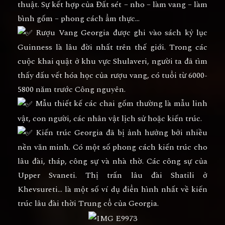
thuật. Sự kết hợp của Đất sét – nho – làm vang – làm
bình gốm – phong cách ẩm thực…
Rượu Vang Georgia được ghi vào sách kỷ lục
Guinness là lâu đời nhất trên thế giới. Trong các
cuộc khai quật ở khu vực Shulaveri, người ta đã tìm
thấy dấu vết hóa học của rượu vang, có tuổi từ 6000-
5800 năm trước Công nguyên.
Mẫu thiết kế các chai gốm thường là mẫu linh
vật, con người, các nhân vật lịch sử hoặc kiến trúc.
Kiến trúc Georgia đã bị ảnh hưởng bởi nhiều
nền văn minh. Có một số phong cách kiến trúc cho
lâu đài, tháp, công sự và nhà thờ. Các công sự của
Upper Svaneti. Thị trấn lâu đài Shatili ở
Khevsureti… là một số ví dụ điển hình nhất về kiến
trúc lâu đài thời Trung cổ của Georgia.