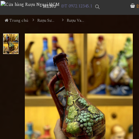
ĐT 0972.12345.1
0
MENU
Trang chủ
Rượu Sưu Tầm - Nga
Rượu Vang Gốm Georgia MS63