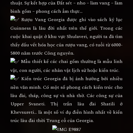
thuật. Sự kết hợp của Đất sét – nho – làm vang – làm
bình gốm – phong cách ẩm thực…
Rượu Vang Georgia được ghi vào sách kỷ lục
Guinness là lâu đời nhất trên thế giới. Trong các
cuộc khai quật ở khu vực Shulaveri, người ta đã tìm
thấy dấu vết hóa học của rượu vang, có tuổi từ 6000-
5800 năm trước Công nguyên.
Mẫu thiết kế các chai gốm thường là mẫu linh
vật, con người, các nhân vật lịch sử hoặc kiến trúc.
Kiến trúc Georgia đã bị ảnh hưởng bởi nhiều
nền văn minh. Có một số phong cách kiến trúc cho
lâu đài, tháp, công sự và nhà thờ. Các công sự của
Upper Svaneti. Thị trấn lâu đài Shatili ở
Khevsureti… là một số ví dụ điển hình nhất về kiến
trúc lâu đài thời Trung cổ của Georgia.