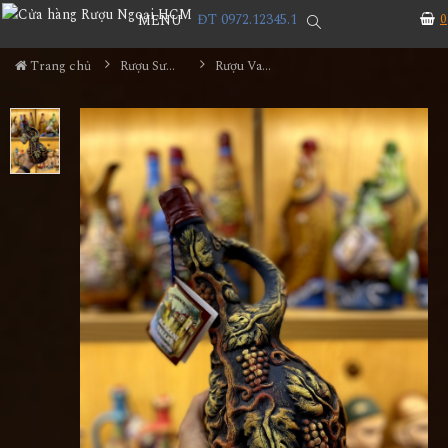
ĐT 0972.12345.1
0
MENU
Trang chủ
Rượu Sưu Tầm - Nga
Rượu Vang Gốm Georgia MS67