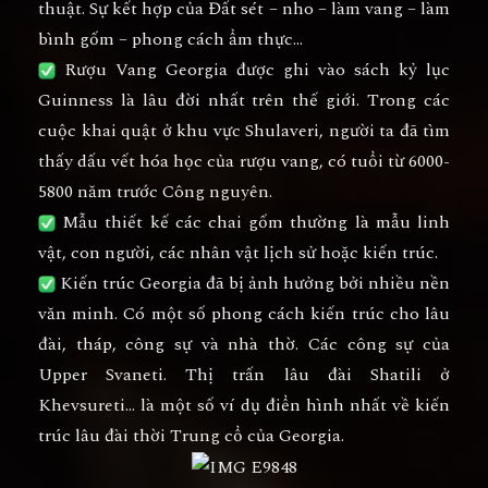
thuật. Sự kết hợp của Đất sét – nho – làm vang – làm
bình gốm – phong cách ẩm thực…
Rượu Vang Georgia được ghi vào sách kỷ lục
Guinness là lâu đời nhất trên thế giới. Trong các
cuộc khai quật ở khu vực Shulaveri, người ta đã tìm
thấy dấu vết hóa học của rượu vang, có tuổi từ 6000-
5800 năm trước Công nguyên.
Mẫu thiết kế các chai gốm thường là mẫu linh
vật, con người, các nhân vật lịch sử hoặc kiến trúc.
Kiến trúc Georgia đã bị ảnh hưởng bởi nhiều nền
văn minh. Có một số phong cách kiến trúc cho lâu
đài, tháp, công sự và nhà thờ. Các công sự của
Upper Svaneti. Thị trấn lâu đài Shatili ở
Khevsureti… là một số ví dụ điển hình nhất về kiến
trúc lâu đài thời Trung cổ của Georgia.