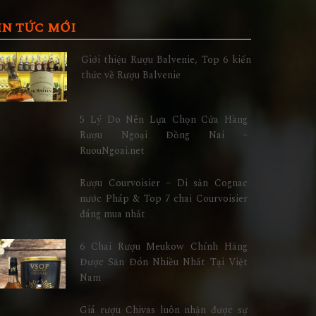
IN TỨC MỚI
Giới thiệu Rượu Balvenie, Top 6 kiến
thức về Rượu Balvenie
5 Lý Do Nên Lựa Chọn Cửa Hàng
Rượu Ngoại Đồng Nai –
RuouNgoai.net
Rượu Courvoisier – Di sản Cognac
nước Pháp & Top 7 chai Courvoisier
đáng mua nhất
6 Chai Rượu Meukow Chính Hãng
Được Săn Đón Nhiều Nhất Tại Việt
Nam
Giá rượu Chivas luôn nhận được sự