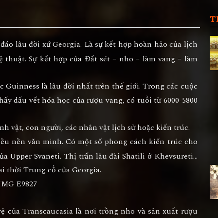
T
áo lâu đời xứ Georgia. Là sự kết hợp hoàn hảo của lịch
hệ thuật. Sự kết hợp của Đất sét – nho – làm vang – làm
 Guinness là lâu đời nhất trên thế giới. Trong các cuộc
thấy dấu vết hóa học của rượu vang, có tuổi từ 6000-5800
h vật, con người, các nhân vật lịch sử hoặc kiến trúc.
iều nền văn minh. Có một số phong cách kiến trúc cho
ủa Upper Svaneti. Thị trấn lâu đài Shatili ở Khevsureti…
đài thời Trung cổ của Georgia.
 của Transcaucasia là nơi trồng nho và sản xuất rượu