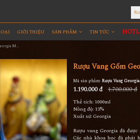
Rư
HOTLI
GOẠI
GIỚI THIỆU
SẢN PHẨM
TIN TỨC
Rượu Vang Gốm Georgia MS75
Rượu Vang Gốm Geo
Mã sản phẩm:
Rượu Vang Georgi
1.190.000 đ
1.700.000 đ
Thể tích: 1000ml
Nồng độ: 13%
Xuất xứ: Georgia
Rượu vang Georgia đã được 
Các nhà khoa học đã phát h