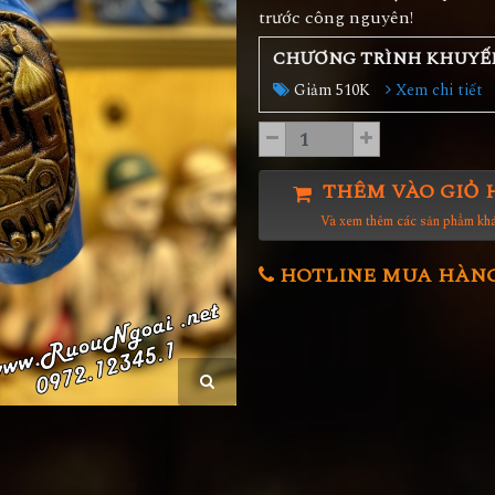
trước công nguyên!
CHƯƠNG TRÌNH KHUYẾ
Giảm 510K
Xem chi tiết
THÊM VÀO GIỎ 
Và xem thêm các sản phẩm kh
HOTLINE MUA HÀNG 0