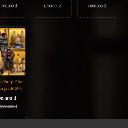
1.700.000 đ
1.800.000 đ
1.700.000 đ
u Vang Gốm
orgia MS96
90.000 đ
2.300.000 đ