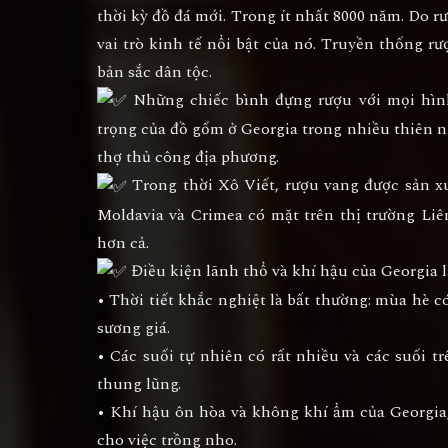
thời kỳ đồ đá mới. Trong ít nhất 8000 năm. Do r
vai trò kinh tế nổi bật của nó. Truyền thống rư
bản sắc dân tộc.
Những chiếc bình đựng rượu với mọi hình
trọng của đồ gốm ở Georgia trong nhiều thiên n
thợ thủ công địa phương.
Trong thời Xô Viết, rượu vang được sản xuấ
Moldavia và Crimea có mặt trên thị trường Li
hơn cả.
Điều kiện lãnh thổ và khí hậu của Georgia là
• Thời tiết khắc nghiệt là bất thường: mùa hè
sương giá.
• Các suối tự nhiên có rất nhiều và các suối 
thung lũng.
• Khí hậu ôn hòa và không khí ẩm của Georgia,
cho việc trồng nho.