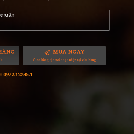
N MÃI
HÀNG
MUA NGAY
ác
Giao hàng tận nơi hoặc nhận tại cửa hàng
972.12345.1