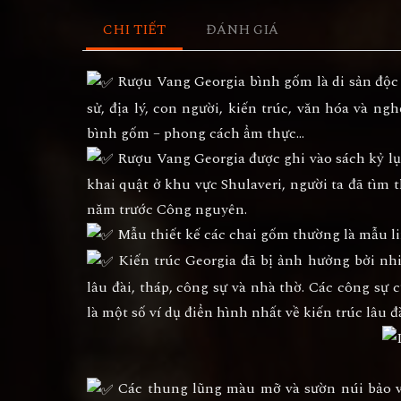
CHI TIẾT
ĐÁNH GIÁ
Rượu Vang Georgia bình gốm là di sản độc đ
sử, địa lý, con người, kiến trúc, văn hóa và ng
bình gốm – phong cách ẩm thực…
Rượu Vang Georgia được ghi vào sách kỷ lục
khai quật ở khu vực Shulaveri, người ta đã tìm 
năm trước Công nguyên.
Mẫu thiết kế các chai gốm thường là mẫu lin
Kiến trúc Georgia đã bị ảnh hưởng bởi nh
lâu đài, tháp, công sự và nhà thờ. Các công sự c
là một số ví dụ điển hình nhất về kiến trúc lâu 
Các thung lũng màu mỡ và sườn núi bảo vệ