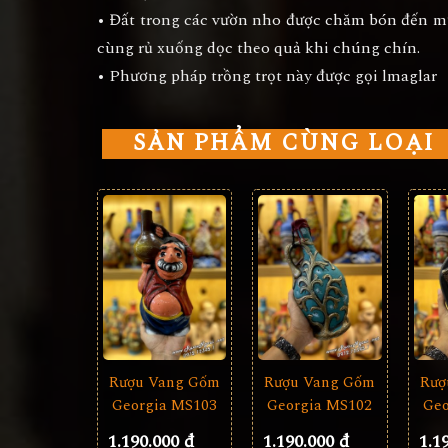
• Đất trong các vườn nho được chăm bón đến m
cùng rủ xuống dọc theo quả khi chúng chín.
• Phương pháp trồng trọt này được gọi lmaglar
SẢN PHẨM CÙNG LOẠI
Rượu Vang Gốm
Rượ
Rượu Vang Gốm
Georgia MS103
Geo
Georgia MS102
1.190.000 đ
1.1
1.190.000 đ