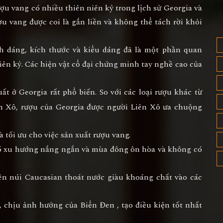
ượu vang có nhiều thiên niên kỷ trong lịch sử Georgia và
ợu vang được coi là gắn liền và không thể tách rời khỏi
 dáng, kích thước và kiểu dáng đã là một phần quan
iên kỷ. Các hiện vật cổ đại chứng minh tay nghề cao của
t ở Georgia rất phổ biến. So với các loại rượu khác từ
ên Xô, rượu của Georgia được người Liên Xô ưa chuộng
 tối ưu cho việc sản xuất rượu vang.
 có xu hướng nắng ngắn và mùa đông ôn hòa và không có
trên núi Caucasian thoát nước giàu khoáng chất vào các
 chịu ảnh hưởng của Biển Đen , tạo điều kiện tốt nhất