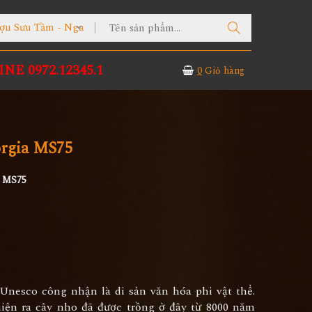
ợu Sưu Tầm - Nga
NE 0972.12345.1
0
Giỏ hàng
rgia MS75
a MS75
Unesco công nhận là di sản văn hóa phi vật thể.
iện ra cây nho đã được trồng ở đây từ 8000 năm