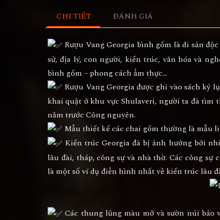
CHI TIẾT
ĐÁNH GIÁ
Rượu Vang Georgia bình gốm là di sản độc đ
sử, địa lý, con người, kiến trúc, văn hóa và ng
bình gốm – phong cách ẩm thực…
Rượu Vang Georgia được ghi vào sách kỷ lục
khai quật ở khu vực Shulaveri, người ta đã tìm 
năm trước Công nguyên.
Mẫu thiết kế các chai gốm thường là mẫu lin
Kiến trúc Georgia đã bị ảnh hưởng bởi nh
lâu đài, tháp, công sự và nhà thờ. Các công sự c
là một số ví dụ điển hình nhất về kiến trúc lâu 
Các thung lũng màu mỡ và sườn núi bảo vệ