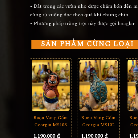
• Đất trong các vườn nho được chăm bón đến m
cùng rủ xuống dọc theo quả khi chúng chín.
• Phương pháp trồng trọt này được gọi lmaglar
SẢN PHẨM CÙNG LOẠI
Rượu Vang Gốm
Rượ
Rượu Vang Gốm
Georgia MS103
Geo
Georgia MS102
1.190.000 đ
1.1
1.190.000 đ