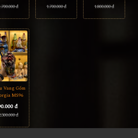
1.700.000 đ
1.800.000 đ
1.700.000 đ
u Vang Gốm
orgia MS96
90.000 đ
2.300.000 đ