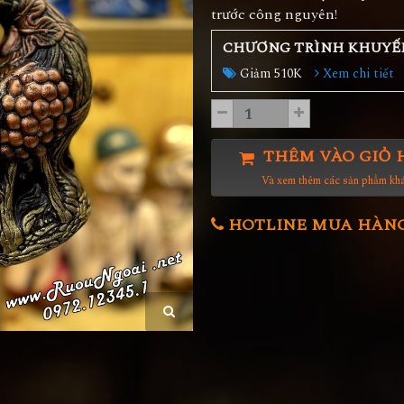
trước công nguyên!
CHƯƠNG TRÌNH KHUYẾ
Giảm 510K
Xem chi tiết
THÊM VÀO GIỎ 
Và xem thêm các sản phẩm kh
HOTLINE MUA HÀNG 0