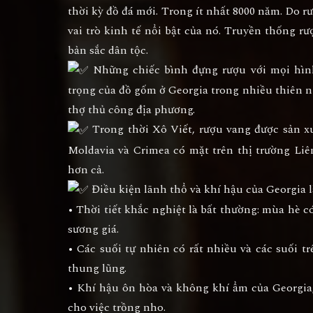
thời kỳ đồ đá mới. Trong ít nhất 8000 năm. Do r
vai trò kinh tế nổi bật của nó. Truyền thống rư
bản sắc dân tộc.
Những chiếc bình đựng rượu với mọi hình
trọng của đồ gốm ở Georgia trong nhiều thiên n
thợ thủ công địa phương.
Trong thời Xô Viết, rượu vang được sản xuấ
Moldavia và Crimea có mặt trên thị trường Li
hơn cả.
Điều kiện lãnh thổ và khí hậu của Georgia là
• Thời tiết khắc nghiệt là bất thường: mùa hè
sương giá.
• Các suối tự nhiên có rất nhiều và các suối 
thung lũng.
• Khí hậu ôn hòa và không khí ẩm của Georgia,
cho việc trồng nho.