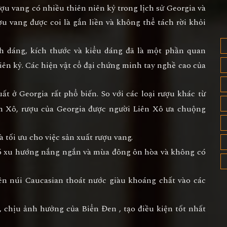
ượu vang có nhiều thiên niên kỷ trong lịch sử Georgia và
ợu vang được coi là gắn liền và không thể tách rời khỏi
 dáng, kích thước và kiểu dáng đã là một phần quan
iên kỷ. Các hiện vật cổ đại chứng minh tay nghề cao của
t ở Georgia rất phổ biến. So với các loại rượu khác từ
ên Xô, rượu của Georgia được người Liên Xô ưa chuộng
 tối ưu cho việc sản xuất rượu vang.
 có xu hướng nắng ngắn và mùa đông ôn hòa và không có
trên núi Caucasian thoát nước giàu khoáng chất vào các
 chịu ảnh hưởng của Biển Đen , tạo điều kiện tốt nhất