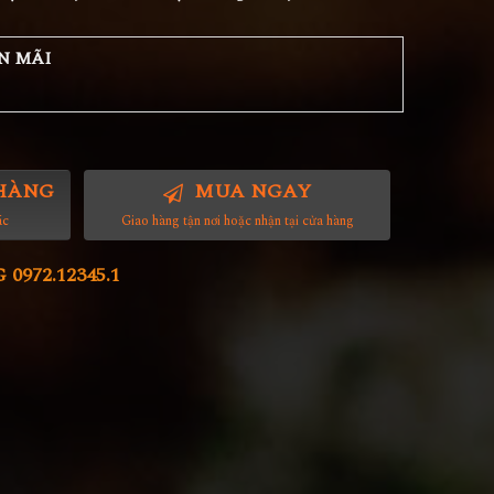
N MÃI
HÀNG
MUA NGAY
ác
Giao hàng tận nơi hoặc nhận tại cửa hàng
972.12345.1