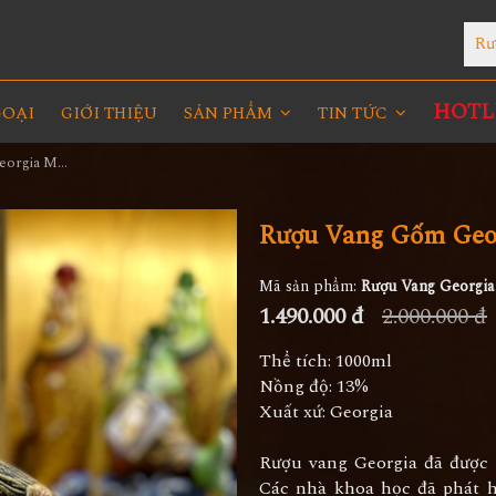
Rư
HOTLI
GOẠI
GIỚI THIỆU
SẢN PHẨM
TIN TỨC
Rượu Vang Gốm Georgia MS81
Rượu Vang Gốm Geo
Mã sản phẩm:
Rượu Vang Georgi
1.490.000 đ
2.000.000 đ
Thể tích: 1000ml
Nồng độ: 13%
Xuất xứ: Georgia
Rượu vang Georgia đã được 
Các nhà khoa học đã phát h