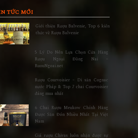
IN TỨC MỚI
Giới thiệu Rượu Balvenie, Top 6 kiến
thức về Rượu Balvenie
5 Lý Do Nên Lựa Chọn Cửa Hàng
Rượu Ngoại Đồng Nai –
RuouNgoai.net
Rượu Courvoisier – Di sản Cognac
nước Pháp & Top 7 chai Courvoisier
đáng mua nhất
6 Chai Rượu Meukow Chính Hãng
Được Săn Đón Nhiều Nhất Tại Việt
Nam
Giá rượu Chivas luôn nhận được sự