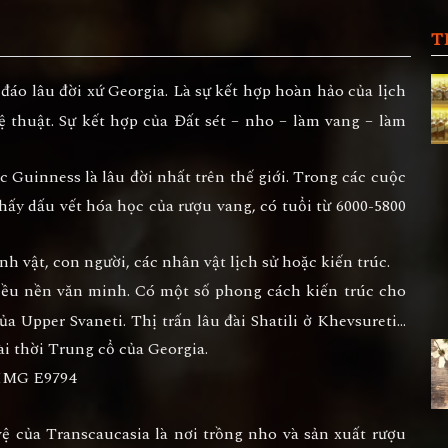
T
áo lâu đời xứ Georgia. Là sự kết hợp hoàn hảo của lịch
hệ thuật. Sự kết hợp của Đất sét – nho – làm vang – làm
 Guinness là lâu đời nhất trên thế giới. Trong các cuộc
thấy dấu vết hóa học của rượu vang, có tuổi từ 6000-5800
h vật, con người, các nhân vật lịch sử hoặc kiến trúc.
iều nền văn minh. Có một số phong cách kiến trúc cho
ủa Upper Svaneti. Thị trấn lâu đài Shatili ở Khevsureti…
đài thời Trung cổ của Georgia.
 của Transcaucasia là nơi trồng nho và sản xuất rượu