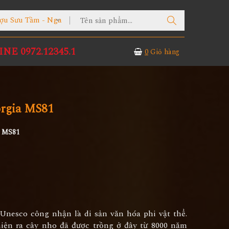
ợu Sưu Tầm - Nga
NE 0972.12345.1
0
Giỏ hàng
rgia MS81
a MS81
Unesco công nhận là di sản văn hóa phi vật thể.
iện ra cây nho đã được trồng ở đây từ 8000 năm