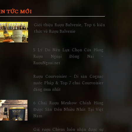
IN TỨC MỚI
Giới thiệu Rượu Balvenie, Top 6 kiến
thức về Rượu Balvenie
5 Lý Do Nên Lựa Chọn Cửa Hàng
Rượu Ngoại Đồng Nai –
RuouNgoai.net
Rượu Courvoisier – Di sản Cognac
nước Pháp & Top 7 chai Courvoisier
đáng mua nhất
6 Chai Rượu Meukow Chính Hãng
Được Săn Đón Nhiều Nhất Tại Việt
Nam
Giá rượu Chivas luôn nhận được sự