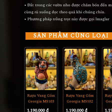
• Đất trong các vườn nho được chăm bón đến m
cùng rủ xuống dọc theo quả khi chúng chín.
• Phương pháp trồng trọt này được gọi lmaglar
SẢN PHẨM CÙNG LOẠI
Rượu Vang Gốm
Rượ
Rượu Vang Gốm
Georgia MS103
Geo
Georgia MS102
1.190.000 đ
1.1
1.190.000 đ