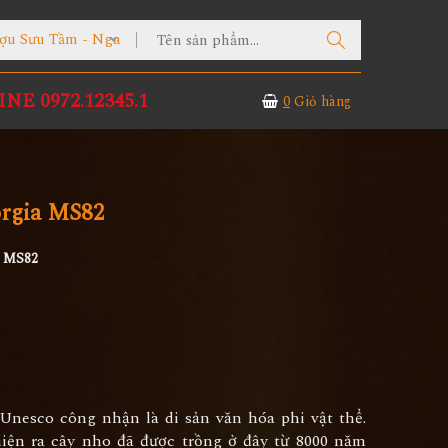
ợu Sưu Tầm - Nga
NE 0972.12345.1
0
Giỏ hàng
rgia MS82
a MS82
Unesco công nhận là di sản văn hóa phi vật thể.
iện ra cây nho đã được trồng ở đây từ 8000 năm