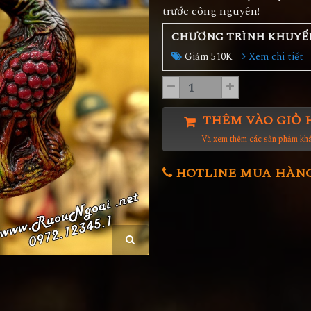
trước công nguyên!
CHƯƠNG TRÌNH KHUYẾ
Giảm 510K
Xem chi tiết
THÊM VÀO GIỎ 
Và xem thêm các sản phẩm kh
HOTLINE MUA HÀNG 0