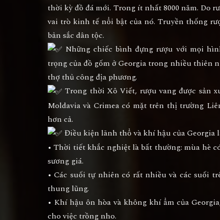
thời kỳ đồ đá mới. Trong ít nhất 8000 năm. Do r
vai trò kinh tế nổi bật của nó. Truyền thống rư
bản sắc dân tộc.
Những chiếc bình đựng rượu với mọi hình
trọng của đồ gốm ở Georgia trong nhiều thiên n
thợ thủ công địa phương.
Trong thời Xô Viết, rượu vang được sản xuấ
Moldavia và Crimea có mặt trên thị trường Li
hơn cả.
Điều kiện lãnh thổ và khí hậu của Georgia là
• Thời tiết khắc nghiệt là bất thường: mùa hè
sương giá.
• Các suối tự nhiên có rất nhiều và các suối 
thung lũng.
• Khí hậu ôn hòa và không khí ẩm của Georgia,
cho việc trồng nho.