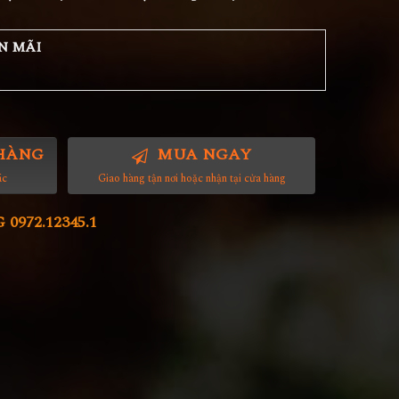
N MÃI
HÀNG
MUA NGAY
ác
Giao hàng tận nơi hoặc nhận tại cửa hàng
972.12345.1