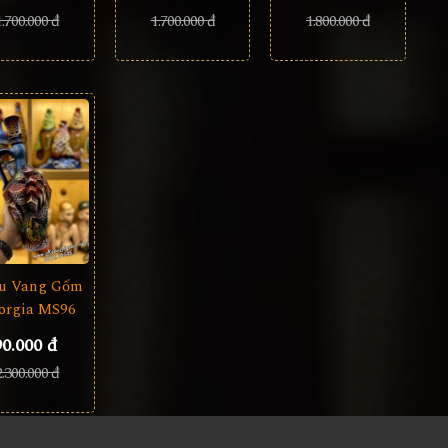
1.700.000 đ
1.800.000 đ
1.700.000 đ
u Vang Gốm
orgia MS96
90.000 đ
2.300.000 đ