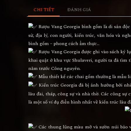
CHI TIẾT
ĐÁNH GIÁ
Rượu Vang Georgia bình gốm là di sản độc đ
sử, địa lý, con người, kiến trúc, văn hóa và ng
bình gốm – phong cách ẩm thực…
Rượu Vang Georgia được ghi vào sách kỷ lục
khai quật ở khu vực Shulaveri, người ta đã tìm 
năm trước Công nguyên.
Mẫu thiết kế các chai gốm thường là mẫu lin
Kiến trúc Georgia đã bị ảnh hưởng bởi nh
lâu đài, tháp, công sự và nhà thờ. Các công sự c
là một số ví dụ điển hình nhất về kiến trúc lâu 
Các thung lũng màu mỡ và sườn núi bảo vệ