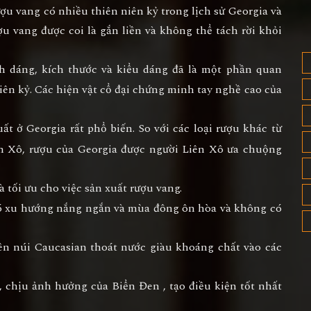
ượu vang có nhiều thiên niên kỷ trong lịch sử Georgia và
ợu vang được coi là gắn liền và không thể tách rời khỏi
 dáng, kích thước và kiểu dáng đã là một phần quan
iên kỷ. Các hiện vật cổ đại chứng minh tay nghề cao của
t ở Georgia rất phổ biến. So với các loại rượu khác từ
ên Xô, rượu của Georgia được người Liên Xô ưa chuộng
 tối ưu cho việc sản xuất rượu vang.
 có xu hướng nắng ngắn và mùa đông ôn hòa và không có
trên núi Caucasian thoát nước giàu khoáng chất vào các
 chịu ảnh hưởng của Biển Đen , tạo điều kiện tốt nhất