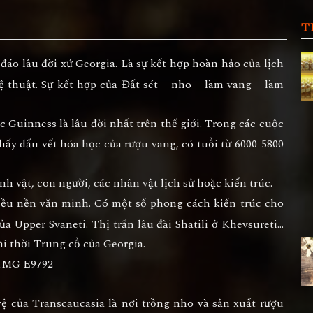
T
áo lâu đời xứ Georgia. Là sự kết hợp hoàn hảo của lịch
hệ thuật. Sự kết hợp của Đất sét – nho – làm vang – làm
 Guinness là lâu đời nhất trên thế giới. Trong các cuộc
thấy dấu vết hóa học của rượu vang, có tuổi từ 6000-5800
h vật, con người, các nhân vật lịch sử hoặc kiến trúc.
iều nền văn minh. Có một số phong cách kiến trúc cho
ủa Upper Svaneti. Thị trấn lâu đài Shatili ở Khevsureti…
đài thời Trung cổ của Georgia.
 của Transcaucasia là nơi trồng nho và sản xuất rượu