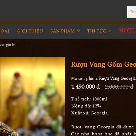
Rư
HOTLI
GOẠI
GIỚI THIỆU
SẢN PHẨM
TIN TỨC
Rượu Vang Gốm Georgia MS82
Rượu Vang Gốm Geo
Mã sản phẩm:
Rượu Vang Georgi
1.490.000 đ
2.000.000 đ
Thể tích: 1000ml
Nồng độ: 13%
Xuất xứ: Georgia
Rượu vang Georgia đã được 
Các nhà khoa học đã phát h