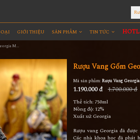
Rư
HOTLI
GOẠI
GIỚI THIỆU
SẢN PHẨM
TIN TỨC
Rượu Vang Gốm Georgia MS84
Rượu Vang Gốm Geo
Mã sản phẩm:
Rượu Vang Georgi
1.190.000 đ
1.700.000 đ
Thể tích: 750ml
Nồng độ: 12%
Xuất xứ: Georgia
Rượu vang Georgia đã được 
Các nhà khoa học đã phát h