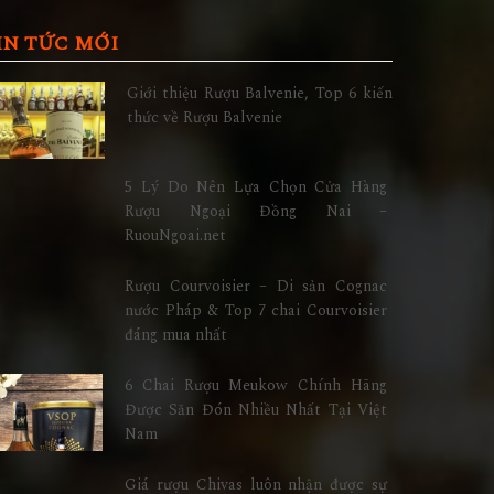
IN TỨC MỚI
Giới thiệu Rượu Balvenie, Top 6 kiến
thức về Rượu Balvenie
5 Lý Do Nên Lựa Chọn Cửa Hàng
Rượu Ngoại Đồng Nai –
RuouNgoai.net
Rượu Courvoisier – Di sản Cognac
nước Pháp & Top 7 chai Courvoisier
đáng mua nhất
6 Chai Rượu Meukow Chính Hãng
Được Săn Đón Nhiều Nhất Tại Việt
Nam
Giá rượu Chivas luôn nhận được sự