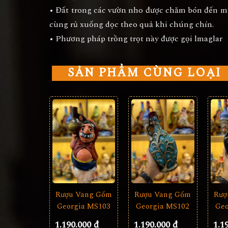
• Đất trong các vườn nho được chăm bón đến m
cùng rủ xuống dọc theo quả khi chúng chín.
• Phương pháp trồng trọt này được gọi lmaglar
SẢN PHẨM CÙNG LOẠI
Rượu Vang Gốm
Rượ
Rượu Vang Gốm
Georgia MS103
Geo
Georgia MS102
1.190.000 đ
1.1
1.190.000 đ