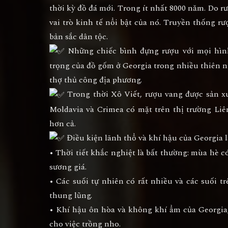
thời kỳ đồ đá mới. Trong ít nhất 8000 năm. Do r
vai trò kinh tế nổi bật của nó. Truyền thống rư
bản sắc dân tộc.
Những chiếc bình đựng rượu với mọi hình
trọng của đồ gốm ở Georgia trong nhiều thiên n
thợ thủ công địa phương.
Trong thời Xô Viết, rượu vang được sản xuấ
Moldavia và Crimea có mặt trên thị trường Li
hơn cả.
Điều kiện lãnh thổ và khí hậu của Georgia là
• Thời tiết khắc nghiệt là bất thường: mùa hè
sương giá.
• Các suối tự nhiên có rất nhiều và các suối 
thung lũng.
• Khí hậu ôn hòa và không khí ẩm của Georgia,
cho việc trồng nho.