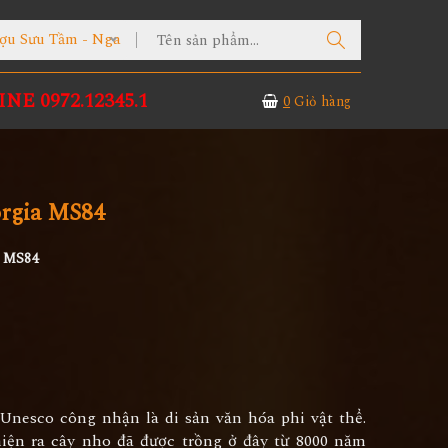
ợu Sưu Tầm - Nga
NE 0972.12345.1
0
Giỏ hàng
rgia MS84
a MS84
Unesco công nhận là di sản văn hóa phi vật thể.
iện ra cây nho đã được trồng ở đây từ 8000 năm