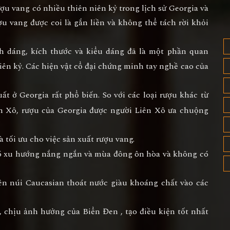
ượu vang có nhiều thiên niên kỷ trong lịch sử Georgia và
ợu vang được coi là gắn liền và không thể tách rời khỏi
 dáng, kích thước và kiểu dáng đã là một phần quan
iên kỷ. Các hiện vật cổ đại chứng minh tay nghề cao của
t ở Georgia rất phổ biến. So với các loại rượu khác từ
ên Xô, rượu của Georgia được người Liên Xô ưa chuộng
 tối ưu cho việc sản xuất rượu vang.
 có xu hướng nắng ngắn và mùa đông ôn hòa và không có
trên núi Caucasian thoát nước giàu khoáng chất vào các
 chịu ảnh hưởng của Biển Đen , tạo điều kiện tốt nhất