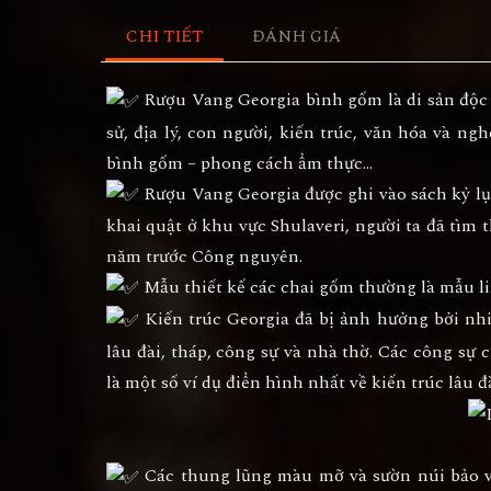
CHI TIẾT
ĐÁNH GIÁ
Rượu Vang Georgia bình gốm là di sản độc đ
sử, địa lý, con người, kiến trúc, văn hóa và ng
bình gốm – phong cách ẩm thực…
Rượu Vang Georgia được ghi vào sách kỷ lục
khai quật ở khu vực Shulaveri, người ta đã tìm 
năm trước Công nguyên.
Mẫu thiết kế các chai gốm thường là mẫu lin
Kiến trúc Georgia đã bị ảnh hưởng bởi nh
lâu đài, tháp, công sự và nhà thờ. Các công sự c
là một số ví dụ điển hình nhất về kiến trúc lâu 
Các thung lũng màu mỡ và sườn núi bảo vệ