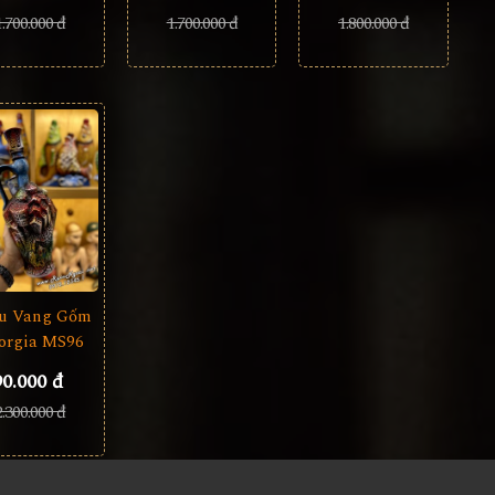
1.700.000 đ
1.800.000 đ
1.700.000 đ
u Vang Gốm
orgia MS96
90.000 đ
2.300.000 đ