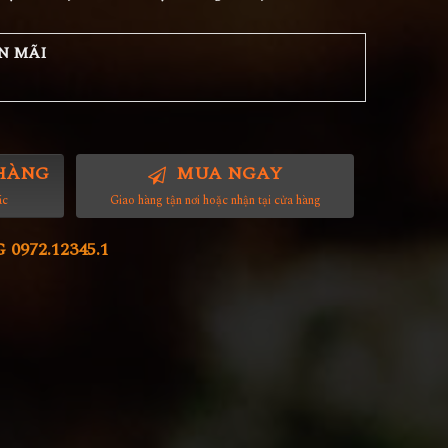
N MÃI
HÀNG
MUA NGAY
ác
Giao hàng tận nơi hoặc nhận tại cửa hàng
972.12345.1