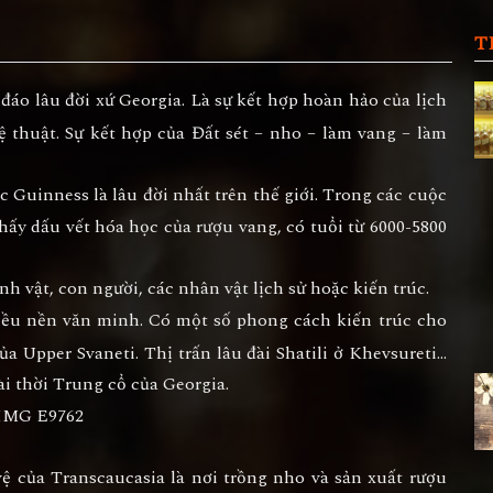
T
áo lâu đời xứ Georgia. Là sự kết hợp hoàn hảo của lịch
hệ thuật. Sự kết hợp của Đất sét – nho – làm vang – làm
 Guinness là lâu đời nhất trên thế giới. Trong các cuộc
thấy dấu vết hóa học của rượu vang, có tuổi từ 6000-5800
h vật, con người, các nhân vật lịch sử hoặc kiến trúc.
iều nền văn minh. Có một số phong cách kiến trúc cho
ủa Upper Svaneti. Thị trấn lâu đài Shatili ở Khevsureti…
đài thời Trung cổ của Georgia.
 của Transcaucasia là nơi trồng nho và sản xuất rượu