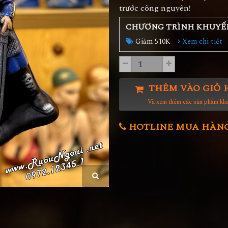
trước công nguyên!
CHƯƠNG TRÌNH KHUYẾ
Giảm 510K
Xem chi tiết
THÊM VÀO GIỎ 
Và xem thêm các sản phẩm kh
HOTLINE MUA HÀNG 0