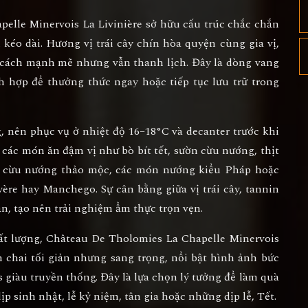
elle Minervois La Livinière
sở hữu cấu trúc chắc chắn
 kéo dài. Hương vị trái cây chín hòa quyện cùng gia vị,
 cách mạnh mẽ nhưng vẫn thanh lịch. Đây là dòng vang
ch hợp để thưởng thức ngay hoặc tiếp tục lưu trữ trong
, nên phục vụ ở nhiệt độ
16–18°C
và decanter trước khi
ới các món ăn đậm vị như
bò bít tết, sườn cừu nướng, thịt
ịt cừu nướng thảo mộc
, các món nướng kiểu Pháp hoặc
re hay Manchego. Sự cân bằng giữa vị trái cây, tannin
n, tạo nên trải nghiệm ẩm thực trọn vẹn.
ất lượng,
Château De Tholomies La Chapelle Minervois
 chai tối giản nhưng sang trọng, nổi bật hình ảnh bức
 giàu truyền thống. Đây là lựa chọn lý tưởng để làm quà
ịp sinh nhật, lễ kỷ niệm, tân gia hoặc những dịp lễ, Tết.