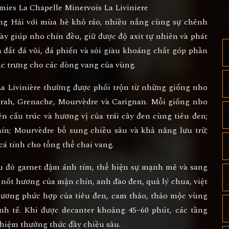
ung Hải với mùa hè khô ráo, nhiều nắng cùng sự chênh
ày giúp nho chín đều, giữ được độ axit tự nhiên và phát
đất đá vôi, đá phiến và sỏi giàu khoáng chất góp phần
ặc trưng cho các dòng vang của vùng.
a Livinière
thường được phối trộn từ những giống nho
yrah, Grenache, Mourvèdre và Carignan
. Mỗi giống nho
n cấu trúc và hương vị của trái cây đen cùng tiêu đen;
chín; Mourvèdre bổ sung chiều sâu và khả năng lưu trữ;
cá tính cho tổng thể chai vang.
àu
đỏ garnet đậm ánh tím
, thể hiện sự mạnh mẽ và sang
nốt hương của mận chín, anh đào đen, quả lý chua, việt
hương phức hợp của tiêu đen, cam thảo, thảo mộc vùng
tinh tế. Khi được decanter khoảng
45–60 phút
, các tầng
ghiệm thưởng thức đầy chiều sâu.