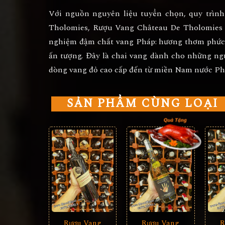
Với nguồn nguyên liệu tuyển chọn, quy trình
Tholomies
,
Rượu Vang Château De Tholomies L
nghiệm đậm chất vang Pháp: hương thơm phức h
ấn tượng. Đây là chai vang dành cho những ngư
dòng vang đỏ cao cấp đến từ miền Nam nước Ph
SẢN PHẨM CÙNG LOẠI
Rượu Vang
Rượu Vang
R