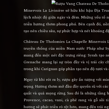
Minervois La Livinière sở hữu khí hậu Địa Tr
lệch nhiệt độ giữa ngày và đêm. Những yếu tố n
triển hương thơm phong phú. Bên cạnh đó, nền 
tạo nên chiều sâu, sự phức hợp và nét khoáng đ
Château De Tholomies La Chapelle Minervois L
truyền thống của miền Nam nước Pháp như
S
mang đến một nét đặc trưng riêng: Syrah tạo nê
Grenache mang lại sự tròn đầy và vị trái cây 
trong khi Carignan góp phần tạo nên độ tươi và 
Ngay từ khi rót ra ly, rượu gây ấn tượng với m
trọng. Hương thơm mở đầu đầy quyến rũ với các 
quất và quả mọng rừng. Sau đó là những tầng 
Provence, cacao, vani, cà phê rang và gỗ sồi 
hương sẽ phát triển rõ rệt hơn, mang đến trải n