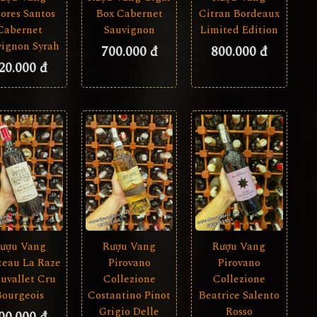
Box Cabernet
ores Santos
Citran Bordeaux
Sauvignon
Cabernet
Limited Edition
vignon Syrah
700.000 đ
800.000 đ
20.000 đ
ượu Vang
Rượu Vang
Rượu Vang
teau La Raze
Pirovano
Pirovano
uvallet Cru
Collezione
Collezione
Bourgeois
Costantino Pinot
Beatrice Salento
Grigio Delle
Rosso