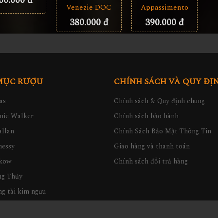
00.000 đ
Venezie DOC
Appassimento
380.000 đ
390.000 đ
MỤC RƯỢU
CHÍNH SÁCH VÀ QUY ĐỊ
as
Chính sách & Quy định chung
nie Walker
Chính sách bảo hành
llan
Chính Sách Bảo Mật Thông Tin
nessy
Giao hàng và thanh toán
kow
Chính sách đổi trả hàng
ng Thủy
g tài kim ngưu
quà