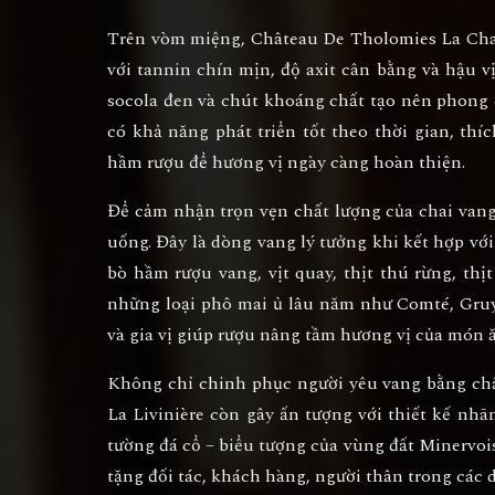
Trên vòm miệng,
Château De Tholomies La Chap
với tannin chín mịn, độ axit cân bằng và hậu vị
socola đen và chút khoáng chất tạo nên phong
có khả năng phát triển tốt theo thời gian, thí
hầm rượu để hương vị ngày càng hoàn thiện.
Để cảm nhận trọn vẹn chất lượng của chai vang
uống. Đây là dòng vang lý tưởng khi kết hợp v
bò hầm rượu vang, vịt quay, thịt thú rừng, th
những loại phô mai ủ lâu năm như Comté, Gruyè
và gia vị giúp rượu nâng tầm hương vị của món ă
Không chỉ chinh phục người yêu vang bằng ch
La Livinière
còn gây ấn tượng với thiết kế nhãn
tường đá cổ – biểu tượng của vùng đất Minervois
tặng đối tác, khách hàng, người thân trong các d