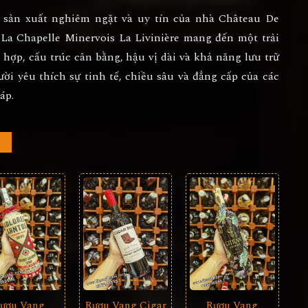
 sản xuất nghiêm ngặt và uy tín của nhà
Château De
a Chapelle Minervois La Livinière
mang đến một trải
ợp, cấu trúc cân bằng, hậu vị dài và khả năng lưu trữ
ời yêu thích sự tinh tế, chiều sâu và đẳng cấp của các
áp.
Rượu Vang Cigar
ượu Vang
Rượu Vang