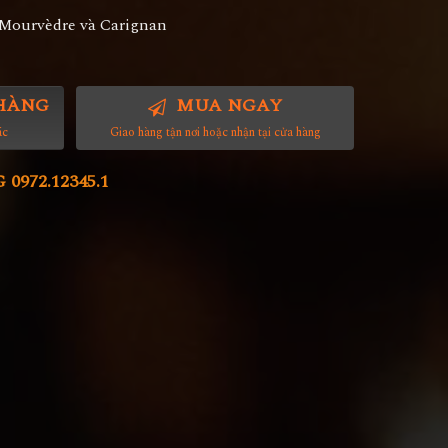
 Mourvèdre và Carignan
HÀNG
MUA NGAY
ác
Giao hàng tận nơi hoặc nhận tại cửa hàng
972.12345.1