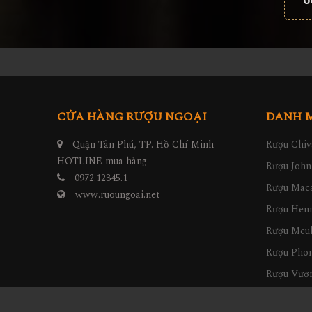
6
CỬA HÀNG RƯỢU NGOẠI
DANH 
Quận Tân Phú, TP. Hồ Chí Minh
Rượu Chiv
HOTLINE mua hàng
Rượu John
0972.12345.1
Rượu Maca
www.ruoungoai.net
Rượu Hen
Rượu Meu
Rượu Pho
Rượu Vươn
Rượu hộp 