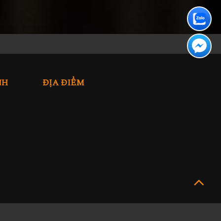
NH
ĐỊA ĐIỂM