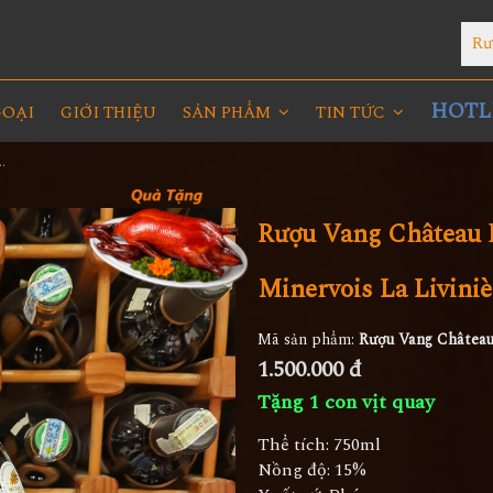
Rư
HOTLI
GOẠI
GIỚI THIỆU
SẢN PHẨM
TIN TỨC
es La Chapelle Minervois La Livinière
Rượu Vang Château 
Minervois La Liviniè
Mã sản phẩm:
Rượu Vang Château
1.500.000 đ
Tặng 1 con vịt quay
Thể tích: 750ml
Nồng độ: 15%