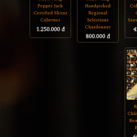
Pepper Jack
Handpicked
Col
Certified Shiraz
Regional
Cabernet
Selections
Sau
Chardonnay
1.250.000 đ
4
800.000 đ
R
Châ
Bea